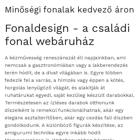
Minőségi fonalak kedvező áron
Fonaldesign - a családi
fonal webáruház
A kézművesség reneszánszát éli napjainkban, ami
nemcsak a gasztronómiában vagy a lakberendezés
terén hódít, de a divat világában is. Egyre többen
fedezik fel a varrás, a hímzés vagy éppen a kötés,
horgolás lenyűgöző világát, és alakítják át
ruhatárukat egyedi, saját kezűleg készült darabokkal.
Természetesen az ízléses darabok otthonunk
díszeiként is remekül funkcionálhatnak, akár egy
elegáns asztalterítőben, akár egy csodás fali díszben
gondolkodunk. A különböző figurák készítése, az
amigurumi technika egyre inkább hódít