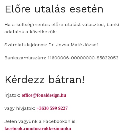
Előre utalás esetén
Ha a költségmentes előre utalást választod, banki
adataink a következők:
Számlatulajdonos: Dr. Józsa Máté József
Bankszámlaszám: 11600006-00000000-85832053
Kérdezz bátran!
Írjatok:
office@fonaldesign.hu
vagy hívjatok:
+3630 599 9227
Jelen vagyunk a Facebookon is:
facebook.com/tusarokkezimunka