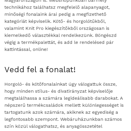
Magyarországon is. Webshopunkban bármely
technikához találhatsz megfelelő alapanyagot,
minőségi fonalaink árai pedig a megfizethető
kategóriát képviselik. Kötő- és horgolótűkből,
valamint Knit Pro kiegészítőkből országosan is
kiemelkedő választékkal rendelkezünk. Böngészd
végig a termékpalettát, és add le rendelésed pár
kattintással, online!
Vedd fel a fonalat!
Horgoló- és kötőfonalainkat úgy válogattuk össze,
hogy minden stílus- és divatirányzat képviselője
megtalálhassa a számára legideálisabb darabokat. A
népszerű termékcsaládok mellett különlegességet is
tartogatunk azok számára, akiknek az egyediség a
legfontosabb szempont. Webáruházunkban számos
szín közül válogathatsz, és anyagösszetétel