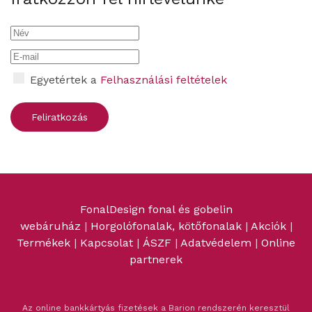
Egyetértek a
Felhasználási feltételek
FonalDesign fonal és gobelin
webáruház
|
Horgolófonalak, kötőfonalak
|
Akciók
|
Termékek
|
Kapcsolat
|
ÁSZF
|
Adatvédelem
|
Online
partnerek
Az online bankkártyás fizetések a Barion rendszerén keresztül