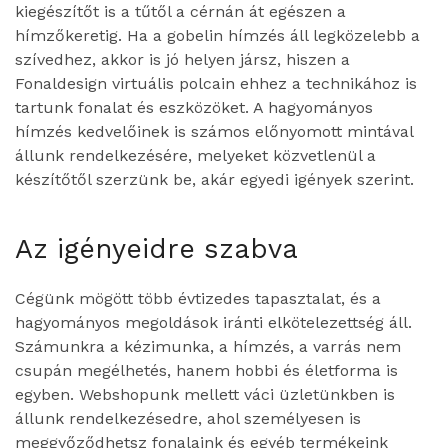
kiegészítőt is a tűtől a cérnán át egészen a
hímzőkeretig. Ha a gobelin hímzés áll legközelebb a
szívedhez, akkor is jó helyen jársz, hiszen a
Fonaldesign virtuális polcain ehhez a technikához is
tartunk fonalat és eszközöket. A hagyományos
hímzés kedvelőinek is számos előnyomott mintával
állunk rendelkezésére, melyeket közvetlenül a
készítőtől szerzünk be, akár egyedi igények szerint.
Az igényeidre szabva
Cégünk mögött több évtizedes tapasztalat, és a
hagyományos megoldások iránti elkötelezettség áll.
Számunkra a kézimunka, a hímzés, a varrás nem
csupán megélhetés, hanem hobbi és életforma is
egyben. Webshopunk mellett váci üzletünkben is
állunk rendelkezésedre, ahol személyesen is
meggyőződhetsz fonalaink és egyéb termékeink