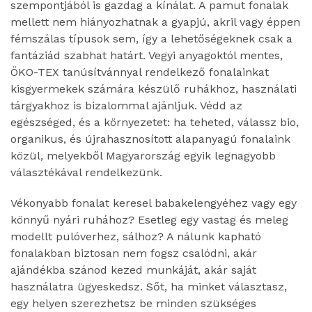
szempontjából is gazdag a kínálat. A pamut fonalak
mellett nem hiányozhatnak a gyapjú, akril vagy éppen
fémszálas típusok sem, így a lehetőségeknek csak a
fantáziád szabhat határt. Vegyi anyagoktól mentes,
ÖKO-TEX tanúsítvánnyal rendelkező fonalainkat
kisgyermekek számára készülő ruhákhoz, használati
tárgyakhoz is bizalommal ajánljuk. Védd az
egészséged, és a környezetet: ha teheted, válassz bio,
organikus, és újrahasznosított alapanyagú fonalaink
közül, melyekből Magyarország egyik legnagyobb
választékával rendelkezünk.
Vékonyabb fonalat keresel babakelengyéhez vagy egy
könnyű nyári ruhához? Esetleg egy vastag és meleg
modellt pulóverhez, sálhoz? A nálunk kapható
fonalakban biztosan nem fogsz csalódni, akár
ajándékba szánod kezed munkáját, akár saját
használatra ügyeskedsz. Sőt, ha minket választasz,
egy helyen szerezhetsz be minden szükséges