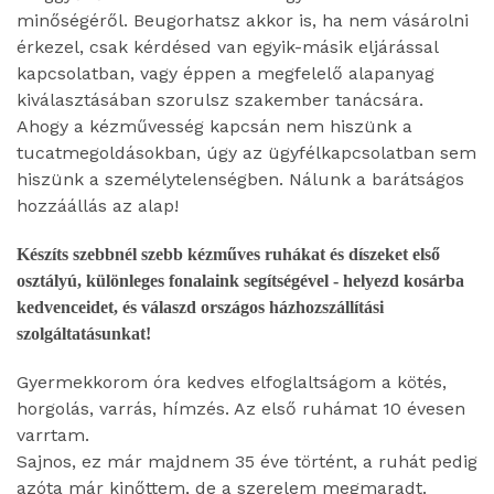
minőségéről. Beugorhatsz akkor is, ha nem vásárolni
érkezel, csak kérdésed van egyik-másik eljárással
kapcsolatban, vagy éppen a megfelelő alapanyag
kiválasztásában szorulsz szakember tanácsára.
Ahogy a kézművesség kapcsán nem hiszünk a
tucatmegoldásokban, úgy az ügyfélkapcsolatban sem
hiszünk a személytelenségben. Nálunk a barátságos
hozzáállás az alap!
Készíts szebbnél szebb kézműves ruhákat és díszeket első
osztályú, különleges fonalaink segítségével - helyezd kosárba
kedvenceidet, és válaszd országos házhozszállítási
szolgáltatásunkat!
Gyermekkorom óra kedves elfoglaltságom a kötés,
horgolás, varrás, hímzés. Az első ruhámat 10 évesen
varrtam.
Sajnos, ez már majdnem 35 éve történt, a ruhát pedig
azóta már kinőttem, de a szerelem megmaradt.