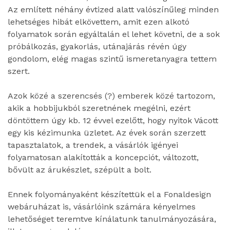
Az említett néhány évtized alatt valószínűleg minden
lehetséges hibát elkövettem, amit ezen alkotó
folyamatok során egyáltalán el lehet követni, de a sok
próbálkozás, gyakorlás, utánajárás révén úgy
gondolom, elég magas szintű ismeretanyagra tettem
szert.
Azok közé a szerencsés (?) emberek közé tartozom,
akik a hobbijukból szeretnének megélni, ezért
döntöttem úgy kb. 12 évvel ezelőtt, hogy nyitok Vácott
egy kis kézimunka üzletet. Az évek során szerzett
tapasztalatok, a trendek, a vásárlók igényei
folyamatosan alakították a koncepciót, változott,
bővült az árukészlet, szépült a bolt.
Ennek folyományaként készítettük el a Fonaldesign
webáruházat is, vásárlóink számára kényelmes
lehetőséget teremtve kínálatunk tanulmányozására,