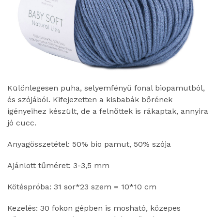
Különlegesen puha, selyemfényű fonal biopamutból,
és szójából. Kifejezetten a kisbabák bőrének
igényeihez készült, de a felnőttek is rákaptak, annyira
jó cucc.
Anyagösszetétel: 50% bio pamut, 50% szója
Ajánlott tűméret: 3-3,5 mm
Kötéspróba: 31 sor*23 szem = 10*10 cm
Kezelés: 30 fokon gépben is mosható, közepes