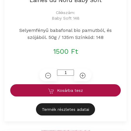
Laines du Nord Baby Soft
Cikkszám:
Baby Soft 148
Selyemfényű babafonal bio pamutból, és
szójából. 50g / 135m Színkód: 148
1500 Ft
Kosárba tesz
Termék részletes adatai