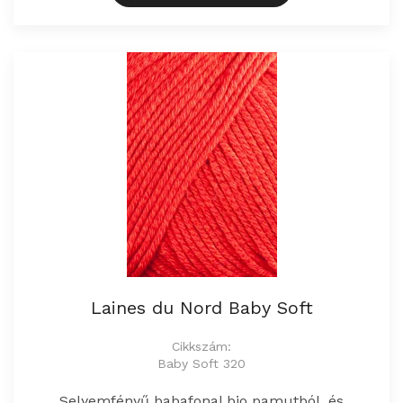
Laines du Nord Baby Soft
Cikkszám:
Baby Soft 320
Selyemfényű babafonal bio pamutból, és