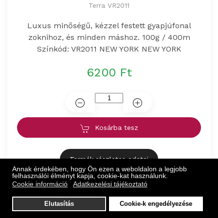
Terra VR2011
Luxus minőségű, kézzel festett gyapjúfonal
zoknihoz, és minden máshoz. 100g / 400m
Színkód: VR2011 NEW YORK NEW YORK
6200 Ft
Kosárba tesz
Termék részletes adatai
Annak érdekében, hogy Ön ezen a weboldalon a legjobb
felhasználói élményt kapja, cookie-kat használunk.
Cookie információ
Adatkezelési tájékoztató
Elutasítás
Cookie-k engedélyezése