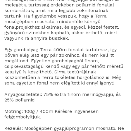
melegét a tartósság érdekében poliamid fonallal
kombináltuk, amit mi a legjobb zoknifonalnak
tartunk. Ha figyelembe vesszük, hogy a Terra
mosógépben mosható, mindenféle könnyű
fonalprojekthez alkalmas, és egyedi, kézzel festett,
gyönyörű színekben kapható, akkor érthető, miért
vagyunk rá annyira büszkék.
Egy gombolyag Terra 400m fonalat tartalmaz, így
bőven elég lesz egy pár zoknihoz, és nem kell itt
megállnod. Egyetlen gombolyagból finom,
csipkevastagságú kendő vagy egy pár felnőtt méretű
kesztyű is készíthető. Sima textúrájának
köszönhetően a Terra tökéletes horgoláshoz is. Még
soha egyetlen fonal nem elégített ki ennyi igényt!
Anyagösszetétel: 75% extra finom merinógyapjú, és
25% poliamid
Motring: 100g / 400m Kérésre ingyenesen
felgombolyítjuk.
Kezelés: Mosógépben gyapjúprogramon mosható. Ne