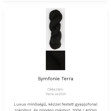
Symfonie Terra
Cikkszám:
Terra ss2031
Luxus minőségű, kézzel festett gyapjúfonal
zoknihoz, és minden máshoz. 100g / 400m