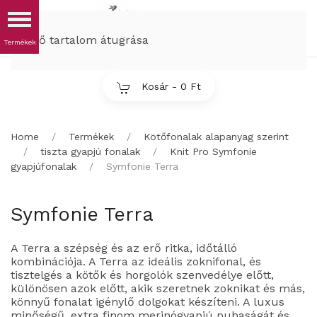
MENÜ
Fő tartalom átugrása
Kosár -
0 Ft
Home
Termékek
Kötőfonalak alapanyag szerint
tiszta gyapjú fonalak
Knit Pro Symfonie
gyapjúfonalak
Symfonie Terra
Symfonie Terra
A Terra a szépség és az erő ritka, időtálló
kombinációja. A Terra az ideális zoknifonal, és
tisztelgés a kötők és horgolók szenvedélye előtt,
különösen azok előtt, akik szeretnek zoknikat és más,
könnyű fonalat igénylő dolgokat készíteni. A luxus
minőségű, extra finom merinógyapjú puhaságát és