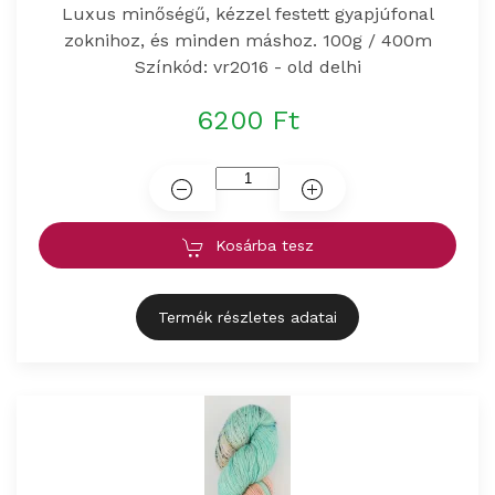
Luxus minőségű, kézzel festett gyapjúfonal
zoknihoz, és minden máshoz. 100g / 400m
Színkód: vr2016 - old delhi
6200 Ft
Kosárba tesz
Termék részletes adatai