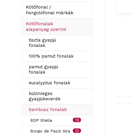
Kötőfonal /
horgolófonal márkák
Kötőfonalak
alapanyag szerint
tiszta gyapjú
fonalak
100% pamut fonalak
pamut gyapjú
fonalak
eucalyptus fonalak
különleges
gyapjúkeverék
bambusz fonalak
13
BDP Stella
12
Borgo de Pazzi Sira