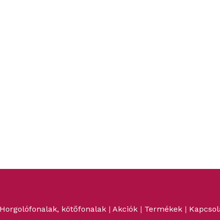
Horgolófonalak, kötőfonalak
|
Akciók
|
Termékek
|
Kapcsol