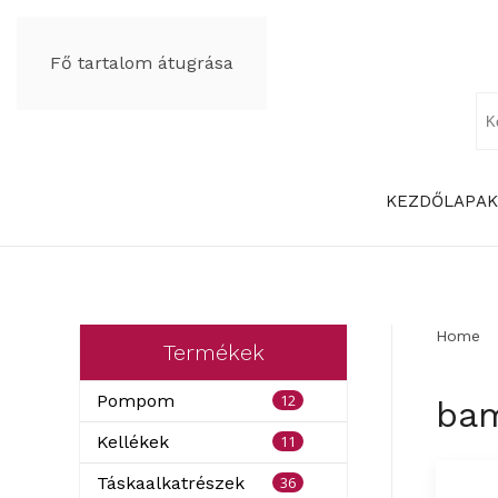
Fő tartalom átugrása
KEZDŐLAP
AK
Home
Termékek
12
Pompom
bam
11
Kellékek
36
Táskaalkatrészek