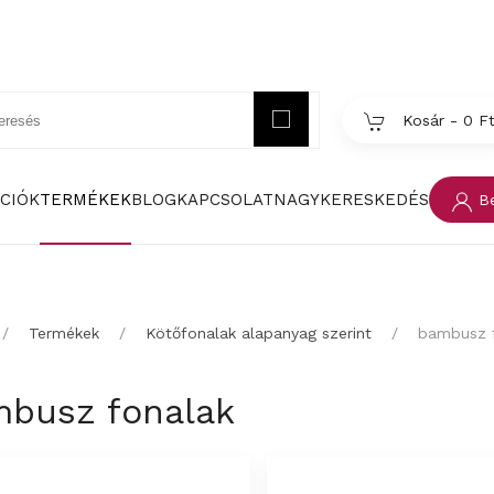
Kosár -
0 F
CIÓK
TERMÉKEK
BLOG
KAPCSOLAT
NAGYKERESKEDÉS
Be
Termékek
Kötőfonalak alapanyag szerint
bambusz 
busz fonalak