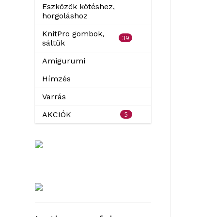
Eszközök kötéshez,
horgoláshoz
KnitPro gombok,
39
sáltűk
Amigurumi
Hímzés
Varrás
5
AKCIÓK