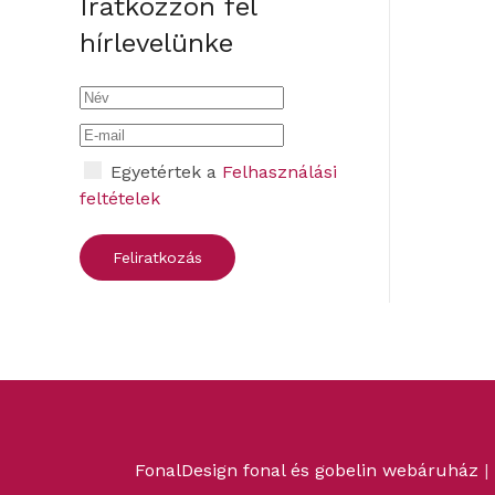
Iratkozzon fel
hírlevelünke
Egyetértek a
Felhasználási
feltételek
FonalDesign fonal és gobelin webáruház
|