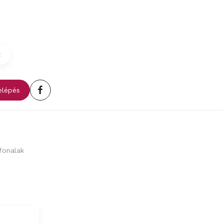
t
lépés
fonalak