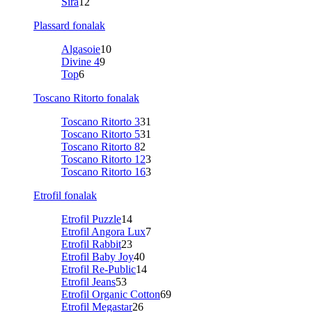
Sira
12
Plassard fonalak
Algasoie
10
Divine 4
9
Top
6
Toscano Ritorto fonalak
Toscano Ritorto 3
31
Toscano Ritorto 5
31
Toscano Ritorto 8
2
Toscano Ritorto 12
3
Toscano Ritorto 16
3
Etrofil fonalak
Etrofil Puzzle
14
Etrofil Angora Lux
7
Etrofil Rabbit
23
Etrofil Baby Joy
40
Etrofil Re-Public
14
Etrofil Jeans
53
Etrofil Organic Cotton
69
Etrofil Megastar
26