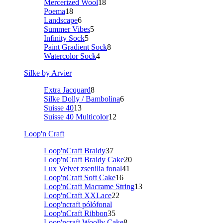
Mercerized Wool
18
Poema
18
Landscape
6
Summer Vibes
5
Infinity Sock
5
Paint Gradient Sock
8
Watercolor Sock
4
Silke by Arvier
Extra Jacquard
8
Silke Dolly / Bambolina
6
Suisse 40
13
Suisse 40 Multicolor
12
Loop'n Craft
Loop'nCraft Braidy
37
Loop'nCraft Braidy Cake
20
Lux Velvet zsenilia fonal
41
Loop'nCraft Soft Cake
16
Loop'nCraft Macrame String
13
Loop'nCraft XXLace
22
Loop'ncraft pólófonal
Loop'nCraft Ribbon
35
Loop'ncraft Woolly Cake
8