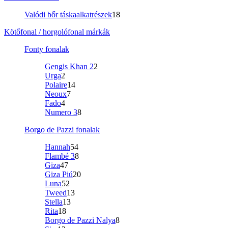
Valódi bőr táskaalkatrészek
18
Kötőfonal / horgolófonal márkák
Fonty fonalak
Gengis Khan 2
2
Urga
2
Polaire
14
Neoux
7
Fado
4
Numero 3
8
Borgo de Pazzi fonalak
Hannah
54
Flambé 3
8
Giza
47
Giza Piú
20
Luna
52
Tweed
13
Stella
13
Rita
18
Borgo de Pazzi Nalya
8