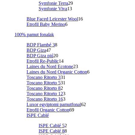
Symfonie Terra
29
Symfonie Viva
13
Blue Faced Leicester Wool
16
Etrofil Baby Merino
6
100% pamut fonalak
BDP Flambé 3
8
BDP Giza
47
BDP Giza piú
20
Etrofil Re-Public
14
Laines du Nord Ecotone
23
Laines du Nord Organic Cotton
6
Toscano Ritorto 3
31
Toscano Ritorto 5
31
Toscano Ritorto 8
2
Toscano Ritorto 12
3
Toscano Ritorto 16
3
Luxor egyiptomi pamutfonal
62
Etrofil Organic Cotton
69
ISPE Cablé
ISPE Cablé 5
2
ISPE Cablé 8
8