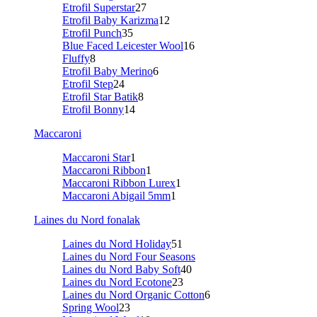
Etrofil Superstar
27
Etrofil Baby Karizma
12
Etrofil Punch
35
Blue Faced Leicester Wool
16
Fluffy
8
Etrofil Baby Merino
6
Etrofil Step
24
Etrofil Star Batik
8
Etrofil Bonny
14
Maccaroni
Maccaroni Star
1
Maccaroni Ribbon
1
Maccaroni Ribbon Lurex
1
Maccaroni Abigail 5mm
1
Laines du Nord fonalak
Laines du Nord Holiday
51
Laines du Nord Four Seasons
Laines du Nord Baby Soft
40
Laines du Nord Ecotone
23
Laines du Nord Organic Cotton
6
Spring Wool
23