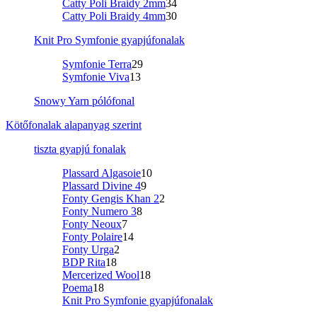
Catty Poli Braidy 2mm
34
Catty Poli Braidy 4mm
30
Knit Pro Symfonie gyapjúfonalak
Symfonie Terra
29
Symfonie Viva
13
Snowy Yarn pólófonal
Kötőfonalak alapanyag szerint
tiszta gyapjú fonalak
Plassard Algasoie
10
Plassard Divine 4
9
Fonty Gengis Khan 2
2
Fonty Numero 3
8
Fonty Neoux
7
Fonty Polaire
14
Fonty Urga
2
BDP Rita
18
Mercerized Wool
18
Poema
18
Knit Pro Symfonie gyapjúfonalak