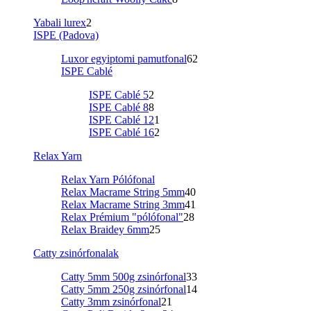
Yabali lurex
2
ISPE (Padova)
Luxor egyiptomi pamutfonal
62
ISPE Cablé
ISPE Cablé 5
2
ISPE Cablé 8
8
ISPE Cablé 12
1
ISPE Cablé 16
2
Relax Yarn
Relax Yarn Pólófonal
Relax Macrame String 5mm
40
Relax Macrame String 3mm
41
Relax Prémium "pólófonal"
28
Relax Braidey 6mm
25
Catty zsinórfonalak
Catty 5mm 500g zsinórfonal
33
Catty 5mm 250g zsinórfonal
14
Catty 3mm zsinórfonal
21