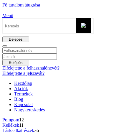
Fő tartalom átugrása
Menü
Belépés
Belépés
Elfelejtette a felhasználónevét?
Elfelejtette a jelszavát?
Kezdőlap
Akciók
Termékek
Blog
Kapcsolat
Nagykereskedés
Pompom
12
Kellékek
11
Táskaalkatrészek
36