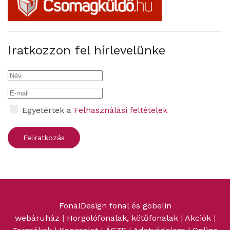
Iratkozzon fel hírlevelünke
Egyetértek a
Felhasználási feltételek
FonalDesign fonal és gobelin
webáruház
|
Horgolófonalak, kötőfonalak
|
Akciók
|