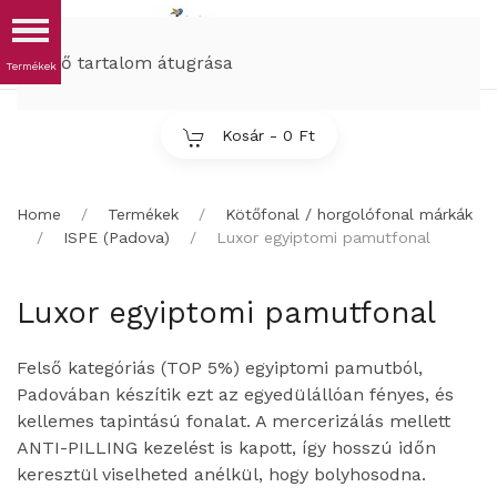
MENÜ
Fő tartalom átugrása
Kosár -
0 Ft
Home
Termékek
Kötőfonal / horgolófonal márkák
ISPE (Padova)
Luxor egyiptomi pamutfonal
Luxor egyiptomi pamutfonal
Felső kategóriás (TOP 5%) egyiptomi pamutból,
Padovában készítik ezt az egyedülállóan fényes, és
kellemes tapintású fonalat. A mercerizálás mellett
ANTI-PILLING kezelést is kapott, így hosszú időn
keresztül viselheted anélkül, hogy bolyhosodna.