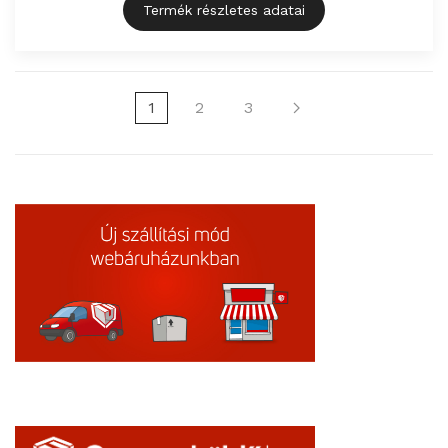
Termék részletes adatai
1
2
3