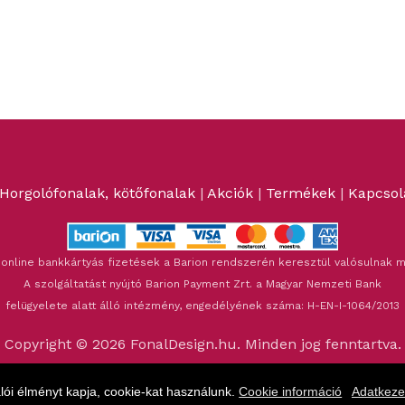
Horgolófonalak, kötőfonalak
|
Akciók
|
Termékek
|
Kapcsol
 online bankkártyás fizetések a Barion rendszerén keresztül valósulnak m
A szolgáltatást nyújtó Barion Payment Zrt. a Magyar Nemzeti Bank
felügyelete alatt álló intézmény, engedélyének száma: H-EN-I-1064/2013
Copyright © 2026 FonalDesign.hu. Minden jog fenntartva.
ói élményt kapja, cookie-kat használunk.
Cookie információ
Adatkezel