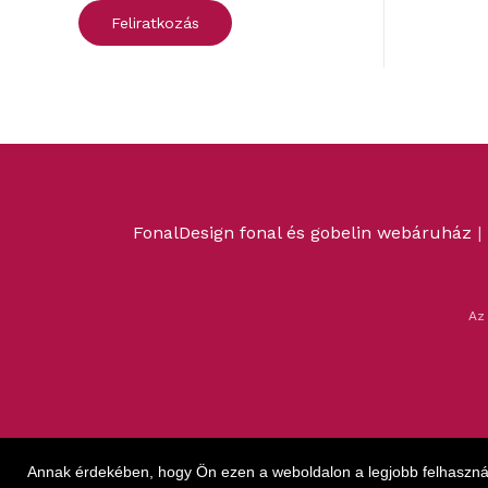
FonalDesign fonal és gobelin webáruház
|
Az
Annak érdekében, hogy Ön ezen a weboldalon a legjobb felhasznál