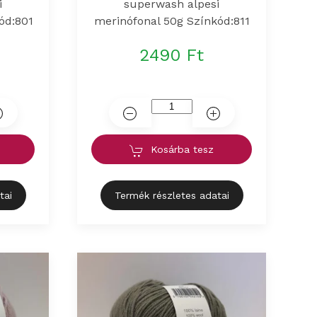
i
superwash alpesi
ód:801
merinófonal 50g Színkód:811
2490 Ft
Kosárba tesz
tai
Termék részletes adatai