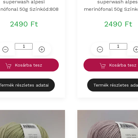
superwash alpesi
superwash alpes
nófonal 50g Színkód:808
merinófonal 50g Színk
2490 Ft
2490 Ft
Kosárba tesz
Kosárba tesz
Termék részletes adatai
Termék részletes ada