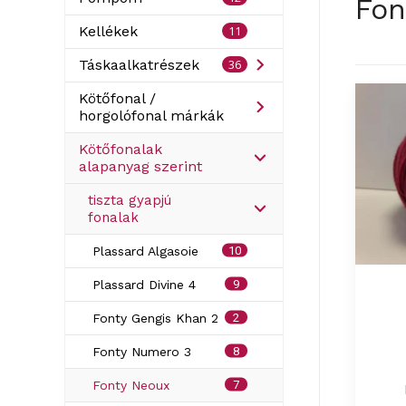
Fon
11
Kellékek
36
Táskaalkatrészek
Kötőfonal /
horgolófonal márkák
Kötőfonalak
alapanyag szerint
tiszta gyapjú
fonalak
10
Plassard Algasoie
9
Plassard Divine 4
2
Fonty Gengis Khan 2
8
Fonty Numero 3
7
Fonty Neoux