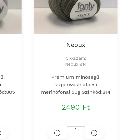
Neoux
Cikkszám:
Neoux 814
ű,
Prémium minőségű,
i
superwash alpesi
ód:805
merinófonal 50g Színkód:814
2490 Ft