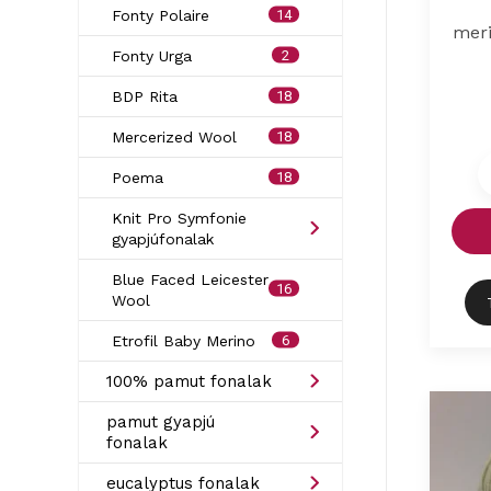
14
Fonty Polaire
meri
2
Fonty Urga
18
BDP Rita
18
Mercerized Wool
18
Poema
Knit Pro Symfonie
gyapjúfonalak
Blue Faced Leicester
16
Wool
6
Etrofil Baby Merino
100% pamut fonalak
pamut gyapjú
fonalak
eucalyptus fonalak