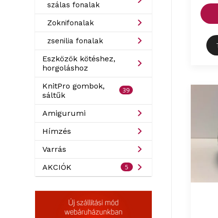
szálas fonalak
Zoknifonalak
zsenilia fonalak
Eszközök kötéshez,
horgoláshoz
KnitPro gombok,
39
sáltűk
Amigurumi
Hímzés
Varrás
5
AKCIÓK