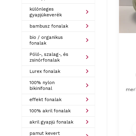
különleges
gyapjúkeverék
bambusz fonalak
bio / organikus
fonalak
Póló-, szalag-, és
zsinórfonalak
Lurex fonalak
100% nylon
bikinifonal
meri
effekt fonalak
100% akril fonalak
akril gyapjú fonalak
pamut kevert