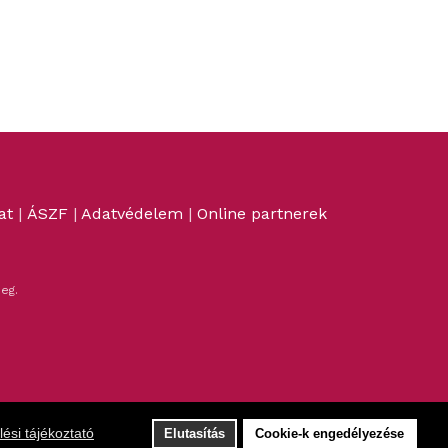
at
|
ÁSZF
|
Adatvédelem
|
Online partnerek
eg.
ési tájékoztató
Elutasítás
Cookie-k engedélyezése