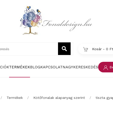
Kosár -
0 F
CIÓK
TERMÉKEK
BLOG
KAPCSOLAT
NAGYKERESKEDÉS
Be
Termékek
Kötőfonalak alapanyag szerint
tiszta gya