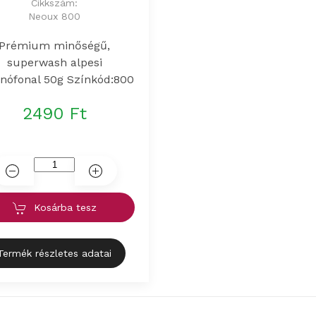
Cikkszám:
Neoux 800
Prémium minőségű,
superwash alpesi
nófonal 50g Színkód:800
2490 Ft
Kosárba tesz
Termék részletes adatai