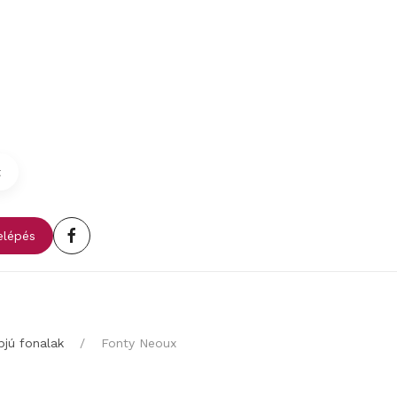
t
lépés
pjú fonalak
Fonty Neoux