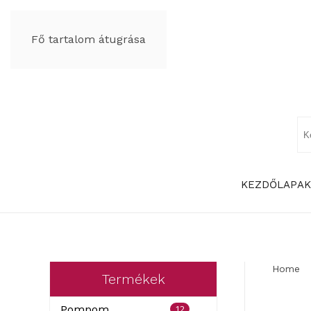
Fő tartalom átugrása
KEZDŐLAP
AK
Home
Termékek
12
Pompom