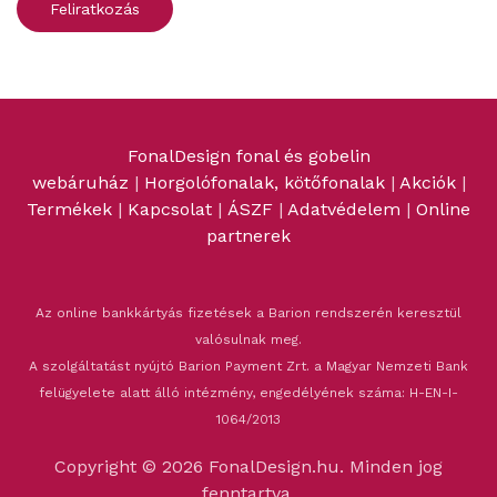
FonalDesign fonal és gobelin
webáruház
|
Horgolófonalak, kötőfonalak
|
Akciók
|
Termékek
|
Kapcsolat
|
ÁSZF
|
Adatvédelem
|
Online
partnerek
Az online bankkártyás fizetések a Barion rendszerén keresztül
valósulnak meg.
A szolgáltatást nyújtó Barion Payment Zrt. a Magyar Nemzeti Bank
felügyelete alatt álló intézmény, engedélyének száma: H-EN-I-
1064/2013
Copyright © 2026 FonalDesign.hu. Minden jog
fenntartva.