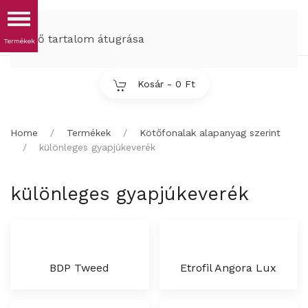
MENÜ
Fő tartalom átugrása
Kosár -
0 Ft
Home
Termékek
Kötőfonalak alapanyag szerint
különleges gyapjúkeverék
különleges gyapjúkeverék
BDP Tweed
Etrofil Angora Lux