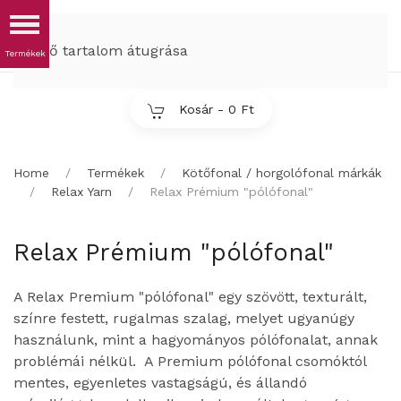
MENÜ
Fő tartalom átugrása
Kosár -
0 Ft
Home
Termékek
Kötőfonal / horgolófonal márkák
Relax Yarn
Relax Prémium "pólófonal"
Relax Prémium "pólófonal"
A Relax Premium "pólófonal" egy szövött, texturált,
színre festett, rugalmas szalag, melyet ugyanúgy
használunk, mint a hagyományos pólófonalat, annak
problémái nélkül. A Premium pólófonal csomóktól
mentes, egyenletes vastagságú, és állandó