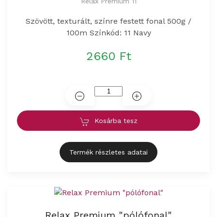
Relax Premium 11
Szövött, texturált, színre festett fonal 500g /
100m Színkód: 11 Navy
2660 Ft
Kosárba tesz
Termék részletes adatai
Relax Premium "pólófonal"