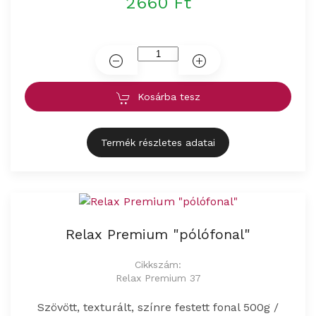
2660 Ft
Kosárba tesz
Termék részletes adatai
Relax Premium "pólófonal"
Cikkszám:
Relax Premium 37
Szövött, texturált, színre festett fonal 500g /