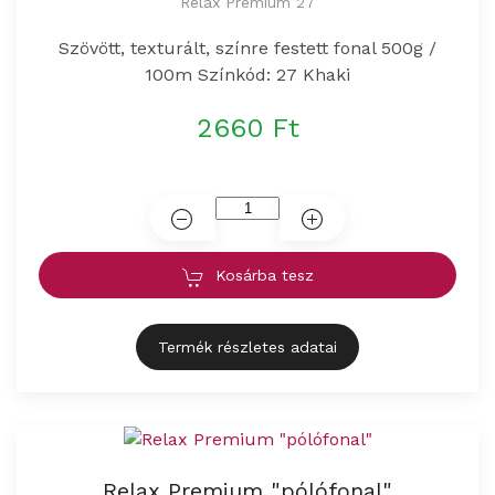
Relax Premium 27
Szövött, texturált, színre festett fonal 500g /
100m Színkód: 27 Khaki
2660 Ft
Kosárba tesz
Termék részletes adatai
Relax Premium "pólófonal"