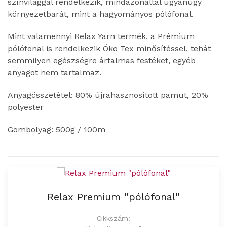
színvilággal rendelkezik, mindazonáltal ugyanúgy
környezetbarát, mint a hagyományos pólófonal.
Mint valamennyi Relax Yarn termék, a Prémium
pólófonal is rendelkezik Öko Tex minősítéssel, tehát
semmilyen egészségre ártalmas festéket, egyéb
anyagot nem tartalmaz.
Anyagösszetétel: 80% újrahasznosított pamut, 20%
polyester
Gombolyag: 500g / 100m
Relax Premium "pólófonal"
Cikkszám: