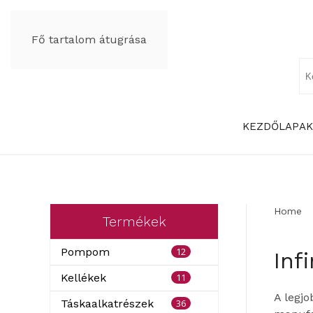
Fő tartalom átugrása
KEZDŐLAP
AK
Home
Termékek
12
Pompom
Inf
11
Kellékek
A legjo
36
Táskaalkatrészek