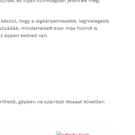
oznak, és olyan színvilágban jelennek meg,
l készül, hogy a legkényelmesebb, legmelegebb
alizálták, mindamellett ezer más holmit is
hez éppen kedved van.
íthető, gépben ne szárítsd! Mosást követően