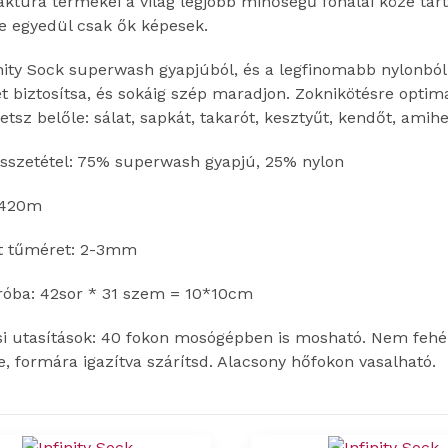
túra termékei a világ legjobb minőségű fonalai közé tart
e egyedül csak ők képesek.
inity Sock superwash gyapjúból, és a legfinomabb nylonbó
et biztosítsa, és sokáig szép maradjon. Zoknikötésre optim
etsz belőle: sálat, sapkát, takarót, kesztyűt, kendőt, ami
sszetétel: 75% superwash gyapjú, 25% nylon
 420m
tt tűméret: 2-3mm
róba: 42sor * 31 szem = 10*10cm
si utasítások: 40 fokon mosógépben is mosható. Nem fehér
e, formára igazítva szárítsd. Alacsony hőfokon vasalható.