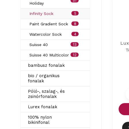
51
Holiday
5
Infinity Sock
8
Paint Gradient Sock
4
Watercolor Sock
Lux
13
Suisse 40
T
12
Suisse 40 Multicolor
bambusz fonalak
bio / organikus
fonalak
Póló-, szalag-, és
zsinórfonalak
Lurex fonalak
100% nylon
bikinifonal