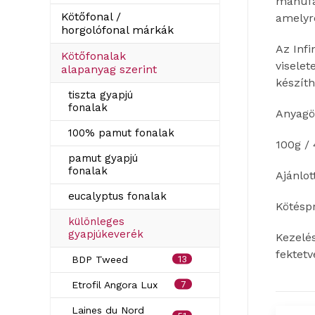
manufak
Kötőfonal /
amelyr
horgolófonal márkák
Az Inf
Kötőfonalak
viselet
alapanyag szerint
készíth
tiszta gyapjú
fonalak
Anyagö
100% pamut fonalak
100g /
pamut gyapjú
fonalak
Ajánlo
eucalyptus fonalak
Kötésp
különleges
gyapjúkeverék
Kezelé
fektetv
13
BDP Tweed
7
Etrofil Angora Lux
Laines du Nord