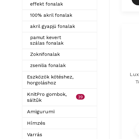
effekt fonalak
100% akril fonalak
akril gyapjú fonalak
pamut kevert
szálas fonalak
Zoknifonalak
zsenilia fonalak
Lux
Eszközök kötéshez,
T
horgoláshoz
KnitPro gombok,
39
sáltűk
Amigurumi
Hímzés
Varrás