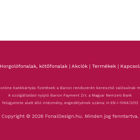
Horgolófonalak, kötőfonalak
|
Akciók
|
Termékek
|
Kapcsol
 online bankkártyás fizetések a Barion rendszerén keresztül valósulnak m
A szolgáltatást nyújtó Barion Payment Zrt. a Magyar Nemzeti Bank
felügyelete alatt álló intézmény, engedélyének száma: H-EN-I-1064/2013
Copyright © 2026 FonalDesign.hu. Minden jog fenntartva.