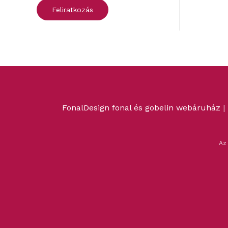
FonalDesign fonal és gobelin webáruház
|
Az