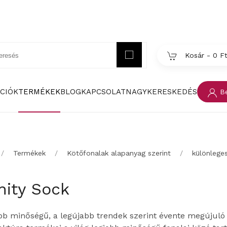
Kosár -
0 F
CIÓK
TERMÉKEK
BLOG
KAPCSOLAT
NAGYKERESKEDÉS
Be
Termékek
Kötőfonalak alapanyag szerint
különlege
inity Sock
bb minőségű, a legújabb trendek szerint évente megújuló 