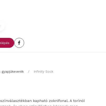
t
lépés
s gyapjúkeverék
Infinity Sock
színválasztékban kapható zoknifonal. A torinói