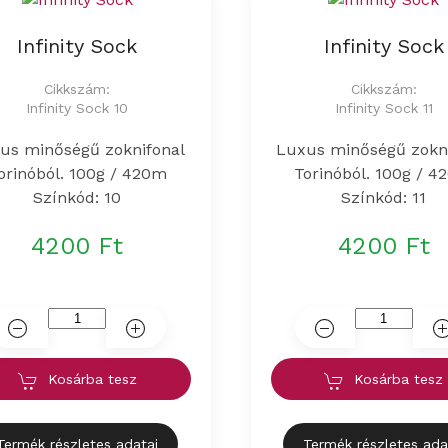
Infinity Sock
Infinity Sock
Cikkszám:
Cikkszám:
Infinity Sock 10
Infinity Sock 11
us minőségű zoknifonal
Luxus minőségű zokn
orinóból. 100g / 420m
Torinóból. 100g / 
Színkód: 10
Színkód: 11
4200 Ft
4200 Ft
Kosárba tesz
Kosárba tesz
Termék részletes adatai
Termék részletes ada