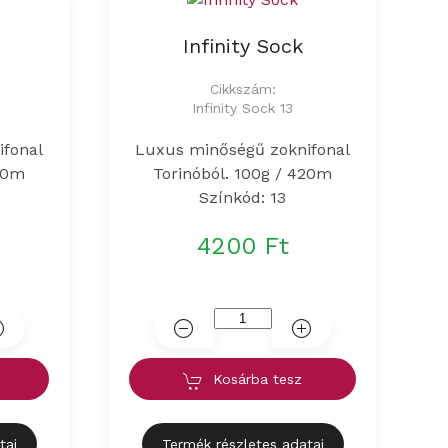
Infinity Sock
Cikkszám:
Infinity Sock 13
ifonal
Luxus minőségű zoknifonal
420m
Torinóból. 100g / 420m
Színkód: 13
4200 Ft
Kosárba tesz
tai
Termék részletes adatai