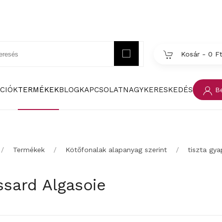
Kosár -
0 F
CIÓK
TERMÉKEK
BLOG
KAPCSOLAT
NAGYKERESKEDÉS
Be
Termékek
Kötőfonalak alapanyag szerint
tiszta gya
ssard Algasoie