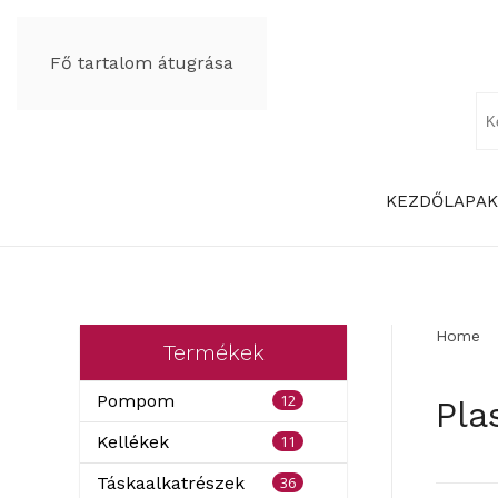
Fő tartalom átugrása
KEZDŐLAP
AK
Home
Termékek
12
Pompom
Pla
11
Kellékek
36
Táskaalkatrészek