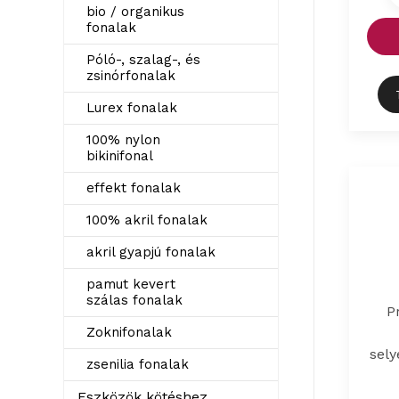
bio / organikus
fonalak
Póló-, szalag-, és
zsinórfonalak
Lurex fonalak
100% nylon
bikinifonal
effekt fonalak
100% akril fonalak
akril gyapjú fonalak
pamut kevert
szálas fonalak
P
Zoknifonalak
sely
zsenilia fonalak
Eszközök kötéshez,