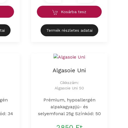
Kosárba tesz
tai
Termék részletes adatai
Algasoie Uni
Cikkszám:
Algasoie Uni 50
rgén
Prémium, hypoallergén
s
alpakagyapjú- és
ód: 34
selyemfonal 25g Színkód: 50
2850 Ft