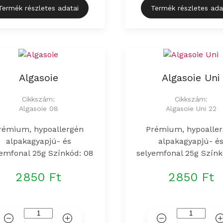
Termék részletes adatai
Termék részletes ada
Algasoie
Algasoie Uni
Cikkszám:
Cikkszám:
Algasoie 08
Algasoie Uni 22
rémium, hypoallergén
Prémium, hypoalle
alpakagyapjú- és
alpakagyapjú- é
emfonal 25g Színkód: 08
selyemfonal 25g Színk
2850 Ft
2850 Ft