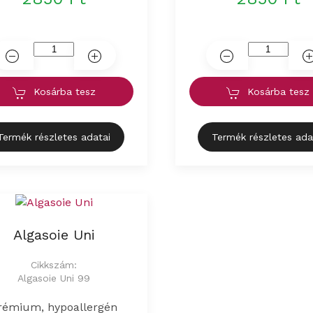
Kosárba tesz
Kosárba tesz
Termék részletes adatai
Termék részletes ada
Algasoie Uni
Cikkszám:
Algasoie Uni 99
rémium, hypoallergén