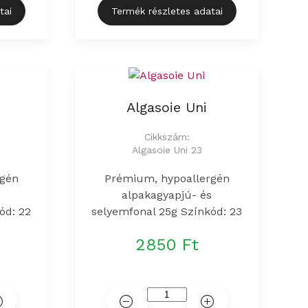
tai
Termék részletes adatai
Algasoie Uni
Cikkszám:
Algasoie Uni 23
rgén
Prémium, hypoallergén
s
alpakagyapjú- és
ód: 22
selyemfonal 25g Színkód: 23
2850 Ft