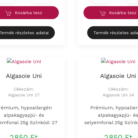
Kosárba tesz
Kosárba tesz
Termék részletes adatai
Termék részletes ada
Algasoie Uni
Algasoie Uni
Cikkszám:
Cikkszám:
Algasoie Uni 27
Algasoie Uni 34
rémium, hypoallergén
Prémium, hypoalle
alpakagyapjú- és
alpakagyapjú- é
emfonal 25g Színkód: 27
selyemfonal 25g Színk
2850 Ft
2850 Ft