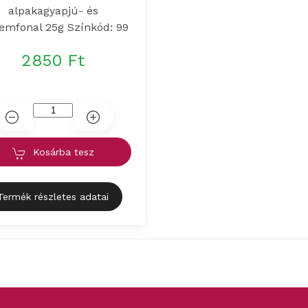
alpakagyapjú- és
yemfonal 25g Színkód: 99
2850 Ft
Kosárba tesz
Termék részletes adatai