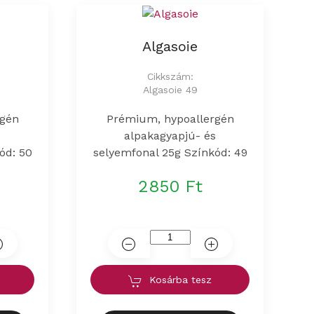
Algasoie
Cikkszám:
Algasoie 49
rgén
Prémium, hypoallergén
s
alpakagyapjú- és
ód: 50
selyemfonal 25g Színkód: 49
2850 Ft
Kosárba tesz