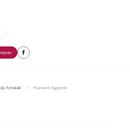
t
lépés
pjú fonalak
Plassard Algasoie