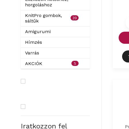
horgoláshoz
KnitPro gombok,
39
sáltűk
Amigurumi
Hímzés
Varrás
5
AKCIÓK
Iratkozzon fel
P