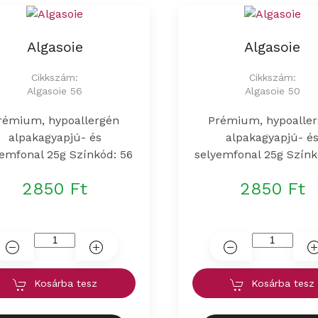
Algasoie
Algasoie
Cikkszám:
Cikkszám:
Algasoie 56
Algasoie 50
rémium, hypoallergén
Prémium, hypoalle
alpakagyapjú- és
alpakagyapjú- é
yemfonal 25g Színkód: 56
selyemfonal 25g Színk
2850 Ft
2850 Ft
Kosárba tesz
Kosárba tesz