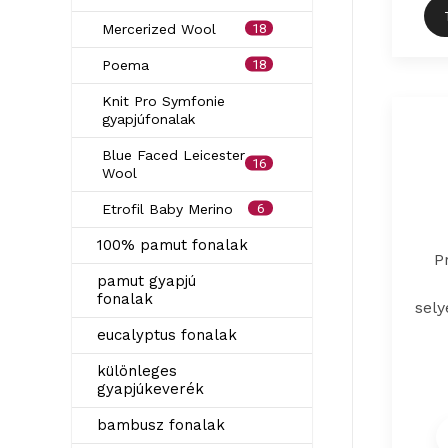
18
Mercerized Wool
18
Poema
Knit Pro Symfonie
gyapjúfonalak
Blue Faced Leicester
16
Wool
6
Etrofil Baby Merino
100% pamut fonalak
P
pamut gyapjú
fonalak
sely
eucalyptus fonalak
különleges
gyapjúkeverék
bambusz fonalak