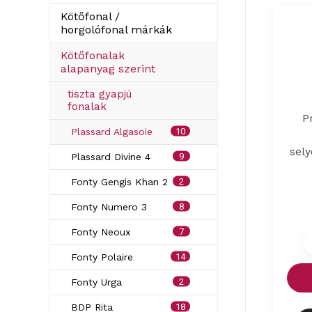
Kötőfonal /
horgolófonal márkák
Kötőfonalak
alapanyag szerint
tiszta gyapjú
fonalak
P
10
Plassard Algasoie
sel
9
Plassard Divine 4
2
Fonty Gengis Khan 2
8
Fonty Numero 3
7
Fonty Neoux
14
Fonty Polaire
2
Fonty Urga
18
BDP Rita