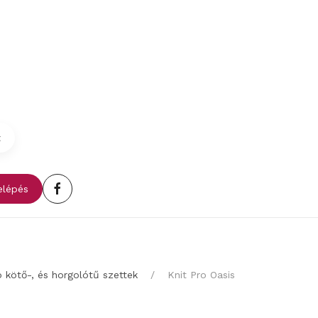
t
lépés
o kötő-, és horgolótű szettek
Knit Pro Oasis