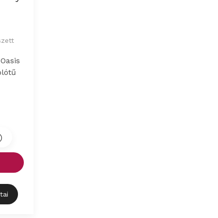
szett
Oasis
olótű
tai