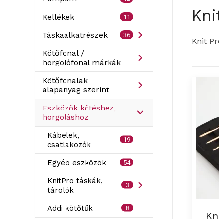
Kni
11
Kellékek
36
Táskaalkatrészek
Knit Pr
Kötőfonal /
horgolófonal márkák
Kötőfonalak
alapanyag szerint
Eszközök kötéshez,
horgoláshoz
Kábelek,
19
csatlakozók
Egyéb eszközök
54
KnitPro táskák,
3
tárolók
Addi kötőtűk
8
Kn