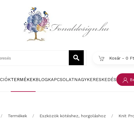
Kosár -
0 F
CIÓK
TERMÉKEK
BLOG
KAPCSOLAT
NAGYKERESKEDÉS
Be
Termékek
Eszközök kötéshez, horgoláshoz
Knit Pr