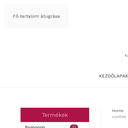
Fő tartalom átugrása
KEZDŐLAP
AK
Home
Termékek
szettek
12
Pompom