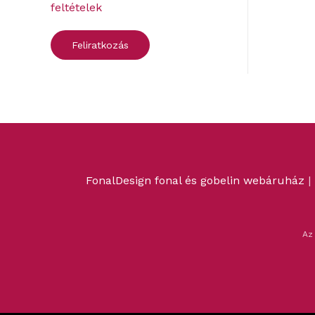
feltételek
FonalDesign fonal és gobelin webáruház
|
Az