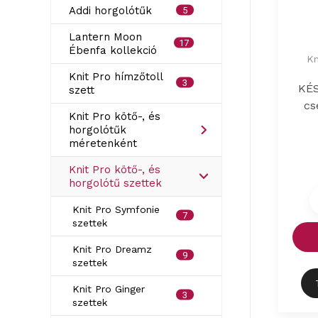
Addi horgolótűk
5
Lantern Moon
17
Ébenfa kollekció
Kn
Knit Pro hímzőtoll
3
KÉS
szett
cs
Knit Pro kötő-, és
horgolótűk
méretenként
Knit Pro kötő-, és
horgolótű szettek
Knit Pro Symfonie
7
szettek
Knit Pro Dreamz
9
szettek
Knit Pro Ginger
3
szettek