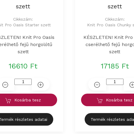
szett
szett
Cikkszám:
Cikkszám:
it Pro Oasis Starter szett
Knit Pro Oasis Chunky 
ZLETEN! Knit Pro Oasis
KÉSZLETEN! Knit Pro 
erélhető fejű horgolótű
cserélhető fejű horg
szett
szett
16610 Ft
17185 Ft
Kosárba tesz
Kosárba tesz
Termék részletes adatai
Termék részletes ada