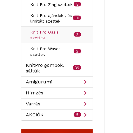
8
Knit Pro Zing szettek
Knit Pro ajándék-, és
10
limitált szettek
Knit Pro Oasis
2
szettek
Knit Pro Waves
2
szettek
KnitPro gombok,
39
sáltűk
Amigurumi
Hímzés
Varrás
5
AKCIÓK