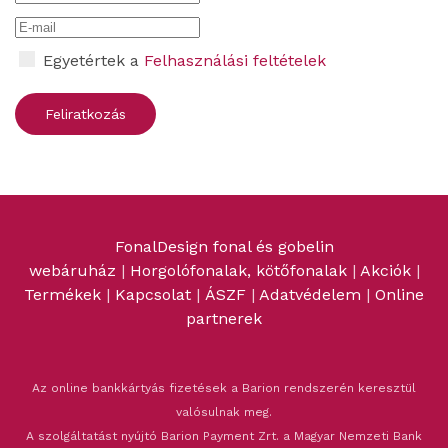
Egyetértek a
Felhasználási feltételek
FonalDesign fonal és gobelin
webáruház
|
Horgolófonalak, kötőfonalak
|
Akciók
|
Termékek
|
Kapcsolat
|
ÁSZF
|
Adatvédelem
|
Online
partnerek
Az online bankkártyás fizetések a Barion rendszerén keresztül
valósulnak meg.
A szolgáltatást nyújtó Barion Payment Zrt. a Magyar Nemzeti Bank