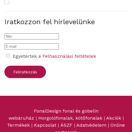
Iratkozzon fel hírlevelünke
Egyetértek a
Felhasználási feltételek
FonalDesign fonal és gobelin
webáruház
|
Horgolófonalak, kötőfonalak
|
Akciók
|
Termékek
|
Kapcsolat
|
ÁSZF
|
Adatvédelem
|
Online