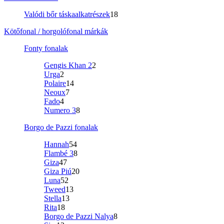
Valódi bőr táskaalkatrészek
18
Kötőfonal / horgolófonal márkák
Fonty fonalak
Gengis Khan 2
2
Urga
2
Polaire
14
Neoux
7
Fado
4
Numero 3
8
Borgo de Pazzi fonalak
Hannah
54
Flambé 3
8
Giza
47
Giza Piú
20
Luna
52
Tweed
13
Stella
13
Rita
18
Borgo de Pazzi Nalya
8