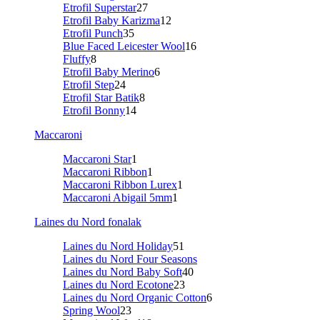
Etrofil Superstar
27
Etrofil Baby Karizma
12
Etrofil Punch
35
Blue Faced Leicester Wool
16
Fluffy
8
Etrofil Baby Merino
6
Etrofil Step
24
Etrofil Star Batik
8
Etrofil Bonny
14
Maccaroni
Maccaroni Star
1
Maccaroni Ribbon
1
Maccaroni Ribbon Lurex
1
Maccaroni Abigail 5mm
1
Laines du Nord fonalak
Laines du Nord Holiday
51
Laines du Nord Four Seasons
Laines du Nord Baby Soft
40
Laines du Nord Ecotone
23
Laines du Nord Organic Cotton
6
Spring Wool
23