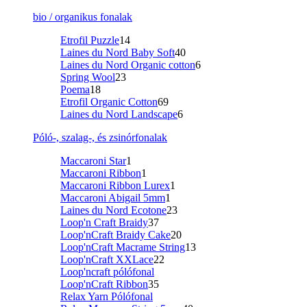
bio / organikus fonalak
Etrofil Puzzle
14
Laines du Nord Baby Soft
40
Laines du Nord Organic cotton
6
Spring Wool
23
Poema
18
Etrofil Organic Cotton
69
Laines du Nord Landscape
6
Póló-, szalag-, és zsinórfonalak
Maccaroni Star
1
Maccaroni Ribbon
1
Maccaroni Ribbon Lurex
1
Maccaroni Abigail 5mm
1
Laines du Nord Ecotone
23
Loop'n Craft Braidy
37
Loop'nCraft Braidy Cake
20
Loop'nCraft Macrame String
13
Loop'nCraft XXLace
22
Loop'ncraft pólófonal
Loop'nCraft Ribbon
35
Relax Yarn Pólófonal