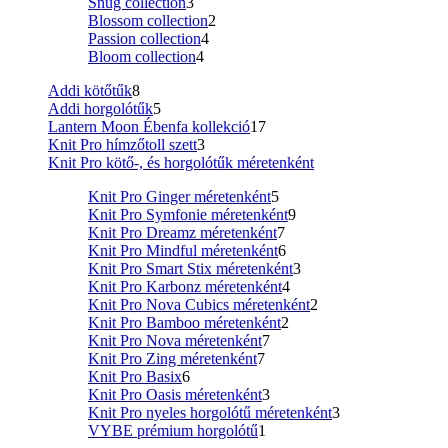
Snug collection
3
Blossom collection
2
Passion collection
4
Bloom collection
4
Addi kötőtűk
8
Addi horgolótűk
5
Lantern Moon Ébenfa kollekció
17
Knit Pro hímzőtoll szett
3
Knit Pro kötő-, és horgolótűk méretenként
Knit Pro Ginger méretenként
5
Knit Pro Symfonie méretenként
9
Knit Pro Dreamz méretenként
7
Knit Pro Mindful méretenként
6
Knit Pro Smart Stix méretenként
3
Knit Pro Karbonz méretenként
4
Knit Pro Nova Cubics méretenként
2
Knit Pro Bamboo méretenként
2
Knit Pro Nova méretenként
7
Knit Pro Zing méretenként
7
Knit Pro Basix
6
Knit Pro Oasis méretenként
3
Knit Pro nyeles horgolótű méretenként
3
VYBE prémium horgolótű
1