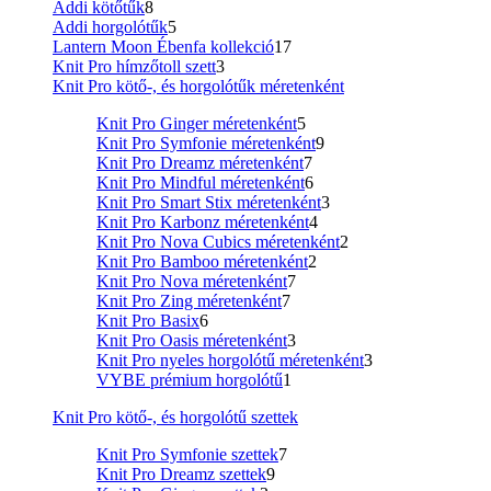
Addi kötőtűk
8
Addi horgolótűk
5
Lantern Moon Ébenfa kollekció
17
Knit Pro hímzőtoll szett
3
Knit Pro kötő-, és horgolótűk méretenként
Knit Pro Ginger méretenként
5
Knit Pro Symfonie méretenként
9
Knit Pro Dreamz méretenként
7
Knit Pro Mindful méretenként
6
Knit Pro Smart Stix méretenként
3
Knit Pro Karbonz méretenként
4
Knit Pro Nova Cubics méretenként
2
Knit Pro Bamboo méretenként
2
Knit Pro Nova méretenként
7
Knit Pro Zing méretenként
7
Knit Pro Basix
6
Knit Pro Oasis méretenként
3
Knit Pro nyeles horgolótű méretenként
3
VYBE prémium horgolótű
1
Knit Pro kötő-, és horgolótű szettek
Knit Pro Symfonie szettek
7
Knit Pro Dreamz szettek
9