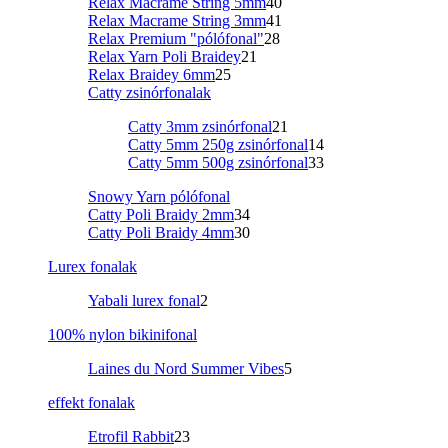
Relax Macrame String 5mm
40
Relax Macrame String 3mm
41
Relax Premium "pólófonal"
28
Relax Yarn Poli Braidey
21
Relax Braidey 6mm
25
Catty zsinórfonalak
Catty 3mm zsinórfonal
21
Catty 5mm 250g zsinórfonal
14
Catty 5mm 500g zsinórfonal
33
Snowy Yarn pólófonal
Catty Poli Braidy 2mm
34
Catty Poli Braidy 4mm
30
Lurex fonalak
Yabali lurex fonal
2
100% nylon bikinifonal
Laines du Nord Summer Vibes
5
effekt fonalak
Etrofil Rabbit
23