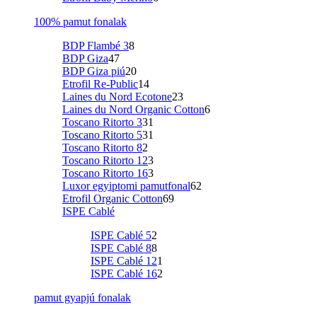
100% pamut fonalak
BDP Flambé 3
8
BDP Giza
47
BDP Giza piú
20
Etrofil Re-Public
14
Laines du Nord Ecotone
23
Laines du Nord Organic Cotton
6
Toscano Ritorto 3
31
Toscano Ritorto 5
31
Toscano Ritorto 8
2
Toscano Ritorto 12
3
Toscano Ritorto 16
3
Luxor egyiptomi pamutfonal
62
Etrofil Organic Cotton
69
ISPE Cablé
ISPE Cablé 5
2
ISPE Cablé 8
8
ISPE Cablé 12
1
ISPE Cablé 16
2
pamut gyapjú fonalak