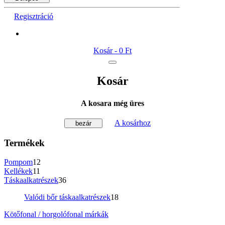
Regisztráció
Kosár -
0 Ft
Kosár
A kosara még üres
A kosárhoz
bezár
Termékek
Pompom
12
Kellékek
11
Táskaalkatrészek
36
Valódi bőr táskaalkatrészek
18
Kötőfonal / horgolófonal márkák