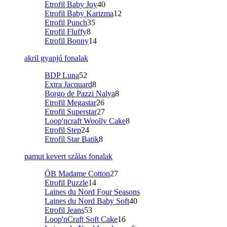
Etrofil Baby Joy
40
Etrofil Baby Karizma
12
Etrofil Punch
35
Etrofil Fluffy
8
Etrofil Bonny
14
akril gyapjú fonalak
BDP Luna
52
Extra Jacquard
8
Borgo de Pazzi Nalya
8
Etrofil Megastar
26
Etrofil Superstar
27
Loop'ncraft Woolly Cake
8
Etrofil Step
24
Etrofil Star Batik
8
pamut kevert szálas fonalak
ÖB Madame Cotton
27
Etrofil Puzzle
14
Laines du Nord Four Seasons
Laines du Nord Baby Soft
40
Etrofil Jeans
53
Loop'nCraft Soft Cake
16