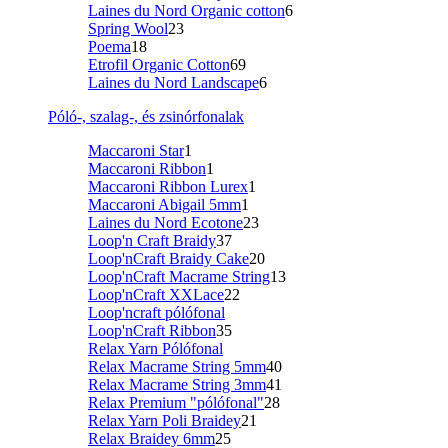
Laines du Nord Organic cotton
6
Spring Wool
23
Poema
18
Etrofil Organic Cotton
69
Laines du Nord Landscape
6
Póló-, szalag-, és zsinórfonalak
Maccaroni Star
1
Maccaroni Ribbon
1
Maccaroni Ribbon Lurex
1
Maccaroni Abigail 5mm
1
Laines du Nord Ecotone
23
Loop'n Craft Braidy
37
Loop'nCraft Braidy Cake
20
Loop'nCraft Macrame String
13
Loop'nCraft XXLace
22
Loop'ncraft pólófonal
Loop'nCraft Ribbon
35
Relax Yarn Pólófonal
Relax Macrame String 5mm
40
Relax Macrame String 3mm
41
Relax Premium "pólófonal"
28
Relax Yarn Poli Braidey
21
Relax Braidey 6mm
25