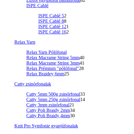
Luxor egyiptomi pamutfonal
62
ISPE Cablé
ISPE Cablé 5
2
ISPE Cablé 8
8
ISPE Cablé 12
1
ISPE Cablé 16
2
Relax Yarn
Relax Yarn Pólófonal
Relax Macrame String 5mm
40
Relax Macrame String 3mm
41
Relax Prémium "pólófonal"
28
Relax Braidey 6mm
25
Catty zsinórfonalak
Catty 5mm 500g zsinórfonal
33
Catty 5mm 250g zsinórfonal
14
Catty 3mm zsinórfonal
21
Catty Poli Braidy 2mm
34
Catty Poli Braidy 4mm
30
Knit Pro Symfonie gyapjúfonalak