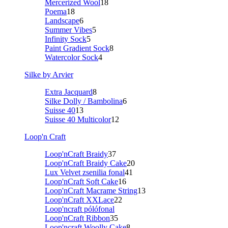
Mercerized Wool
18
Poema
18
Landscape
6
Summer Vibes
5
Infinity Sock
5
Paint Gradient Sock
8
Watercolor Sock
4
Silke by Arvier
Extra Jacquard
8
Silke Dolly / Bambolina
6
Suisse 40
13
Suisse 40 Multicolor
12
Loop'n Craft
Loop'nCraft Braidy
37
Loop'nCraft Braidy Cake
20
Lux Velvet zsenilia fonal
41
Loop'nCraft Soft Cake
16
Loop'nCraft Macrame String
13
Loop'nCraft XXLace
22
Loop'ncraft pólófonal
Loop'nCraft Ribbon
35
Loop'ncraft Woolly Cake
8