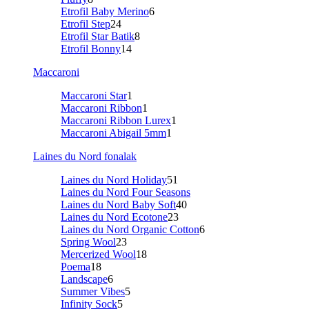
Etrofil Baby Merino
6
Etrofil Step
24
Etrofil Star Batik
8
Etrofil Bonny
14
Maccaroni
Maccaroni Star
1
Maccaroni Ribbon
1
Maccaroni Ribbon Lurex
1
Maccaroni Abigail 5mm
1
Laines du Nord fonalak
Laines du Nord Holiday
51
Laines du Nord Four Seasons
Laines du Nord Baby Soft
40
Laines du Nord Ecotone
23
Laines du Nord Organic Cotton
6
Spring Wool
23
Mercerized Wool
18
Poema
18
Landscape
6
Summer Vibes
5
Infinity Sock
5