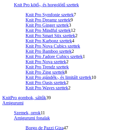
Knit Pro kötő-, és horgolótű szettek
Knit Pro Symfonie szettek
7
Knit Pro Dreamz szettek
9
Knit Pro Ginger szettek
3
Knit Pro Mindful szettek
12
Knit Pro Smart Stix szettek
2
Knit Pro Karbonz szettek
4
Knit Pro Nova Cubics szettek
Knit Pro Bamboo szettek
2
Knit Pro J'adore Cubics szettek
1
Knit Pro Nova szettek
2
Knit Pro Trendz szettek
Knit Pro Zing szettek
8
Knit Pro ajándék-, és limitált szettek
10
Knit Pro Oasis szettek
2
Knit Pro Waves szettek
2
KnitPro gombok, sáltűk
39
Amigurumi
Szemek, orrok
11
Amigurumi fonalak
Borgo de Pazzi Giza
47