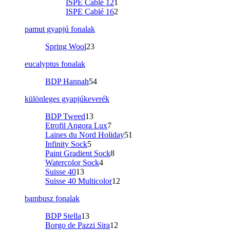
ISPE Cablé 12
1
ISPE Cablé 16
2
pamut gyapjú fonalak
Spring Wool
23
eucalyptus fonalak
BDP Hannah
54
különleges gyapjúkeverék
BDP Tweed
13
Etrofil Angora Lux
7
Laines du Nord Holiday
51
Infinity Sock
5
Paint Gradient Sock
8
Watercolor Sock
4
Suisse 40
13
Suisse 40 Multicolor
12
bambusz fonalak
BDP Stella
13
Borgo de Pazzi Sira
12