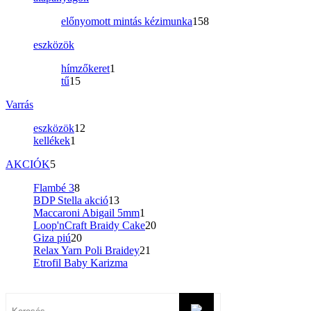
előnyomott mintás kézimunka
158
eszközök
hímzőkeret
1
tű
15
Varrás
eszközök
12
kellékek
1
AKCIÓK
5
Flambé 3
8
BDP Stella akció
13
Maccaroni Abigail 5mm
1
Loop'nCraft Braidy Cake
20
Giza piú
20
Relax Yarn Poli Braidey
21
Etrofil Baby Karizma