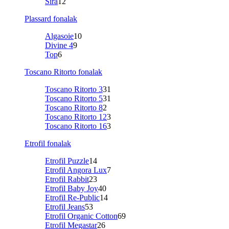
Sira
12
Plassard fonalak
Algasoie
10
Divine 4
9
Top
6
Toscano Ritorto fonalak
Toscano Ritorto 3
31
Toscano Ritorto 5
31
Toscano Ritorto 8
2
Toscano Ritorto 12
3
Toscano Ritorto 16
3
Etrofil fonalak
Etrofil Puzzle
14
Etrofil Angora Lux
7
Etrofil Rabbit
23
Etrofil Baby Joy
40
Etrofil Re-Public
14
Etrofil Jeans
53
Etrofil Organic Cotton
69
Etrofil Megastar
26