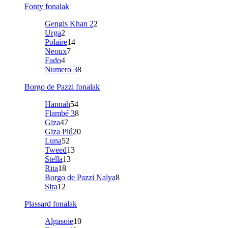
Fonty fonalak
Gengis Khan 2
2
Urga
2
Polaire
14
Neoux
7
Fado
4
Numero 3
8
Borgo de Pazzi fonalak
Hannah
54
Flambé 3
8
Giza
47
Giza Piú
20
Luna
52
Tweed
13
Stella
13
Rita
18
Borgo de Pazzi Nalya
8
Sira
12
Plassard fonalak
Algasoie
10