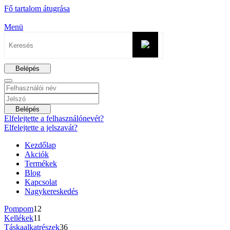
Fő tartalom átugrása
Menü
Belépés
Belépés
Elfelejtette a felhasználónevét?
Elfelejtette a jelszavát?
Kezdőlap
Akciók
Termékek
Blog
Kapcsolat
Nagykereskedés
Pompom
12
Kellékek
11
Táskaalkatrészek
36