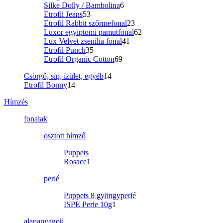
Silke Dolly / Bambolina
6
Etrofil Jeans
53
Etrofil Rabbit szőrmefonal
23
Luxor egyiptomi pamutfonal
62
Lux Velvet zsenilia fonal
41
Etrofil Punch
35
Etrofil Organic Cotton
69
Csörgő, síp, ízület, egyéb
14
Etrofil Bonny
14
Hímzés
fonalak
osztott hímző
Puppets
Rosace
1
perlé
Puppets 8 gyöngyperlé
ISPE Perle 10g
1
alapanyagok