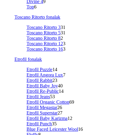
Divine 4
9
Top
6
Toscano Ritorto fonalak
Toscano Ritorto 3
31
Toscano Ritorto 5
31
Toscano Ritorto 8
2
Toscano Ritorto 12
3
Toscano Ritorto 16
3
Etrofil fonalak
Etrofil Puzzle
14
Etrofil Angora Lux
7
Etrofil Rabbit
23
Etrofil Baby Joy
40
Etrofil Re-Public
14
Etrofil Jeans
53
Etrofil Organic Cotton
69
Etrofil Megastar
26
Etrofil Superstar
27
Etrofil Baby Karizma
12
Etrofil Punch
35
Blue Faced Leicester Wool
16
Fluffy
8