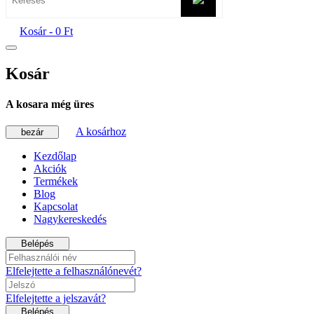
Kosár -
0 Ft
Kosár
A kosara még üres
A kosárhoz
bezár
Kezdőlap
Akciók
Termékek
Blog
Kapcsolat
Nagykereskedés
Belépés
Elfelejtette a felhasználónevét?
Elfelejtette a jelszavát?
Belépés