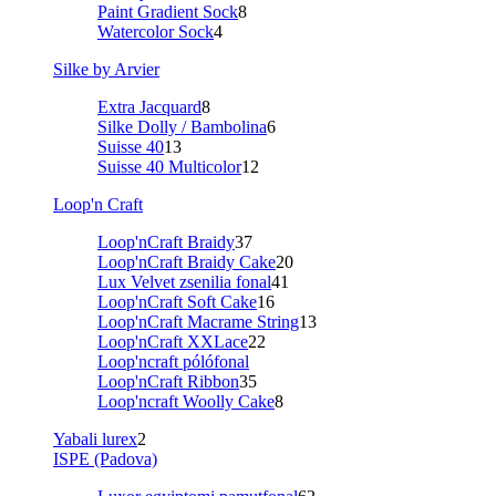
Paint Gradient Sock
8
Watercolor Sock
4
Silke by Arvier
Extra Jacquard
8
Silke Dolly / Bambolina
6
Suisse 40
13
Suisse 40 Multicolor
12
Loop'n Craft
Loop'nCraft Braidy
37
Loop'nCraft Braidy Cake
20
Lux Velvet zsenilia fonal
41
Loop'nCraft Soft Cake
16
Loop'nCraft Macrame String
13
Loop'nCraft XXLace
22
Loop'ncraft pólófonal
Loop'nCraft Ribbon
35
Loop'ncraft Woolly Cake
8
Yabali lurex
2
ISPE (Padova)