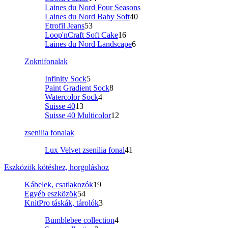
Laines du Nord Four Seasons
Laines du Nord Baby Soft
40
Etrofil Jeans
53
Loop'nCraft Soft Cake
16
Laines du Nord Landscape
6
Zoknifonalak
Infinity Sock
5
Paint Gradient Sock
8
Watercolor Sock
4
Suisse 40
13
Suisse 40 Multicolor
12
zsenilia fonalak
Lux Velvet zsenilia fonal
41
Eszközök kötéshez, horgoláshoz
Kábelek, csatlakozók
19
Egyéb eszközök
54
KnitPro táskák, tárolók
3
Bumblebee collection
4