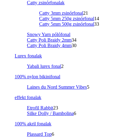
Catty zsinórfonalak
Catty 3mm zsinórfonal
21
Catty 5mm 250g zsinórfonal
14
Catty 5mm 500g zsinórfonal
33
Snowy Yarn pólófonal
Catty Poli Braidy 2mm
34
Catty Poli Braidy 4mm
30
Lurex fonalak
Yabali lurex fonal
2
100% nylon bikinifonal
Laines du Nord Summer Vibes
5
effekt fonalak
Etrofil Rabbit
23
Silke Dolly / Bambolina
6
100% akril fonalak
Plassard Top
6