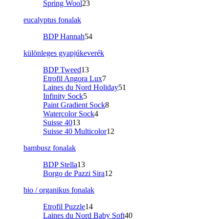
Spring Wool
23
eucalyptus fonalak
BDP Hannah
54
különleges gyapjúkeverék
BDP Tweed
13
Etrofil Angora Lux
7
Laines du Nord Holiday
51
Infinity Sock
5
Paint Gradient Sock
8
Watercolor Sock
4
Suisse 40
13
Suisse 40 Multicolor
12
bambusz fonalak
BDP Stella
13
Borgo de Pazzi Sira
12
bio / organikus fonalak
Etrofil Puzzle
14
Laines du Nord Baby Soft
40