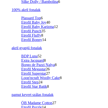
Silke Dolly / Bambolina
6
100% akril fonalak
Plassard Top
6
Etrofil Baby Joy
40
Etrofil Baby Karizma
12
Etrofil Punch
35
Etrofil Fluffy
8
Etrofil Bonny
14
akril gyapjú fonalak
BDP Luna
52
Extra Jacquard
8
Borgo de Pazzi Nalya
8
Etrofil Megastar
26
Etrofil Superstar
27
Loop'ncraft Woolly Cake
8
Etrofil Step
24
Etrofil Star Batik
8
pamut kevert szálas fonalak
ÖB Madame Cotton
27
Etrofil Puzzle
14