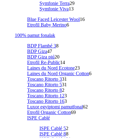
Symfonie Terra
29
Symfonie Viva
13
Blue Faced Leicester Wool
16
Etrofil Baby Merino
6
100% pamut fonalak
BDP Flambé 3
8
BDP Giza
47
BDP Giza piú
20
Etrofil Re-Public
14
Laines du Nord Ecotone
23
Laines du Nord Organic Cotton
6
Toscano Ritorto 3
31
Toscano Ritorto 5
31
Toscano Ritorto 8
2
Toscano Ritorto 12
3
Toscano Ritorto 16
3
Luxor egyiptomi pamutfonal
62
Etrofil Organic Cotton
69
ISPE Cablé
ISPE Cablé 5
2
ISPE Cablé 8
8