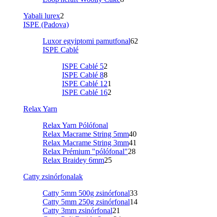
Yabali lurex
2
ISPE (Padova)
Luxor egyiptomi pamutfonal
62
ISPE Cablé
ISPE Cablé 5
2
ISPE Cablé 8
8
ISPE Cablé 12
1
ISPE Cablé 16
2
Relax Yarn
Relax Yarn Pólófonal
Relax Macrame String 5mm
40
Relax Macrame String 3mm
41
Relax Prémium "pólófonal"
28
Relax Braidey 6mm
25
Catty zsinórfonalak
Catty 5mm 500g zsinórfonal
33
Catty 5mm 250g zsinórfonal
14
Catty 3mm zsinórfonal
21