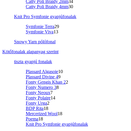
Catty Poli Braidy 2mm
34
Catty Poli Braidy 4mm
30
Knit Pro Symfonie gyapjúfonalak
Symfonie Terra
29
Symfonie Viva
13
Snowy Yarn pólófonal
Kötőfonalak alapanyag szerint
tiszta gyapjú fonalak
Plassard Algasoie
10
Plassard Divine 4
9
Fonty Gengis Khan 2
2
Fonty Numero 3
8
Fonty Neoux
7
Fonty Polaire
14
Fonty Urga
2
BDP Rita
18
Mercerized Wool
18
Poema
18
Knit Pro Symfonie gyapjúfonalak