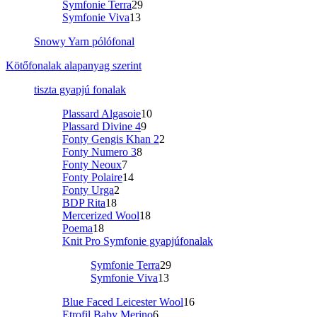
Symfonie Terra
29
Symfonie Viva
13
Snowy Yarn pólófonal
Kötőfonalak alapanyag szerint
tiszta gyapjú fonalak
Plassard Algasoie
10
Plassard Divine 4
9
Fonty Gengis Khan 2
2
Fonty Numero 3
8
Fonty Neoux
7
Fonty Polaire
14
Fonty Urga
2
BDP Rita
18
Mercerized Wool
18
Poema
18
Knit Pro Symfonie gyapjúfonalak
Symfonie Terra
29
Symfonie Viva
13
Blue Faced Leicester Wool
16
Etrofil Baby Merino
6