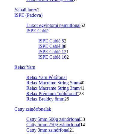
Yabali lurex
2
ISPE (Padova)
Luxor egyiptomi pamutfonal
62
ISPE Cablé
ISPE Cablé 5
2
ISPE Cablé 8
8
ISPE Cablé 12
1
ISPE Cablé 16
2
Relax Yarn
Relax Yarn Pólófonal
Relax Macrame String 5mm
40
Relax Macrame String 3mm
41
Relax Prémium "pólófonal"
28
Relax Braidey 6mm
25
Catty zsinórfonalak
Catty 5mm 500g zsinórfonal
33
Catty 5mm 250g zsinórfonal
14
Catty 3mm zsinórfonal
21