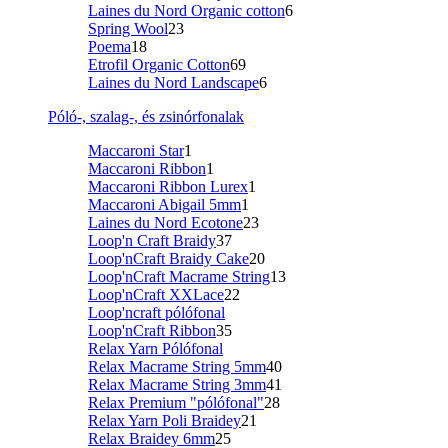
Laines du Nord Organic cotton
6
Spring Wool
23
Poema
18
Etrofil Organic Cotton
69
Laines du Nord Landscape
6
Póló-, szalag-, és zsinórfonalak
Maccaroni Star
1
Maccaroni Ribbon
1
Maccaroni Ribbon Lurex
1
Maccaroni Abigail 5mm
1
Laines du Nord Ecotone
23
Loop'n Craft Braidy
37
Loop'nCraft Braidy Cake
20
Loop'nCraft Macrame String
13
Loop'nCraft XXLace
22
Loop'ncraft pólófonal
Loop'nCraft Ribbon
35
Relax Yarn Pólófonal
Relax Macrame String 5mm
40
Relax Macrame String 3mm
41
Relax Premium "pólófonal"
28
Relax Yarn Poli Braidey
21
Relax Braidey 6mm
25