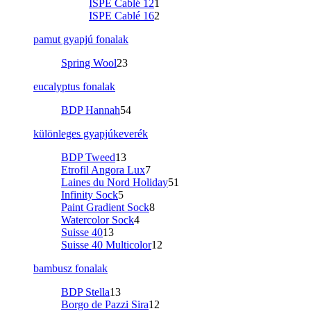
ISPE Cablé 12
1
ISPE Cablé 16
2
pamut gyapjú fonalak
Spring Wool
23
eucalyptus fonalak
BDP Hannah
54
különleges gyapjúkeverék
BDP Tweed
13
Etrofil Angora Lux
7
Laines du Nord Holiday
51
Infinity Sock
5
Paint Gradient Sock
8
Watercolor Sock
4
Suisse 40
13
Suisse 40 Multicolor
12
bambusz fonalak
BDP Stella
13
Borgo de Pazzi Sira
12