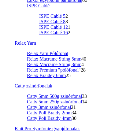
Luxor egyiptomi pamutfonal
62
ISPE Cablé
ISPE Cablé 5
2
ISPE Cablé 8
8
ISPE Cablé 12
1
ISPE Cablé 16
2
Relax Yarn
Relax Yarn Pólófonal
Relax Macrame String 5mm
40
Relax Macrame String 3mm
41
Relax Prémium "pólófonal"
28
Relax Braidey 6mm
25
Catty zsinórfonalak
Catty 5mm 500g zsinórfonal
33
Catty 5mm 250g zsinórfonal
14
Catty 3mm zsinórfonal
21
Catty Poli Braidy 2mm
34
Catty Poli Braidy 4mm
30
Knit Pro Symfonie gyapjúfonalak