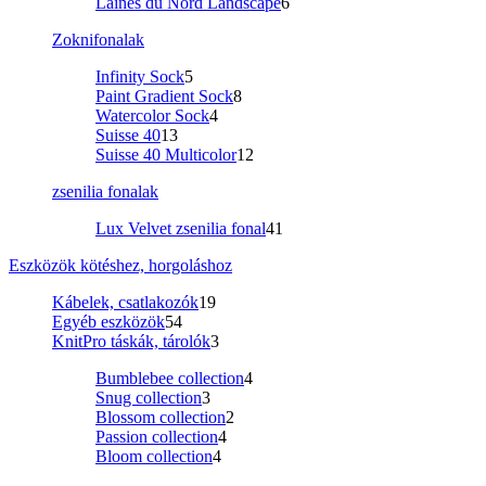
Laines du Nord Landscape
6
Zoknifonalak
Infinity Sock
5
Paint Gradient Sock
8
Watercolor Sock
4
Suisse 40
13
Suisse 40 Multicolor
12
zsenilia fonalak
Lux Velvet zsenilia fonal
41
Eszközök kötéshez, horgoláshoz
Kábelek, csatlakozók
19
Egyéb eszközök
54
KnitPro táskák, tárolók
3
Bumblebee collection
4
Snug collection
3
Blossom collection
2
Passion collection
4
Bloom collection
4