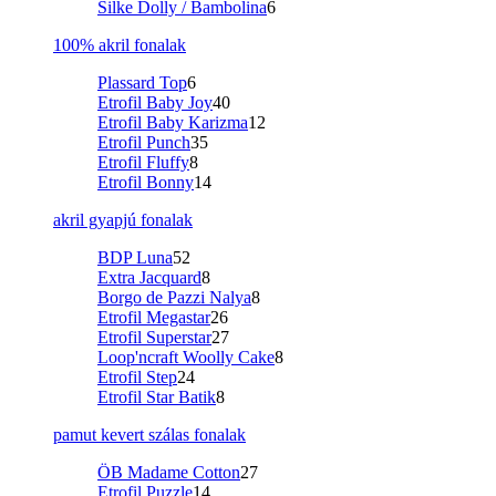
Silke Dolly / Bambolina
6
100% akril fonalak
Plassard Top
6
Etrofil Baby Joy
40
Etrofil Baby Karizma
12
Etrofil Punch
35
Etrofil Fluffy
8
Etrofil Bonny
14
akril gyapjú fonalak
BDP Luna
52
Extra Jacquard
8
Borgo de Pazzi Nalya
8
Etrofil Megastar
26
Etrofil Superstar
27
Loop'ncraft Woolly Cake
8
Etrofil Step
24
Etrofil Star Batik
8
pamut kevert szálas fonalak
ÖB Madame Cotton
27
Etrofil Puzzle
14