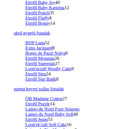
Etrofil Baby Joy
40
Etrofil Baby Karizma
12
Etrofil Punch
35
Etrofil Fluffy
8
Etrofil Bonny
14
akril gyapjú fonalak
BDP Luna
52
Extra Jacquard
8
Borgo de Pazzi Nalya
8
Etrofil Megastar
26
Etrofil Superstar
27
Loop'ncraft Woolly Cake
8
Etrofil Step
24
Etrofil Star Batik
8
pamut kevert szálas fonalak
ÖB Madame Cotton
27
Etrofil Puzzle
14
Laines du Nord Four Seasons
Laines du Nord Baby Soft
40
Etrofil Jeans
53
Loop'nCraft Soft Cake
16