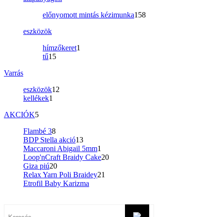
előnyomott mintás kézimunka
158
eszközök
hímzőkeret
1
tű
15
Varrás
eszközök
12
kellékek
1
AKCIÓK
5
Flambé 3
8
BDP Stella akció
13
Maccaroni Abigail 5mm
1
Loop'nCraft Braidy Cake
20
Giza piú
20
Relax Yarn Poli Braidey
21
Etrofil Baby Karizma