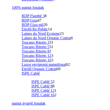
100% pamut fonalak
BDP Flambé 3
8
BDP Giza
47
BDP Giza piú
20
Etrofil Re-Public
14
Laines du Nord Ecotone
23
Laines du Nord Organic Cotton
6
Toscano Ritorto 3
31
Toscano Ritorto 5
31
Toscano Ritorto 8
2
Toscano Ritorto 12
3
Toscano Ritorto 16
3
Luxor egyiptomi pamutfonal
62
Etrofil Organic Cotton
69
ISPE Cablé
ISPE Cablé 5
2
ISPE Cablé 8
8
ISPE Cablé 12
1
ISPE Cablé 16
2
pamut gyapjú fonalak