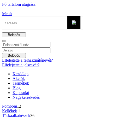
Fő tartalom átugrása
Menü
Belépés
Belépés
Elfelejtette a felhasználónevét?
Elfelejtette a jelszavát?
Kezdőlap
Akciók
Termékek
Blog
Kapcsolat
Nagykereskedés
Pompom
12
Kellékek
11
Táskaalkatrészek
36