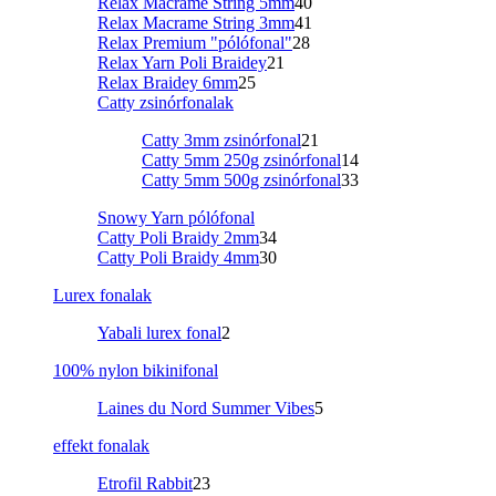
Relax Macrame String 5mm
40
Relax Macrame String 3mm
41
Relax Premium "pólófonal"
28
Relax Yarn Poli Braidey
21
Relax Braidey 6mm
25
Catty zsinórfonalak
Catty 3mm zsinórfonal
21
Catty 5mm 250g zsinórfonal
14
Catty 5mm 500g zsinórfonal
33
Snowy Yarn pólófonal
Catty Poli Braidy 2mm
34
Catty Poli Braidy 4mm
30
Lurex fonalak
Yabali lurex fonal
2
100% nylon bikinifonal
Laines du Nord Summer Vibes
5
effekt fonalak
Etrofil Rabbit
23