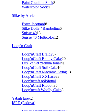
Paint Gradient Sock
8
Watercolor Sock
4
Silke by Arvier
Extra Jacquard
8
Silke Dolly / Bambolina
6
Suisse 40
13
Suisse 40 Multicolor
12
Loop'n Craft
Loop'nCraft Braidy
37
Loop'nCraft Braidy Cake
20
Lux Velvet zsenilia fonal
41
Loop'nCraft Soft Cake
16
Loop'nCraft Macrame String
13
Loop'nCraft XXLace
22
Loop'ncraft pólófonal
Loop'nCraft Ribbon
35
Loop'ncraft Woolly Cake
8
Yabali lurex
2
ISPE (Padova)