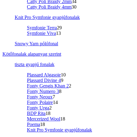
Catty Poli Braidy 2mm
34
Catty Poli Braidy 4mm
30
Knit Pro Symfonie gyapjúfonalak
Symfonie Terra
29
Symfonie Viva
13
Snowy Yarn pólófonal
Kötőfonalak alapanyag szerint
tiszta gyapjú fonalak
Plassard Algasoie
10
Plassard Divine 4
9
Fonty Gengis Khan 2
2
Fonty Numero 3
8
Fonty Neoux
7
Fonty Polaire
14
Fonty Urga
2
BDP Rita
18
Mercerized Wool
18
Poema
18
Knit Pro Symfonie gyapjúfonalak