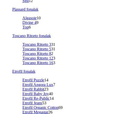
Sira
12
Plassard fonalak
Algasoie
10
Divine 4
9
Top
6
Toscano Ritorto fonalak
Toscano Ritorto 3
31
Toscano Ritorto 5
31
Toscano Ritorto 8
2
Toscano Ritorto 12
3
Toscano Ritorto 16
3
Etrofil fonalak
Etrofil Puzzle
14
Etrofil Angora Lux
7
Etrofil Rabbit
23
Etrofil Baby Joy
40
Etrofil Re-Public
14
Etrofil Jeans
53
Etrofil Organic Cotton
69
Etrofil Megastar
26