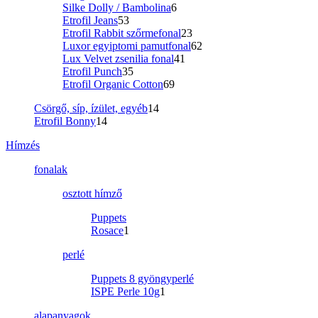
Silke Dolly / Bambolina
6
Etrofil Jeans
53
Etrofil Rabbit szőrmefonal
23
Luxor egyiptomi pamutfonal
62
Lux Velvet zsenilia fonal
41
Etrofil Punch
35
Etrofil Organic Cotton
69
Csörgő, síp, ízület, egyéb
14
Etrofil Bonny
14
Hímzés
fonalak
osztott hímző
Puppets
Rosace
1
perlé
Puppets 8 gyöngyperlé
ISPE Perle 10g
1
alapanyagok