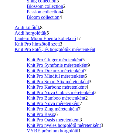
Snug collection
3
Blossom collection
2
Passion collection
4
Bloom collection
4
Addi kötőtűk
8
Addi horgolótűk
5
Lantern Moon Ébenfa kollekció
17
Knit Pro hímzőtoll szett
3
Knit Pro kötő-, és horgolótűk méretenként
Knit Pro Ginger méretenként
5
Knit Pro Symfonie méretenként
9
Knit Pro Dreamz méretenként
7
Knit Pro Mindful méretenként
6
Knit Pro Smart Stix méretenként
3
Knit Pro Karbonz méretenként
4
Knit Pro Nova Cubics méretenként
2
Knit Pro Bamboo méretenként
2
Knit Pro Nova méretenként
7
Knit Pro Zing méretenként
7
Knit Pro Basix
6
Knit Pro Oasis méretenként
3
Knit Pro nyeles horgolótű méretenként
3
VYBE prémium horgolótű
1