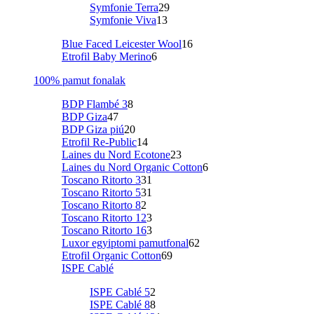
Symfonie Terra
29
Symfonie Viva
13
Blue Faced Leicester Wool
16
Etrofil Baby Merino
6
100% pamut fonalak
BDP Flambé 3
8
BDP Giza
47
BDP Giza piú
20
Etrofil Re-Public
14
Laines du Nord Ecotone
23
Laines du Nord Organic Cotton
6
Toscano Ritorto 3
31
Toscano Ritorto 5
31
Toscano Ritorto 8
2
Toscano Ritorto 12
3
Toscano Ritorto 16
3
Luxor egyiptomi pamutfonal
62
Etrofil Organic Cotton
69
ISPE Cablé
ISPE Cablé 5
2
ISPE Cablé 8
8