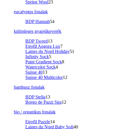
Spring Wool
23
eucalyptus fonalak
BDP Hannah
54
különleges gyapjúkeverék
BDP Tweed
13
Etrofil Angora Lux
7
Laines du Nord Holiday
51
Infinity Sock
5
Paint Gradient Sock
8
Watercolor Sock
4
Suisse 40
13
Suisse 40 Multicolor
12
bambusz fonalak
BDP Stella
13
Borgo de Pazzi Sira
12
bio / organikus fonalak
Etrofil Puzzle
14
Laines du Nord Baby Soft
40