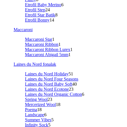
Etrofil Baby Merino
6
Etrofil Step
24
Etrofil Star Batik
8
Etrofil Bonny
14
Maccaroni
Maccaroni Star
1
Maccaroni Ribbon
1
Maccaroni Ribbon Lurex
1
Maccaroni Abigail 5mm
1
Laines du Nord fonalak
Laines du Nord Holiday
51
Laines du Nord Four Seasons
Laines du Nord Baby Soft
40
Laines du Nord Ecotone
23
Laines du Nord Organic Cotton
6
Spring Wool
23
Mercerized Wool
18
Poema
18
Landscape
6
Summer Vibes
5
Infinity Sock
5