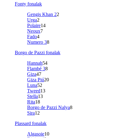
Fonty fonalak
Gengis Khan 2
2
Urga
2
Polaire
14
Neoux
7
Fado
4
Numero 3
8
Borgo de Pazzi fonalak
Hannah
54
Flambé 3
8
Giza
47
Giza Piú
20
Luna
52
Tweed
13
Stella
13
Rita
18
Borgo de Pazzi Nalya
8
Sira
12
Plassard fonalak
Algasoie
10