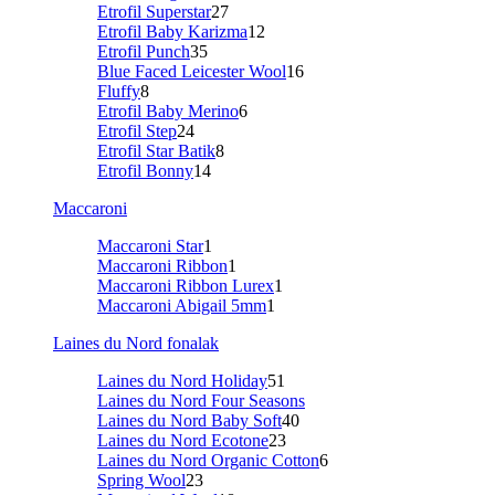
Etrofil Superstar
27
Etrofil Baby Karizma
12
Etrofil Punch
35
Blue Faced Leicester Wool
16
Fluffy
8
Etrofil Baby Merino
6
Etrofil Step
24
Etrofil Star Batik
8
Etrofil Bonny
14
Maccaroni
Maccaroni Star
1
Maccaroni Ribbon
1
Maccaroni Ribbon Lurex
1
Maccaroni Abigail 5mm
1
Laines du Nord fonalak
Laines du Nord Holiday
51
Laines du Nord Four Seasons
Laines du Nord Baby Soft
40
Laines du Nord Ecotone
23
Laines du Nord Organic Cotton
6
Spring Wool
23