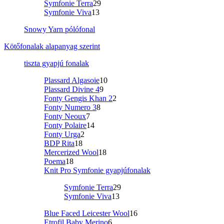
Symfonie Terra
29
Symfonie Viva
13
Snowy Yarn pólófonal
Kötőfonalak alapanyag szerint
tiszta gyapjú fonalak
Plassard Algasoie
10
Plassard Divine 4
9
Fonty Gengis Khan 2
2
Fonty Numero 3
8
Fonty Neoux
7
Fonty Polaire
14
Fonty Urga
2
BDP Rita
18
Mercerized Wool
18
Poema
18
Knit Pro Symfonie gyapjúfonalak
Symfonie Terra
29
Symfonie Viva
13
Blue Faced Leicester Wool
16
Etrofil Baby Merino
6