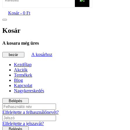
Kosár -
0 Ft
Kosár
A kosara még üres
A kosárhoz
bezár
Kezdőlap
Akciók
Termékek
Blog
Kapcsolat
Nagykereskedés
Belépés
Elfelejtette a felhasználónevét?
Elfelejtette a jelszavát?
Belépés