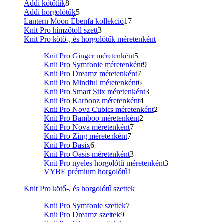
Addi kötőtűk
8
Addi horgolótűk
5
Lantern Moon Ébenfa kollekció
17
Knit Pro hímzőtoll szett
3
Knit Pro kötő-, és horgolótűk méretenként
Knit Pro Ginger méretenként
5
Knit Pro Symfonie méretenként
9
Knit Pro Dreamz méretenként
7
Knit Pro Mindful méretenként
6
Knit Pro Smart Stix méretenként
3
Knit Pro Karbonz méretenként
4
Knit Pro Nova Cubics méretenként
2
Knit Pro Bamboo méretenként
2
Knit Pro Nova méretenként
7
Knit Pro Zing méretenként
7
Knit Pro Basix
6
Knit Pro Oasis méretenként
3
Knit Pro nyeles horgolótű méretenként
3
VYBE prémium horgolótű
1
Knit Pro kötő-, és horgolótű szettek
Knit Pro Symfonie szettek
7
Knit Pro Dreamz szettek
9