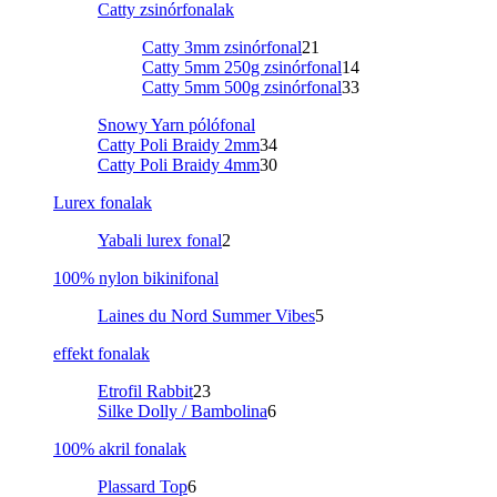
Catty zsinórfonalak
Catty 3mm zsinórfonal
21
Catty 5mm 250g zsinórfonal
14
Catty 5mm 500g zsinórfonal
33
Snowy Yarn pólófonal
Catty Poli Braidy 2mm
34
Catty Poli Braidy 4mm
30
Lurex fonalak
Yabali lurex fonal
2
100% nylon bikinifonal
Laines du Nord Summer Vibes
5
effekt fonalak
Etrofil Rabbit
23
Silke Dolly / Bambolina
6
100% akril fonalak
Plassard Top
6