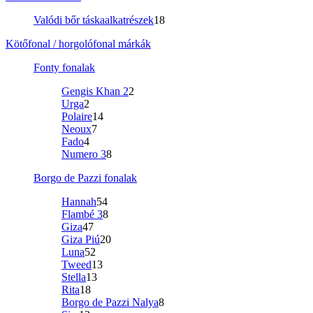
Valódi bőr táskaalkatrészek
18
Kötőfonal / horgolófonal márkák
Fonty fonalak
Gengis Khan 2
2
Urga
2
Polaire
14
Neoux
7
Fado
4
Numero 3
8
Borgo de Pazzi fonalak
Hannah
54
Flambé 3
8
Giza
47
Giza Piú
20
Luna
52
Tweed
13
Stella
13
Rita
18
Borgo de Pazzi Nalya
8