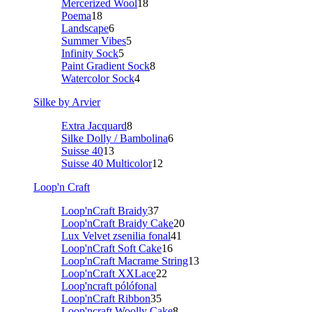
Mercerized Wool
18
Poema
18
Landscape
6
Summer Vibes
5
Infinity Sock
5
Paint Gradient Sock
8
Watercolor Sock
4
Silke by Arvier
Extra Jacquard
8
Silke Dolly / Bambolina
6
Suisse 40
13
Suisse 40 Multicolor
12
Loop'n Craft
Loop'nCraft Braidy
37
Loop'nCraft Braidy Cake
20
Lux Velvet zsenilia fonal
41
Loop'nCraft Soft Cake
16
Loop'nCraft Macrame String
13
Loop'nCraft XXLace
22
Loop'ncraft pólófonal
Loop'nCraft Ribbon
35
Loop'ncraft Woolly Cake
8