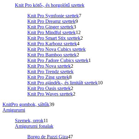
Knit Pro kötő-, és horgolótű szettek
Knit Pro Symfonie szettek
7
Knit Pro Dreamz szettek
9
Knit Pro Ginger szettek
3
Knit Pro Mindful szettek
12
Knit Pro Smart Stix szettek
2
Knit Pro Karbonz szettek
4
Knit Pro Nova Cubics szettek
Knit Pro Bamboo szettek
2
Knit Pro J'adore Cubics szettek
1
Knit Pro Nova szettek
2
Knit Pro Trendz szettek
Knit Pro Zing szettek
8
Knit Pro ajándék-, és limitált szettek
10
Knit Pro Oasis szettek
2
Knit Pro Waves szettek
2
KnitPro gombok, sáltűk
39
Amigurumi
Szemek, orrok
11
Amigurumi fonalak
Borgo de Pazzi Giza
47