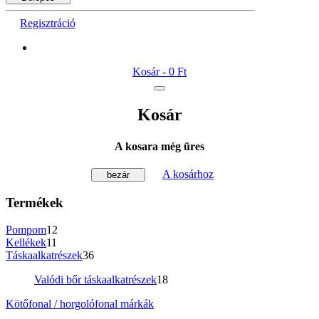
Regisztráció
Kosár -
0 Ft
Kosár
A kosara még üres
A kosárhoz
bezár
Termékek
Pompom
12
Kellékek
11
Táskaalkatrészek
36
Valódi bőr táskaalkatrészek
18
Kötőfonal / horgolófonal márkák