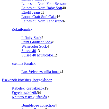
Laines du Nord Four Seasons
Laines du Nord Baby Soft
40
Etrofil Jeans
53
Loop'nCraft Soft Cake
16
Laines du Nord Landscape
6
Zoknifonalak
Infinity Sock
5
Paint Gradient Sock
8
Watercolor Sock
4
Suisse 40
13
Suisse 40 Multicolor
12
zsenilia fonalak
Lux Velvet zsenilia fonal
41
Eszközök kötéshez, horgoláshoz
Kábelek, csatlakozók
19
Egyéb eszközök
54
KnitPro táskák, tárolók
3
Bumblebee collection
4