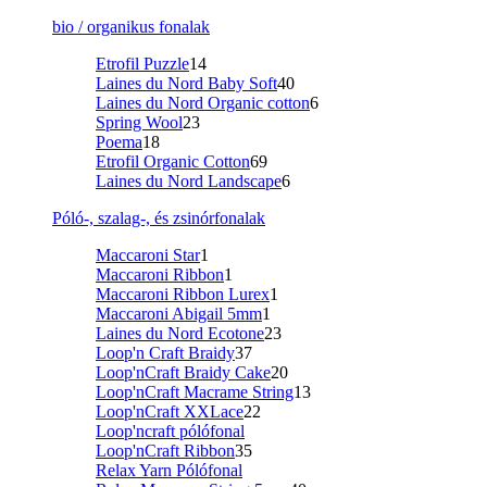
bio / organikus fonalak
Etrofil Puzzle
14
Laines du Nord Baby Soft
40
Laines du Nord Organic cotton
6
Spring Wool
23
Poema
18
Etrofil Organic Cotton
69
Laines du Nord Landscape
6
Póló-, szalag-, és zsinórfonalak
Maccaroni Star
1
Maccaroni Ribbon
1
Maccaroni Ribbon Lurex
1
Maccaroni Abigail 5mm
1
Laines du Nord Ecotone
23
Loop'n Craft Braidy
37
Loop'nCraft Braidy Cake
20
Loop'nCraft Macrame String
13
Loop'nCraft XXLace
22
Loop'ncraft pólófonal
Loop'nCraft Ribbon
35
Relax Yarn Pólófonal