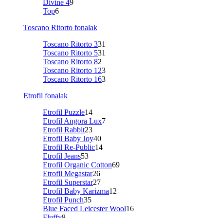
Divine 4
9
Top
6
Toscano Ritorto fonalak
Toscano Ritorto 3
31
Toscano Ritorto 5
31
Toscano Ritorto 8
2
Toscano Ritorto 12
3
Toscano Ritorto 16
3
Etrofil fonalak
Etrofil Puzzle
14
Etrofil Angora Lux
7
Etrofil Rabbit
23
Etrofil Baby Joy
40
Etrofil Re-Public
14
Etrofil Jeans
53
Etrofil Organic Cotton
69
Etrofil Megastar
26
Etrofil Superstar
27
Etrofil Baby Karizma
12
Etrofil Punch
35
Blue Faced Leicester Wool
16
Fluffy
8