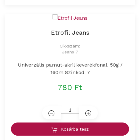
Etrofil Jeans
Cikkszám:
Jeans 7
Univerzális pamut-akril keverékfonal. 50g /
160m Színkód: 7
780 Ft
Kosárba tesz