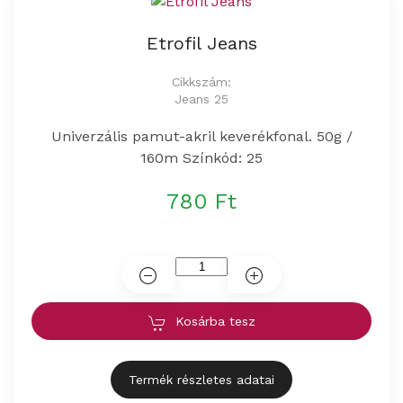
Etrofil Jeans
Cikkszám:
Jeans 25
Univerzális pamut-akril keverékfonal. 50g /
160m Színkód: 25
780 Ft
Kosárba tesz
Termék részletes adatai