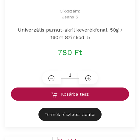
Cikkszám:
Jeans 5
Univerzális pamut-akril keverékfonal. 50g /
160m Színkód: 5
780 Ft
Kosárba tesz
Termék részletes adatai