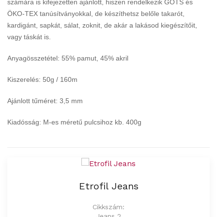
számára is kifejezetten ajánlott, hiszen rendelkezik GOTS és
ÖKO-TEX tanúsítványokkal, de készíthetsz belőle takarót,
kardigánt, sapkát, sálat, zoknit, de akár a lakásod kiegészítőit,
vagy táskát is.
Anyagösszetétel: 55% pamut, 45% akril
Kiszerelés: 50g / 160m
Ajánlott tűméret: 3,5 mm
Kiadósság: M-es méretű pulcsihoz kb. 400g
Etrofil Jeans
Cikkszám:
Jeans 2