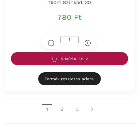
160m Színkód: 30
780 Ft
Kosárba tesz
Termék részletes adatai
1
2
3