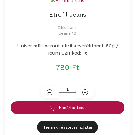
Etrofil Jeans
Cikkszám:
Jeans 16
Univerzális pamut-akril keverékfonal. 50g /
160m Színkód: 16
780 Ft
Kosárba tesz
Termék részletes adatai