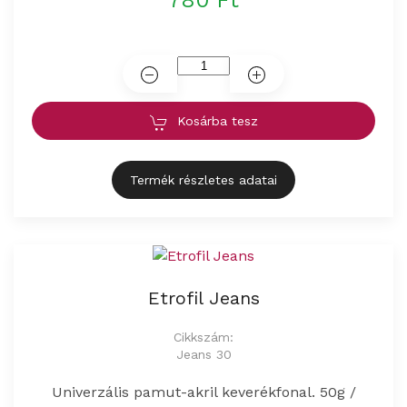
780 Ft
Kosárba tesz
Termék részletes adatai
Etrofil Jeans
Cikkszám:
Jeans 30
Univerzális pamut-akril keverékfonal. 50g /