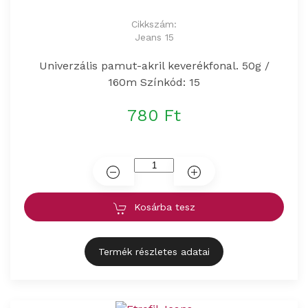
Cikkszám:
Jeans 15
Univerzális pamut-akril keverékfonal. 50g /
160m Színkód: 15
780 Ft
Kosárba tesz
Termék részletes adatai