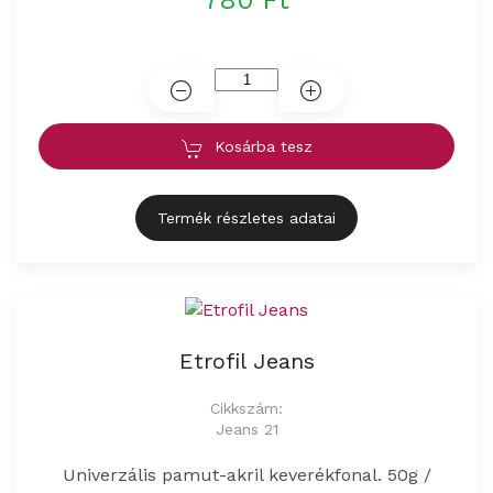
780 Ft
Kosárba tesz
Termék részletes adatai
Etrofil Jeans
Cikkszám:
Jeans 21
Univerzális pamut-akril keverékfonal. 50g /