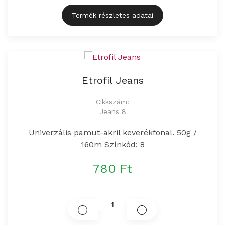
Termék részletes adatai
Etrofil Jeans
Cikkszám:
Jeans 8
Univerzális pamut-akril keverékfonal. 50g /
160m Színkód: 8
780 Ft