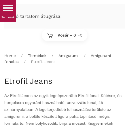
MENÜ
Fő tartalom átugrása
Kosár -
0 Ft
Home
Termékek
Amigurumi
Amigurumi
fonalak
Etrofil Jeans
Etrofil Jeans
Az Etrofil Jeans az egyik legnépszerűbb Etrofil fonal. Kötésre, és
horgolásra egyaránt használható, univerzális fonal, 45
színárnyalatban. A legelterjedtebb felhasználási területe az
amigurumi: a belőle készített figura puha tapintású, mégis
formatartó. Nem bolyhosodik, bírja a mosást. Kisgyermekek