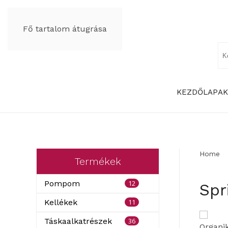
Fő tartalom átugrása
KEZDŐLAP
AK
Home
Termékek
12
Pompom
Spr
11
Kellékek
36
Táskaalkatrészek
Organik