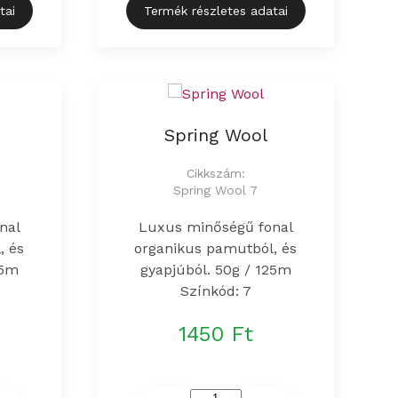
tai
Termék részletes adatai
Spring Wool
Cikkszám:
Spring Wool 7
nal
Luxus minőségű fonal
, és
organikus pamutból, és
25m
gyapjúból. 50g / 125m
Színkód: 7
1450 Ft