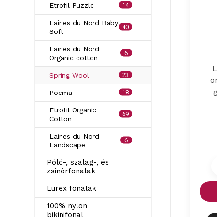
14
Etrofil Puzzle
Laines du Nord Baby
40
Soft
Laines du Nord
6
Organic cotton
L
23
Spring Wool
o
18
Poema
Etrofil Organic
69
Cotton
Laines du Nord
6
Landscape
Póló-, szalag-, és
zsinórfonalak
Lurex fonalak
100% nylon
bikinifonal