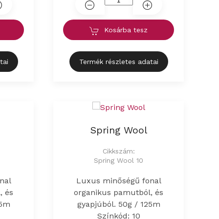
Kosárba tesz
tai
Termék részletes adatai
Spring Wool
Cikkszám:
Spring Wool 10
nal
Luxus minőségű fonal
, és
organikus pamutból, és
25m
gyapjúból. 50g / 125m
Színkód: 10