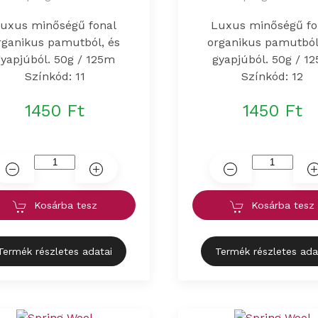
uxus minőségű fonal
Luxus minőségű fo
rganikus pamutból, és
organikus pamutból
gyapjúból. 50g / 125m
gyapjúból. 50g / 1
Színkód: 11
Színkód: 12
1450 Ft
1450 Ft
Kosárba tesz
Kosárba tesz
Termék részletes adatai
Termék részletes ada