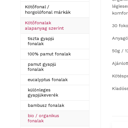
légiese
Kötőfonal /
horgolófonal márkák
komfort
Kötőfonalak
30 foko
alapanyag szerint
Anyagö
tiszta gyapjú
fonalak
50g / 
100% pamut fonalak
Ajánlo
pamut gyapjú
fonalak
Kötésp
eucalyptus fonalak
Kiadós
különleges
gyapjúkeverék
bambusz fonalak
bio / organikus
fonalak