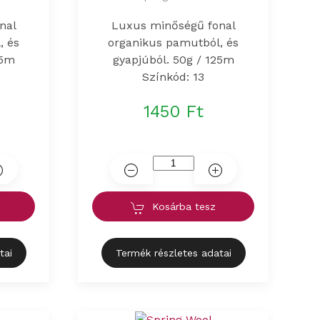
nal
Luxus minőségű fonal
, és
organikus pamutból, és
25m
gyapjúból. 50g / 125m
Színkód: 13
1450 Ft
Kosárba tesz
tai
Termék részletes adatai