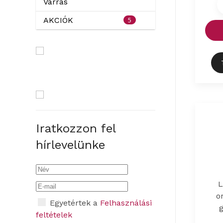
Varrás
5
AKCIÓK
Iratkozzon fel
hírlevelünke
L
o
Egyetértek a
Felhasználási
feltételek