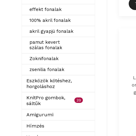
effekt fonalak
100% akril fonalak
akril gyapjú fonalak
pamut kevert
szálas fonalak
Zoknifonalak
zsenilia fonalak
L
Eszközök kötéshez,
o
horgoláshoz
KnitPro gombok,
39
sáltűk
Amigurumi
Hímzés