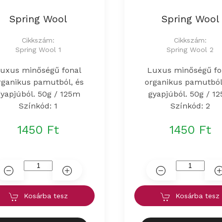
Spring Wool
Spring Wool
Cikkszám:
Cikkszám:
Spring Wool 1
Spring Wool 2
uxus minőségű fonal
Luxus minőségű fo
rganikus pamutból, és
organikus pamutból
gyapjúból. 50g / 125m
gyapjúból. 50g / 1
Színkód: 1
Színkód: 2
1450 Ft
1450 Ft
Kosárba tesz
Kosárba tesz