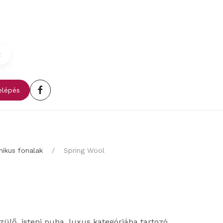
t
lépés
nikus fonalak
Spring Wool
ülő, isteni puha, luxus kategóriába tartozó,