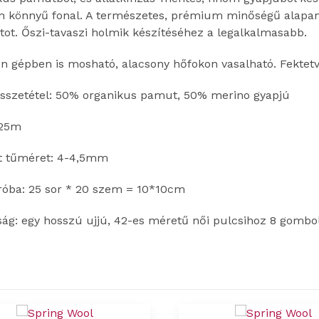
n könnyű fonal. A természetes, prémium minőségű alapanya
ot. Őszi-tavaszi holmik készítéséhez a legalkalmasabb.
n gépben is mosható, alacsony hőfokon vasalható. Fektetv
sszetétel: 50% organikus pamut, 50% merino gyapjú
125m
tt tűméret: 4-4,5mm
róba: 25 sor * 20 szem = 10*10cm
ság: egy hosszú ujjú, 42-es méretű női pulcsihoz 8 gombo