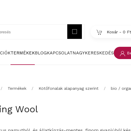
Kosár -
0 F
CIÓK
TERMÉKEK
BLOG
KAPCSOLAT
NAGYKERESKEDÉS
Be
Termékek
Kötőfonalak alapanyag szerint
bio / orga
ing Wool
us pamutból, és állatkínzás-mentes, finom gyapjúból kész