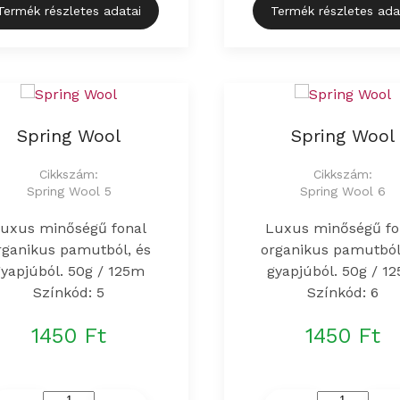
Termék részletes adatai
Termék részletes ada
Spring Wool
Spring Wool
Cikkszám:
Cikkszám:
Spring Wool 5
Spring Wool 6
uxus minőségű fonal
Luxus minőségű fo
rganikus pamutból, és
organikus pamutból
gyapjúból. 50g / 125m
gyapjúból. 50g / 1
Színkód: 5
Színkód: 6
1450 Ft
1450 Ft