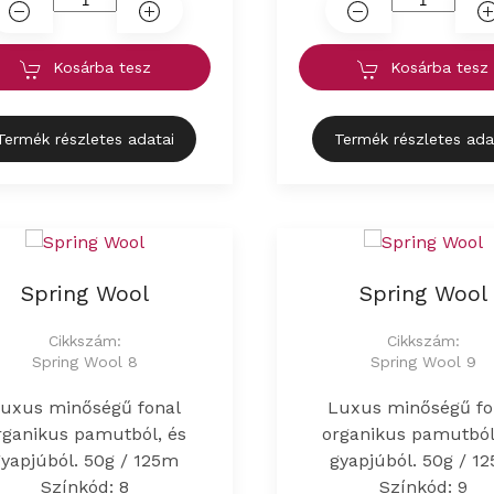
Kosárba tesz
Kosárba tesz
Termék részletes adatai
Termék részletes ada
Spring Wool
Spring Wool
Cikkszám:
Cikkszám:
Spring Wool 8
Spring Wool 9
uxus minőségű fonal
Luxus minőségű fo
rganikus pamutból, és
organikus pamutból
gyapjúból. 50g / 125m
gyapjúból. 50g / 1
Színkód: 8
Színkód: 9