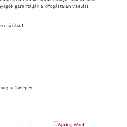
gok garantálják a kifogástalan viselési
e szárítsd!
lyag szükséges.