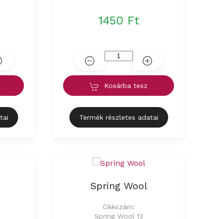
1450 Ft
Kosárba tesz
tai
Termék részletes adatai
Spring Wool
Cikkszám:
Spring Wool 13