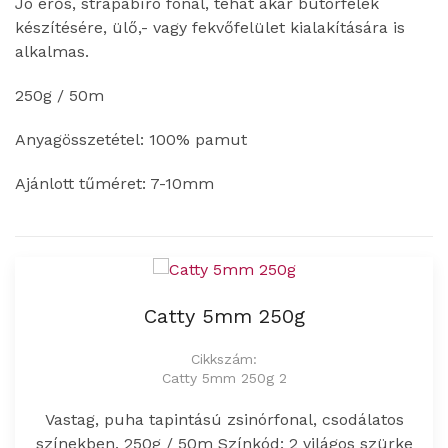
Jó erős, strapabíró fonal, tehát akár bútorfélék
készítésére, ülő,- vagy fekvőfelület kialakítására is
alkalmas.
250g / 50m
Anyagösszetétel: 100% pamut
Ajánlott tűméret: 7-10mm
Catty 5mm 250g
Cikkszám:
Catty 5mm 250g 2
Vastag, puha tapintású zsinórfonal, csodálatos
színekben. 250g / 50m Színkód: 2 világos szürke