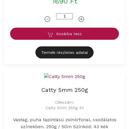
1690 Ft
Kosárba tesz
Termék részletes adatai
Catty 5mm 250g
Cikkszám:
Catty 5mm 250g 43
Vastag, puha tapintású zsinórfonal, csodálatos
színekben. 250g / 50m Színkód: 43 kék