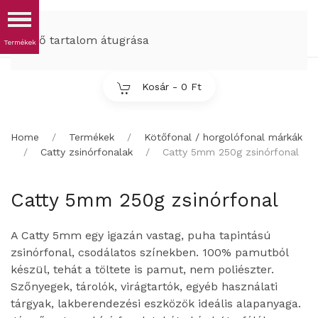
MENÜ
Fő tartalom átugrása
Kosár -
0 Ft
Home
Termékek
Kötőfonal / horgolófonal márkák
Catty zsinórfonalak
Catty 5mm 250g zsinórfonal
Catty 5mm 250g zsinórfonal
A Catty 5mm egy igazán vastag, puha tapintású
zsinórfonal, csodálatos színekben. 100% pamutból
készül, tehát a töltete is pamut, nem poliészter.
Szőnyegek, tárolók, virágtartók, egyéb használati
tárgyak, lakberendezési eszközök ideális alapanyaga.