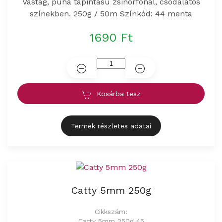
Vastag, puha tapintású zsinórfonal, csodálatos
színekben. 250g / 50m Színkód: 44 menta
1690 Ft
Kosárba tesz
Termék részletes adatai
Catty 5mm 250g
Cikkszám:
Catty 5mm 250g 45