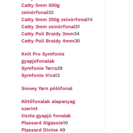
Catty 5mm 500g
zsinórfonal
33
Catty 5mm 250g zsinórfonal
14
Catty 3mm zsinórfonal
21
Catty Poli Braidy 2mm
34
Catty Poli Braidy 4mm
30
Knit Pro Symfonie
gyapjúfonalak
Symfonie Terra
29
Symfonie Viva
13
Snowy Yarn pólófonal
Kötőfonalak alapanyag
szerint
tiszta gyapjú fonalak
Plassard Algasoie
10
Plassard Divine 4
9