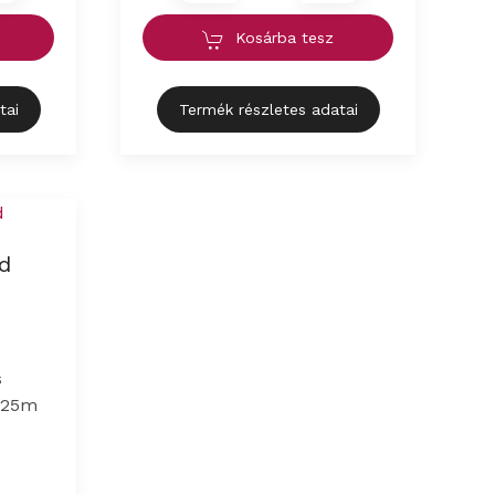
Kosárba tesz
tai
Termék részletes adatai
d
s
 625m