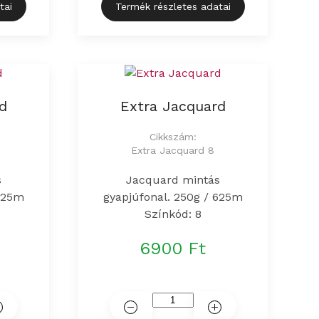
tai
Termék részletes adatai
d
Extra Jacquard
Cikkszám:
Extra Jacquard 8
s
Jacquard mintás
 625m
gyapjúfonal. 250g / 625m
Színkód: 8
6900 Ft