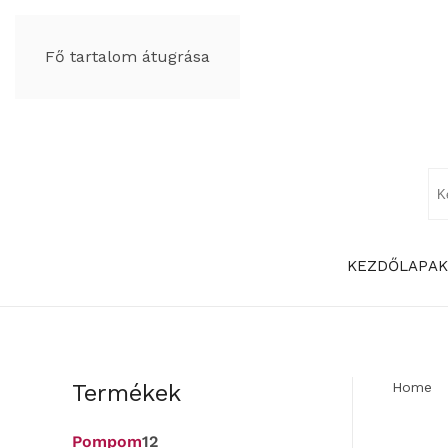
Fő tartalom átugrása
KEZDŐLAP
AK
Termékek
Home
Pompom
12