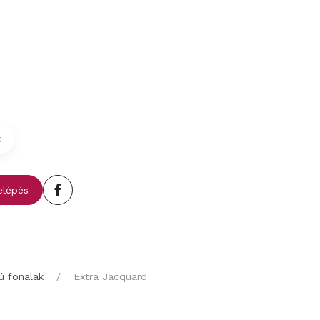
t
lépés
jú fonalak
Extra Jacquard