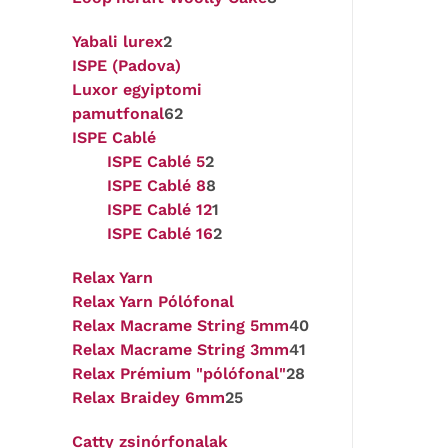
Yabali lurex
2
ISPE (Padova)
Luxor egyiptomi
pamutfonal
62
ISPE Cablé
ISPE Cablé 5
2
ISPE Cablé 8
8
ISPE Cablé 12
1
ISPE Cablé 16
2
Relax Yarn
Relax Yarn Pólófonal
Relax Macrame String 5mm
40
Relax Macrame String 3mm
41
Relax Prémium "pólófonal"
28
Relax Braidey 6mm
25
Catty zsinórfonalak