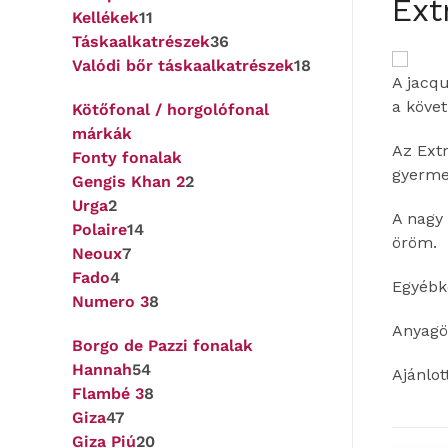
Ext
Kellékek
11
Táskaalkatrészek
36
Valódi bőr táskaalkatrészek
18
A jacqu
a követ
Kötőfonal / horgolófonal
márkák
Az Ext
Fonty fonalak
gyerme
Gengis Khan 2
2
Urga
2
A nagy
Polaire
14
öröm.
Neoux
7
Fado
4
Egyébk
Numero 3
8
Anyagös
Borgo de Pazzi fonalak
Hannah
54
Ajánlo
Flambé 3
8
Giza
47
Giza Piú
20