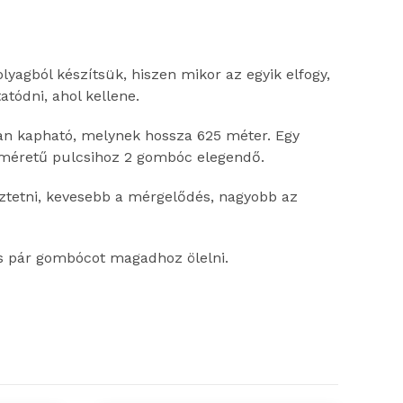
yagból készítsük, hiszen mikor az egyik elfogy,
tódni, ahol kellene.
n kapható, melynek hossza 625 méter. Egy
 méretű pulcsihoz 2 gombóc elegendő.
ztetni, kevesebb a mérgelődés, nagyobb az
s pár gombócot magadhoz ölelni.