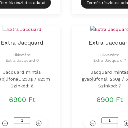
Termék részletes adatai
Termék részletes ada
Extra Jacquard
Extra Jacquar
Cikkszám:
Cikkszám:
Extra Jacquard 6
Extra Jacquard 7
Jacquard mintás
Jacquard mintá
apjúfonal. 250g / 625m
gyapjúfonal. 250g /
Színkód: 6
Színkód: 7
6900 Ft
6900 Ft