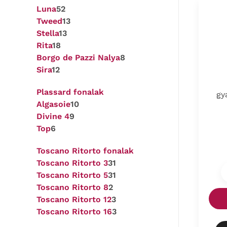
Luna
52
Tweed
13
Stella
13
Rita
18
Borgo de Pazzi Nalya
8
Sira
12
Plassard fonalak
gy
Algasoie
10
Divine 4
9
Top
6
Toscano Ritorto fonalak
Toscano Ritorto 3
31
Toscano Ritorto 5
31
Toscano Ritorto 8
2
Toscano Ritorto 12
3
Toscano Ritorto 16
3