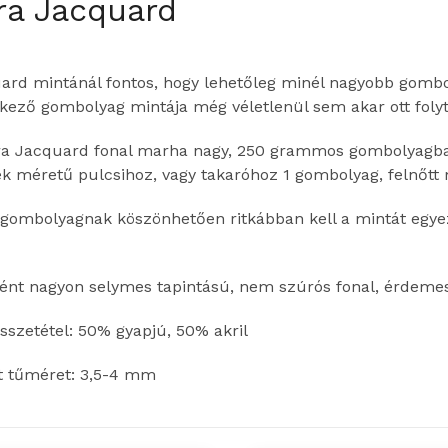
ra Jacquard
ard mintánál fontos, hogy lehetőleg minél nagyobb gombol
kező gombolyag mintája még véletlenül sem akar ott folyta
ra Jacquard fonal marha nagy, 250 grammos gombolyagba
k méretű pulcsihoz, vagy takaróhoz 1 gombolyag, felnőtt
 gombolyagnak köszönhetően ritkábban kell a mintát egye
ént nagyon selymes tapintású, nem szúrós fonal, érdeme
szetétel: 50% gyapjú, 50% akril
tt tűméret: 3,5-4 mm