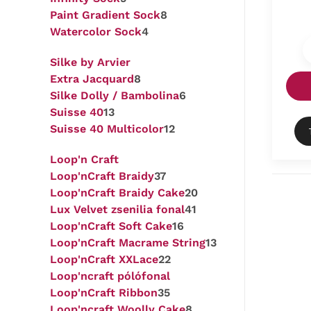
Paint Gradient Sock
8
Watercolor Sock
4
Silke by Arvier
Extra Jacquard
8
Silke Dolly / Bambolina
6
Suisse 40
13
Suisse 40 Multicolor
12
Loop'n Craft
Loop'nCraft Braidy
37
Loop'nCraft Braidy Cake
20
Lux Velvet zsenilia fonal
41
Loop'nCraft Soft Cake
16
Loop'nCraft Macrame String
13
Loop'nCraft XXLace
22
Loop'ncraft pólófonal
Loop'nCraft Ribbon
35
Loop'ncraft Woolly Cake
8