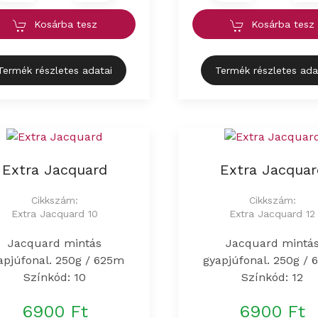
Kosárba tesz
Kosárba tesz
Termék részletes adatai
Termék részletes ada
Extra Jacquard
Extra Jacquar
Cikkszám:
Cikkszám:
Extra Jacquard 10
Extra Jacquard 12
Jacquard mintás
Jacquard mintá
apjúfonal. 250g / 625m
gyapjúfonal. 250g /
Színkód: 10
Színkód: 12
6900 Ft
6900 Ft