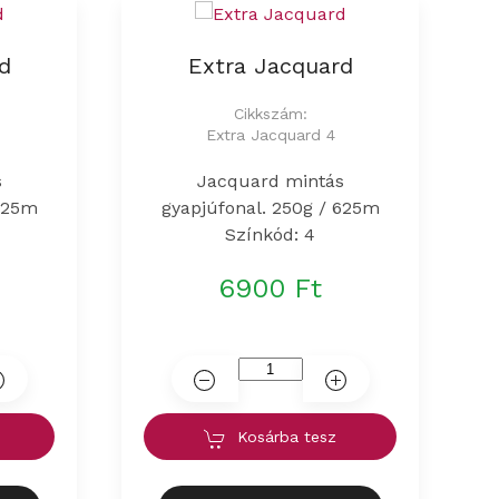
d
Extra Jacquard
Cikkszám:
Extra Jacquard 4
s
Jacquard mintás
 625m
gyapjúfonal. 250g / 625m
Színkód: 4
6900 Ft
Kosárba tesz