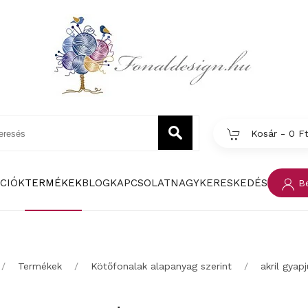
Kosár -
0 F
CIÓK
TERMÉKEK
BLOG
KAPCSOLAT
NAGYKERESKEDÉS
Be
Termékek
Kötőfonalak alapanyag szerint
akril gyap