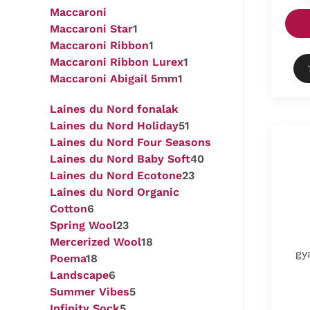
Maccaroni
Maccaroni Star
1
Maccaroni Ribbon
1
Maccaroni Ribbon Lurex
1
Maccaroni Abigail 5mm
1
Laines du Nord fonalak
Laines du Nord Holiday
51
Laines du Nord Four Seasons
Laines du Nord Baby Soft
40
Laines du Nord Ecotone
23
Laines du Nord Organic
Cotton
6
Spring Wool
23
Mercerized Wool
18
gy
Poema
18
Landscape
6
Summer Vibes
5
Infinity Sock
5