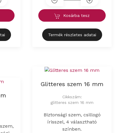
Kosárba tesz
tai
Termék részletes adatai
Glitteres szem 16 mm
mm
Cikkszám:
glitteres szem 16 mm
Biztonsági szem, csillogó
írisszel, 4 választható
iszem,
színben.