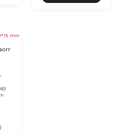
aorr
r
agy
mm