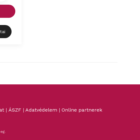
tai
at
|
ÁSZF
|
Adatvédelem
|
Online partnerek
eg.