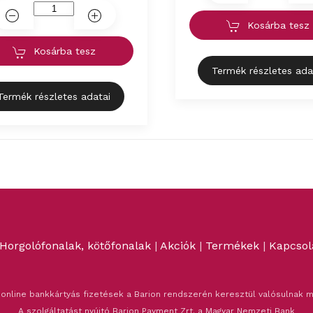
Kosárba tesz
Kosárba tesz
Termék részletes ada
Termék részletes adatai
Horgolófonalak, kötőfonalak
|
Akciók
|
Termékek
|
Kapcsol
 online bankkártyás fizetések a Barion rendszerén keresztül valósulnak m
A szolgáltatást nyújtó Barion Payment Zrt. a Magyar Nemzeti Bank