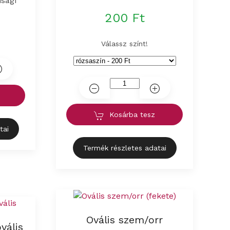
nsági
200 Ft
Válassz színt!
Kosárba tesz
tai
Termék részletes adatai
Ovális szem/orr
vális