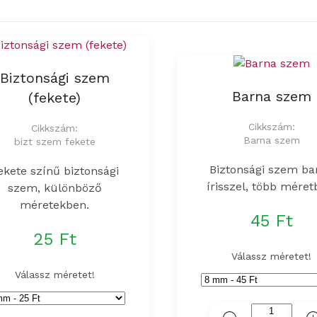
Biztonsági szem
Barna szem
(fekete)
Cikkszám:
Cikkszám:
Barna szem
bizt szem fekete
Biztonsági szem ba
ekete színű biztonsági
írisszel, több méret
szem, különböző
méretekben.
45 Ft
25 Ft
Válassz méretet!
Válassz méretet!