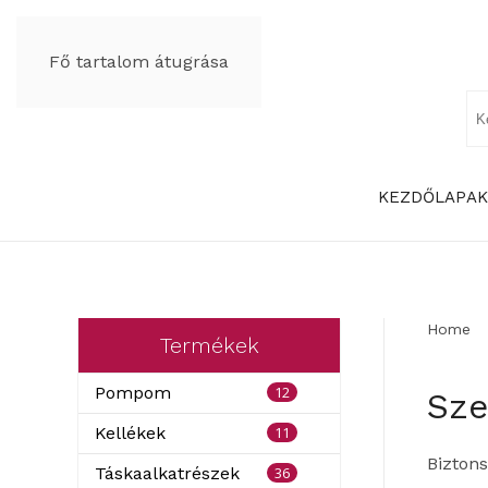
Fő tartalom átugrása
KEZDŐLAP
AK
Home
Termékek
12
Pompom
Sze
11
Kellékek
Bizton
36
Táskaalkatrészek