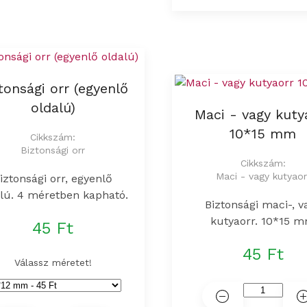
tonsági orr (egyenlő
oldalú)
Maci - vagy kuty
10*15 mm
Cikkszám:
Biztonsági orr
Cikkszám:
Maci - vagy kutyaor
iztonsági orr, egyenlő
lú. 4 méretben kapható.
Biztonsági maci-, v
kutyaorr. 10*15 
45 Ft
45 Ft
Válassz méretet!