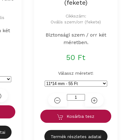
(fekete)
Cikkszám:
lis
Ovális szem/orr (fekete)
 két
Biztonsági szem / orr két
méretben.
50 Ft
Válassz méretet!
Kosárba tesz
tai
Termék részletes adatai