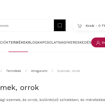
Kosár -
0 F
CIÓK
TERMÉKEK
BLOG
KAPCSOLAT
NAGYKERESKEDÉS
Be
Termékek
Amigurumi
Szemek, orrok
mek, orrok
sági szemek, és orrok, különböző színekben, és méretekbe