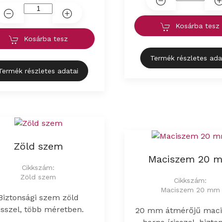
Kosárba tesz
Kosárba tesz
Termék részletes ada
Termék részletes adatai
Zöld szem
Maciszem 20 
Cikkszám:
Zöld szem
Cikkszám:
Maciszem 20 mm
Biztonsági szem zöld
risszel, több méretben.
20 mm átmérőjű mac