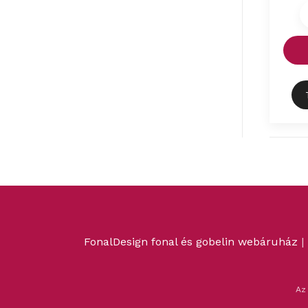
FonalDesign fonal és gobelin webáruház
|
Az