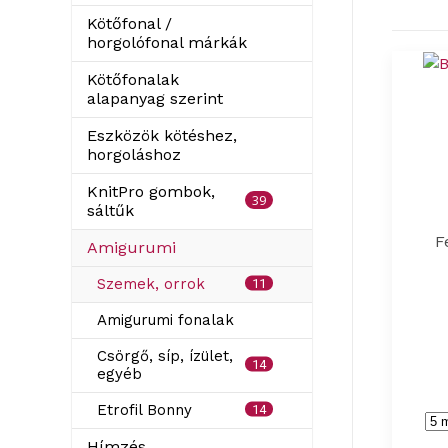
Kötőfonal /
horgolófonal márkák
Kötőfonalak
alapanyag szerint
Eszközök kötéshez,
horgoláshoz
KnitPro gombok,
39
sáltűk
F
Amigurumi
Szemek, orrok
11
Amigurumi fonalak
Csörgő, síp, ízület,
14
egyéb
Etrofil Bonny
14
Hímzés