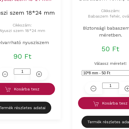
Cikkszám:
szi szem 18*24 mm
Babaszem fehér, ová
Cikkszám:
Biztonsági babaszem
Nyuszi szem 18*24 mm
méretben.
elvarrható nyusziszem
50 Ft
90 Ft
Válassz méretet!
Kosárba tesz
Kosárba tesz
Termék részletes adatai
Termék részletes ada