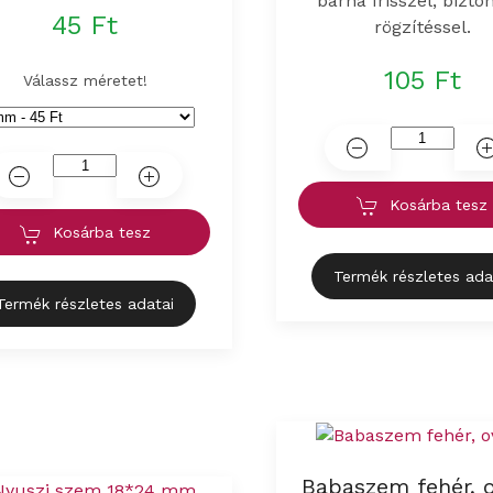
barna írisszel, bizto
45 Ft
rögzítéssel.
105 Ft
Válassz méretet!
Kosárba tesz
Kosárba tesz
Termék részletes ada
Termék részletes adatai
Babaszem fehér, o