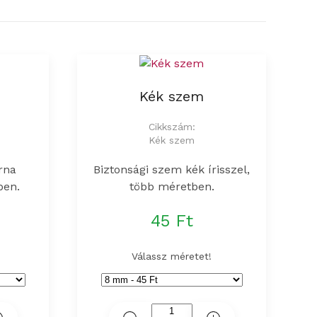
Kék szem
Cikkszám:
Kék szem
rna
Biztonsági szem kék írisszel,
ben.
több méretben.
45 Ft
Válassz méretet!