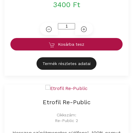
3400 Ft
Kosárba tesz
Termék részletes adatai
Etrofil Re-Public
Cikkszám:
Re-Public 2
Hosszan színátmenetes sütifonal, 100% pamut