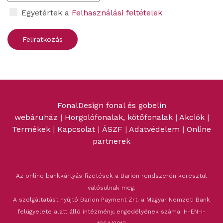
Egyetértek a
Felhasználási feltételek
FonalDesign fonal és gobelin
webáruház
|
Horgolófonalak, kötőfonalak
|
Akciók
|
Termékek
|
Kapcsolat
|
ÁSZF
|
Adatvédelem
|
Online
partnerek
Az online bankkártyás fizetések a Barion rendszerén keresztül
valósulnak meg.
A szolgáltatást nyújtó Barion Payment Zrt. a Magyar Nemzeti Bank
felügyelete alatt álló intézmény, engedélyének száma: H-EN-I-