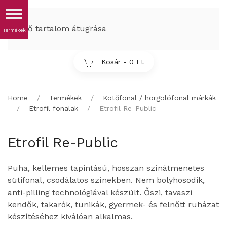
MENÜ
Fő tartalom átugrása
Kosár -
0 Ft
Home
Termékek
Kötőfonal / horgolófonal márkák
Etrofil fonalak
Etrofil Re-Public
Etrofil Re-Public
Puha, kellemes tapintású, hosszan színátmenetes
sütifonal, csodálatos színekben. Nem bolyhosodik,
anti-pilling technológiával készült. Őszi, tavaszi
kendők, takarók, tunikák, gyermek- és felnőtt ruházat
készítéséhez kiválóan alkalmas.