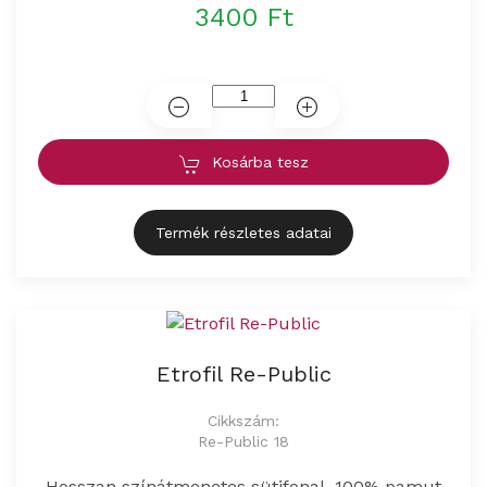
3400 Ft
Kosárba tesz
Termék részletes adatai
Etrofil Re-Public
Cikkszám:
Re-Public 18
Hosszan színátmenetes sütifonal, 100% pamut