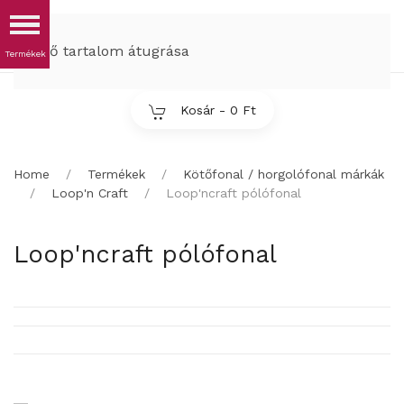
MENÜ
Fő tartalom átugrása
Kosár -
0 Ft
Home
Termékek
Kötőfonal / horgolófonal márkák
Loop'n Craft
Loop'ncraft pólófonal
Loop'ncraft pólófonal