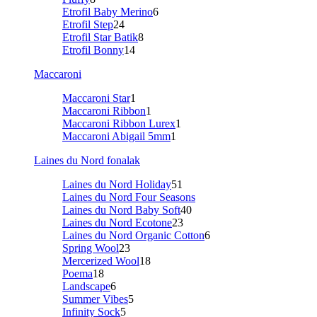
Etrofil Baby Merino
6
Etrofil Step
24
Etrofil Star Batik
8
Etrofil Bonny
14
Maccaroni
Maccaroni Star
1
Maccaroni Ribbon
1
Maccaroni Ribbon Lurex
1
Maccaroni Abigail 5mm
1
Laines du Nord fonalak
Laines du Nord Holiday
51
Laines du Nord Four Seasons
Laines du Nord Baby Soft
40
Laines du Nord Ecotone
23
Laines du Nord Organic Cotton
6
Spring Wool
23
Mercerized Wool
18
Poema
18
Landscape
6
Summer Vibes
5
Infinity Sock
5