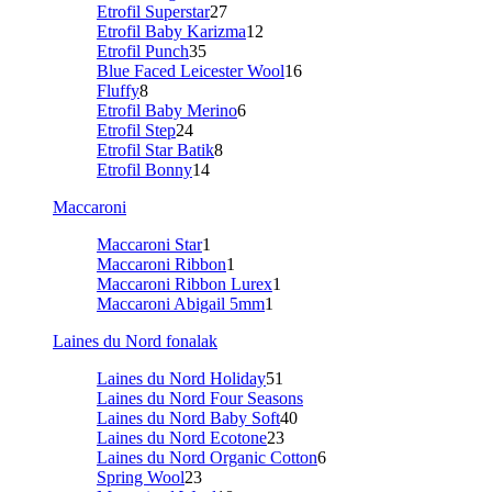
Etrofil Superstar
27
Etrofil Baby Karizma
12
Etrofil Punch
35
Blue Faced Leicester Wool
16
Fluffy
8
Etrofil Baby Merino
6
Etrofil Step
24
Etrofil Star Batik
8
Etrofil Bonny
14
Maccaroni
Maccaroni Star
1
Maccaroni Ribbon
1
Maccaroni Ribbon Lurex
1
Maccaroni Abigail 5mm
1
Laines du Nord fonalak
Laines du Nord Holiday
51
Laines du Nord Four Seasons
Laines du Nord Baby Soft
40
Laines du Nord Ecotone
23
Laines du Nord Organic Cotton
6
Spring Wool
23