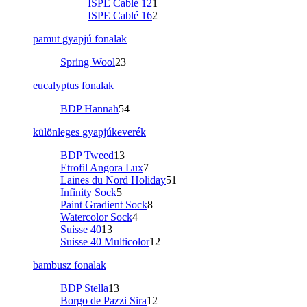
ISPE Cablé 12
1
ISPE Cablé 16
2
pamut gyapjú fonalak
Spring Wool
23
eucalyptus fonalak
BDP Hannah
54
különleges gyapjúkeverék
BDP Tweed
13
Etrofil Angora Lux
7
Laines du Nord Holiday
51
Infinity Sock
5
Paint Gradient Sock
8
Watercolor Sock
4
Suisse 40
13
Suisse 40 Multicolor
12
bambusz fonalak
BDP Stella
13
Borgo de Pazzi Sira
12