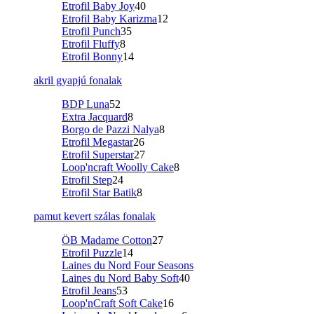
Etrofil Baby Joy
40
Etrofil Baby Karizma
12
Etrofil Punch
35
Etrofil Fluffy
8
Etrofil Bonny
14
akril gyapjú fonalak
BDP Luna
52
Extra Jacquard
8
Borgo de Pazzi Nalya
8
Etrofil Megastar
26
Etrofil Superstar
27
Loop'ncraft Woolly Cake
8
Etrofil Step
24
Etrofil Star Batik
8
pamut kevert szálas fonalak
ÖB Madame Cotton
27
Etrofil Puzzle
14
Laines du Nord Four Seasons
Laines du Nord Baby Soft
40
Etrofil Jeans
53
Loop'nCraft Soft Cake
16