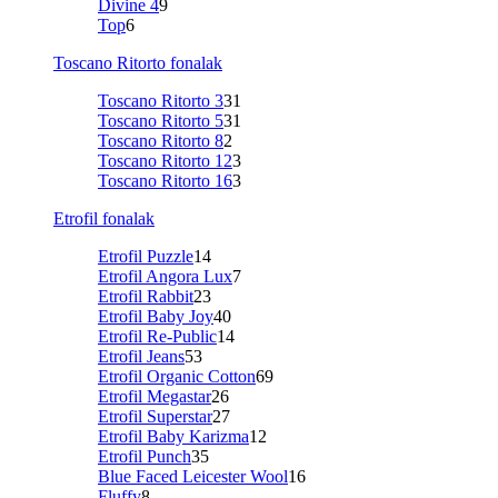
Divine 4
9
Top
6
Toscano Ritorto fonalak
Toscano Ritorto 3
31
Toscano Ritorto 5
31
Toscano Ritorto 8
2
Toscano Ritorto 12
3
Toscano Ritorto 16
3
Etrofil fonalak
Etrofil Puzzle
14
Etrofil Angora Lux
7
Etrofil Rabbit
23
Etrofil Baby Joy
40
Etrofil Re-Public
14
Etrofil Jeans
53
Etrofil Organic Cotton
69
Etrofil Megastar
26
Etrofil Superstar
27
Etrofil Baby Karizma
12
Etrofil Punch
35
Blue Faced Leicester Wool
16
Fluffy
8