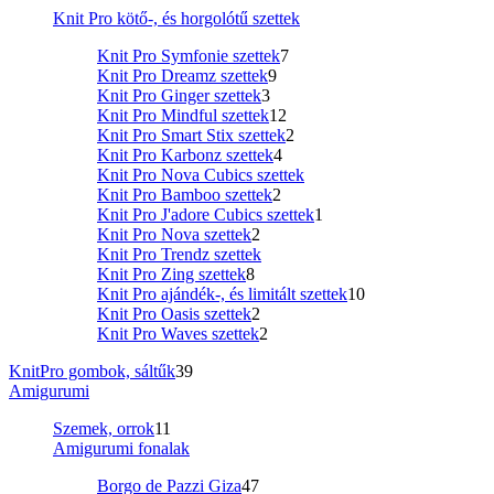
Knit Pro kötő-, és horgolótű szettek
Knit Pro Symfonie szettek
7
Knit Pro Dreamz szettek
9
Knit Pro Ginger szettek
3
Knit Pro Mindful szettek
12
Knit Pro Smart Stix szettek
2
Knit Pro Karbonz szettek
4
Knit Pro Nova Cubics szettek
Knit Pro Bamboo szettek
2
Knit Pro J'adore Cubics szettek
1
Knit Pro Nova szettek
2
Knit Pro Trendz szettek
Knit Pro Zing szettek
8
Knit Pro ajándék-, és limitált szettek
10
Knit Pro Oasis szettek
2
Knit Pro Waves szettek
2
KnitPro gombok, sáltűk
39
Amigurumi
Szemek, orrok
11
Amigurumi fonalak
Borgo de Pazzi Giza
47