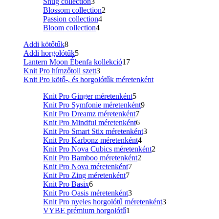
Snug collection
3
Blossom collection
2
Passion collection
4
Bloom collection
4
Addi kötőtűk
8
Addi horgolótűk
5
Lantern Moon Ébenfa kollekció
17
Knit Pro hímzőtoll szett
3
Knit Pro kötő-, és horgolótűk méretenként
Knit Pro Ginger méretenként
5
Knit Pro Symfonie méretenként
9
Knit Pro Dreamz méretenként
7
Knit Pro Mindful méretenként
6
Knit Pro Smart Stix méretenként
3
Knit Pro Karbonz méretenként
4
Knit Pro Nova Cubics méretenként
2
Knit Pro Bamboo méretenként
2
Knit Pro Nova méretenként
7
Knit Pro Zing méretenként
7
Knit Pro Basix
6
Knit Pro Oasis méretenként
3
Knit Pro nyeles horgolótű méretenként
3
VYBE prémium horgolótű
1