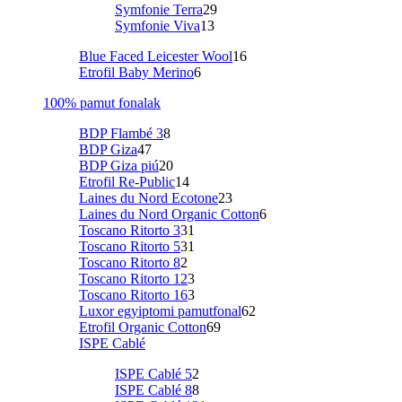
Symfonie Terra
29
Symfonie Viva
13
Blue Faced Leicester Wool
16
Etrofil Baby Merino
6
100% pamut fonalak
BDP Flambé 3
8
BDP Giza
47
BDP Giza piú
20
Etrofil Re-Public
14
Laines du Nord Ecotone
23
Laines du Nord Organic Cotton
6
Toscano Ritorto 3
31
Toscano Ritorto 5
31
Toscano Ritorto 8
2
Toscano Ritorto 12
3
Toscano Ritorto 16
3
Luxor egyiptomi pamutfonal
62
Etrofil Organic Cotton
69
ISPE Cablé
ISPE Cablé 5
2
ISPE Cablé 8
8