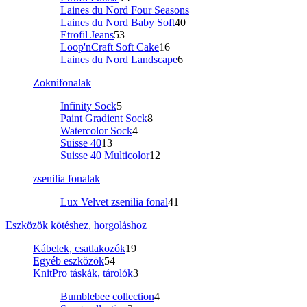
Laines du Nord Four Seasons
Laines du Nord Baby Soft
40
Etrofil Jeans
53
Loop'nCraft Soft Cake
16
Laines du Nord Landscape
6
Zoknifonalak
Infinity Sock
5
Paint Gradient Sock
8
Watercolor Sock
4
Suisse 40
13
Suisse 40 Multicolor
12
zsenilia fonalak
Lux Velvet zsenilia fonal
41
Eszközök kötéshez, horgoláshoz
Kábelek, csatlakozók
19
Egyéb eszközök
54
KnitPro táskák, tárolók
3
Bumblebee collection
4