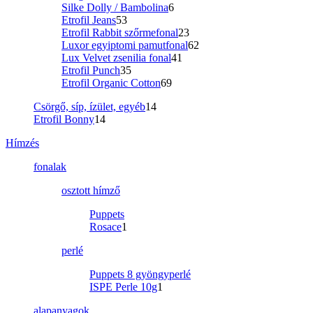
Silke Dolly / Bambolina
6
Etrofil Jeans
53
Etrofil Rabbit szőrmefonal
23
Luxor egyiptomi pamutfonal
62
Lux Velvet zsenilia fonal
41
Etrofil Punch
35
Etrofil Organic Cotton
69
Csörgő, síp, ízület, egyéb
14
Etrofil Bonny
14
Hímzés
fonalak
osztott hímző
Puppets
Rosace
1
perlé
Puppets 8 gyöngyperlé
ISPE Perle 10g
1
alapanyagok