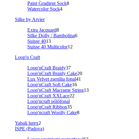
Paint Gradient Sock
8
Watercolor Sock
4
Silke by Arvier
Extra Jacquard
8
Silke Dolly / Bambolina
6
Suisse 40
13
Suisse 40 Multicolor
12
Loop'n Craft
Loop'nCraft Braidy
37
Loop'nCraft Braidy Cake
20
Lux Velvet zsenilia fonal
41
Loop'nCraft Soft Cake
16
Loop'nCraft Macrame String
13
Loop'nCraft XXLace
22
Loop'ncraft pólófonal
Loop'nCraft Ribbon
35
Loop'ncraft Woolly Cake
8
Yabali lurex
2
ISPE (Padova)