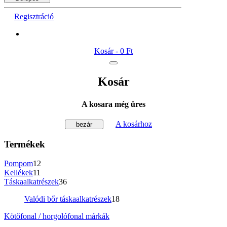
Regisztráció
Kosár -
0 Ft
Kosár
A kosara még üres
A kosárhoz
bezár
Termékek
Pompom
12
Kellékek
11
Táskaalkatrészek
36
Valódi bőr táskaalkatrészek
18
Kötőfonal / horgolófonal márkák