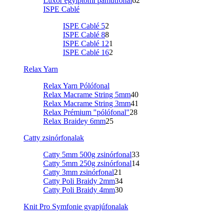
Luxor egyiptomi pamutfonal
62
ISPE Cablé
ISPE Cablé 5
2
ISPE Cablé 8
8
ISPE Cablé 12
1
ISPE Cablé 16
2
Relax Yarn
Relax Yarn Pólófonal
Relax Macrame String 5mm
40
Relax Macrame String 3mm
41
Relax Prémium "pólófonal"
28
Relax Braidey 6mm
25
Catty zsinórfonalak
Catty 5mm 500g zsinórfonal
33
Catty 5mm 250g zsinórfonal
14
Catty 3mm zsinórfonal
21
Catty Poli Braidy 2mm
34
Catty Poli Braidy 4mm
30
Knit Pro Symfonie gyapjúfonalak