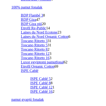
100% pamut fonalak
BDP Flambé 3
8
BDP Giza
47
BDP Giza piú
20
Etrofil Re-Public
14
Laines du Nord Ecotone
23
Laines du Nord Organic Cotton
6
Toscano Ritorto 3
31
Toscano Ritorto 5
31
Toscano Ritorto 8
2
Toscano Ritorto 12
3
Toscano Ritorto 16
3
Luxor egyiptomi pamutfonal
62
Etrofil Organic Cotton
69
ISPE Cablé
ISPE Cablé 5
2
ISPE Cablé 8
8
ISPE Cablé 12
1
ISPE Cablé 16
2
pamut gyapjú fonalak