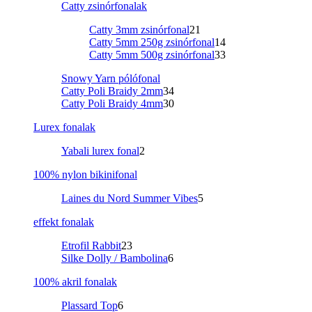
Catty zsinórfonalak
Catty 3mm zsinórfonal
21
Catty 5mm 250g zsinórfonal
14
Catty 5mm 500g zsinórfonal
33
Snowy Yarn pólófonal
Catty Poli Braidy 2mm
34
Catty Poli Braidy 4mm
30
Lurex fonalak
Yabali lurex fonal
2
100% nylon bikinifonal
Laines du Nord Summer Vibes
5
effekt fonalak
Etrofil Rabbit
23
Silke Dolly / Bambolina
6
100% akril fonalak
Plassard Top
6