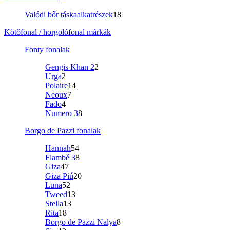
Valódi bőr táskaalkatrészek
18
Kötőfonal / horgolófonal márkák
Fonty fonalak
Gengis Khan 2
2
Urga
2
Polaire
14
Neoux
7
Fado
4
Numero 3
8
Borgo de Pazzi fonalak
Hannah
54
Flambé 3
8
Giza
47
Giza Piú
20
Luna
52
Tweed
13
Stella
13
Rita
18
Borgo de Pazzi Nalya
8