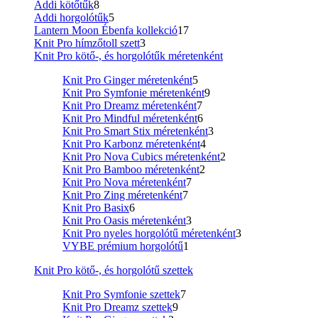
Addi kötőtűk
8
Addi horgolótűk
5
Lantern Moon Ébenfa kollekció
17
Knit Pro hímzőtoll szett
3
Knit Pro kötő-, és horgolótűk méretenként
Knit Pro Ginger méretenként
5
Knit Pro Symfonie méretenként
9
Knit Pro Dreamz méretenként
7
Knit Pro Mindful méretenként
6
Knit Pro Smart Stix méretenként
3
Knit Pro Karbonz méretenként
4
Knit Pro Nova Cubics méretenként
2
Knit Pro Bamboo méretenként
2
Knit Pro Nova méretenként
7
Knit Pro Zing méretenként
7
Knit Pro Basix
6
Knit Pro Oasis méretenként
3
Knit Pro nyeles horgolótű méretenként
3
VYBE prémium horgolótű
1
Knit Pro kötő-, és horgolótű szettek
Knit Pro Symfonie szettek
7
Knit Pro Dreamz szettek
9