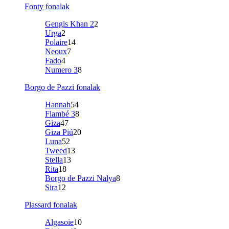
Fonty fonalak
Gengis Khan 2
2
Urga
2
Polaire
14
Neoux
7
Fado
4
Numero 3
8
Borgo de Pazzi fonalak
Hannah
54
Flambé 3
8
Giza
47
Giza Piú
20
Luna
52
Tweed
13
Stella
13
Rita
18
Borgo de Pazzi Nalya
8
Sira
12
Plassard fonalak
Algasoie
10