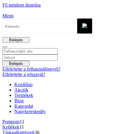
Fő tartalom átugrása
Menü
Belépés
Belépés
Elfelejtette a felhasználónevét?
Elfelejtette a jelszavát?
Kezdőlap
Akciók
Termékek
Blog
Kapcsolat
Nagykereskedés
Pompom
12
Kellékek
11
Táskaalkatrészek
36