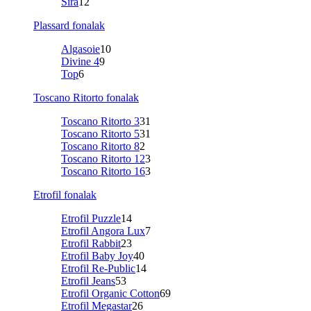
Sira
12
Plassard fonalak
Algasoie
10
Divine 4
9
Top
6
Toscano Ritorto fonalak
Toscano Ritorto 3
31
Toscano Ritorto 5
31
Toscano Ritorto 8
2
Toscano Ritorto 12
3
Toscano Ritorto 16
3
Etrofil fonalak
Etrofil Puzzle
14
Etrofil Angora Lux
7
Etrofil Rabbit
23
Etrofil Baby Joy
40
Etrofil Re-Public
14
Etrofil Jeans
53
Etrofil Organic Cotton
69
Etrofil Megastar
26