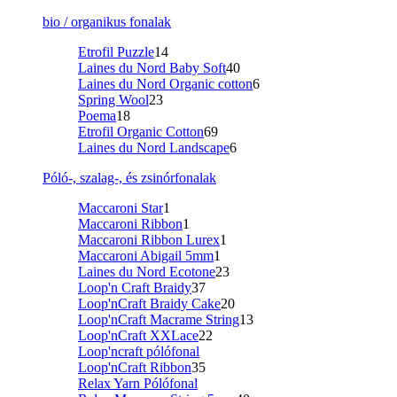
bio / organikus fonalak
Etrofil Puzzle
14
Laines du Nord Baby Soft
40
Laines du Nord Organic cotton
6
Spring Wool
23
Poema
18
Etrofil Organic Cotton
69
Laines du Nord Landscape
6
Póló-, szalag-, és zsinórfonalak
Maccaroni Star
1
Maccaroni Ribbon
1
Maccaroni Ribbon Lurex
1
Maccaroni Abigail 5mm
1
Laines du Nord Ecotone
23
Loop'n Craft Braidy
37
Loop'nCraft Braidy Cake
20
Loop'nCraft Macrame String
13
Loop'nCraft XXLace
22
Loop'ncraft pólófonal
Loop'nCraft Ribbon
35
Relax Yarn Pólófonal