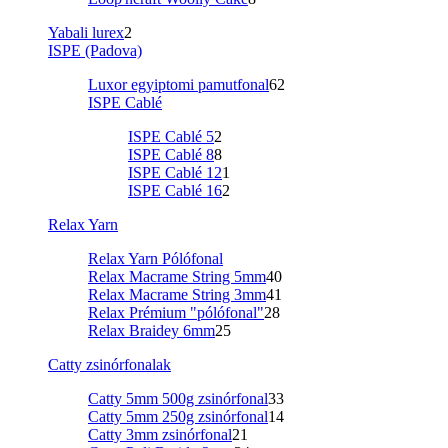
Yabali lurex
2
ISPE (Padova)
Luxor egyiptomi pamutfonal
62
ISPE Cablé
ISPE Cablé 5
2
ISPE Cablé 8
8
ISPE Cablé 12
1
ISPE Cablé 16
2
Relax Yarn
Relax Yarn Pólófonal
Relax Macrame String 5mm
40
Relax Macrame String 3mm
41
Relax Prémium "pólófonal"
28
Relax Braidey 6mm
25
Catty zsinórfonalak
Catty 5mm 500g zsinórfonal
33
Catty 5mm 250g zsinórfonal
14
Catty 3mm zsinórfonal
21