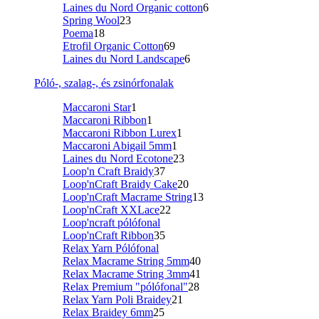
Laines du Nord Organic cotton
6
Spring Wool
23
Poema
18
Etrofil Organic Cotton
69
Laines du Nord Landscape
6
Póló-, szalag-, és zsinórfonalak
Maccaroni Star
1
Maccaroni Ribbon
1
Maccaroni Ribbon Lurex
1
Maccaroni Abigail 5mm
1
Laines du Nord Ecotone
23
Loop'n Craft Braidy
37
Loop'nCraft Braidy Cake
20
Loop'nCraft Macrame String
13
Loop'nCraft XXLace
22
Loop'ncraft pólófonal
Loop'nCraft Ribbon
35
Relax Yarn Pólófonal
Relax Macrame String 5mm
40
Relax Macrame String 3mm
41
Relax Premium "pólófonal"
28
Relax Yarn Poli Braidey
21
Relax Braidey 6mm
25