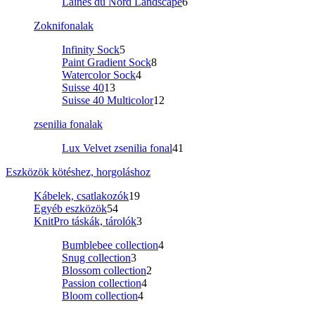
Laines du Nord Landscape
6
Zoknifonalak
Infinity Sock
5
Paint Gradient Sock
8
Watercolor Sock
4
Suisse 40
13
Suisse 40 Multicolor
12
zsenilia fonalak
Lux Velvet zsenilia fonal
41
Eszközök kötéshez, horgoláshoz
Kábelek, csatlakozók
19
Egyéb eszközök
54
KnitPro táskák, tárolók
3
Bumblebee collection
4
Snug collection
3
Blossom collection
2
Passion collection
4
Bloom collection
4