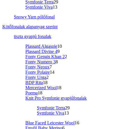
Symfonie Terra
29
Symfonie Viva
13
Snowy Yarn pólófonal
Kötőfonalak alapanyag szerint
tiszta gyapjú fonalak
Plassard Algasoie
10
Plassard Divine 4
9
Fonty Gengis Khan 2
2
Fonty Numero 3
8
Fonty Neoux
7
Fonty Polaire
14
Fonty Urga
2
BDP Rita
18
Mercerized Wool
18
Poema
18
Knit Pro Symfonie gyapjúfonalak
Symfonie Terra
29
Symfonie Viva
13
Blue Faced Leicester Wool
16
Etrofil Baby Merino
6