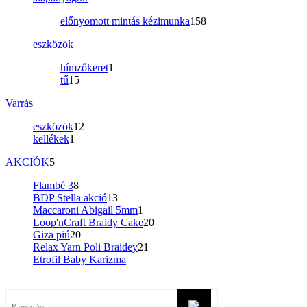
előnyomott mintás kézimunka
158
eszközök
hímzőkeret
1
tű
15
Varrás
eszközök
12
kellékek
1
AKCIÓK
5
Flambé 3
8
BDP Stella akció
13
Maccaroni Abigail 5mm
1
Loop'nCraft Braidy Cake
20
Giza piú
20
Relax Yarn Poli Braidey
21
Etrofil Baby Karizma