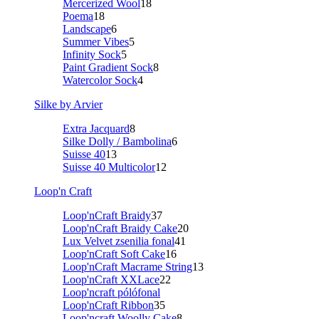
Mercerized Wool
18
Poema
18
Landscape
6
Summer Vibes
5
Infinity Sock
5
Paint Gradient Sock
8
Watercolor Sock
4
Silke by Arvier
Extra Jacquard
8
Silke Dolly / Bambolina
6
Suisse 40
13
Suisse 40 Multicolor
12
Loop'n Craft
Loop'nCraft Braidy
37
Loop'nCraft Braidy Cake
20
Lux Velvet zsenilia fonal
41
Loop'nCraft Soft Cake
16
Loop'nCraft Macrame String
13
Loop'nCraft XXLace
22
Loop'ncraft pólófonal
Loop'nCraft Ribbon
35
Loop'ncraft Woolly Cake
8