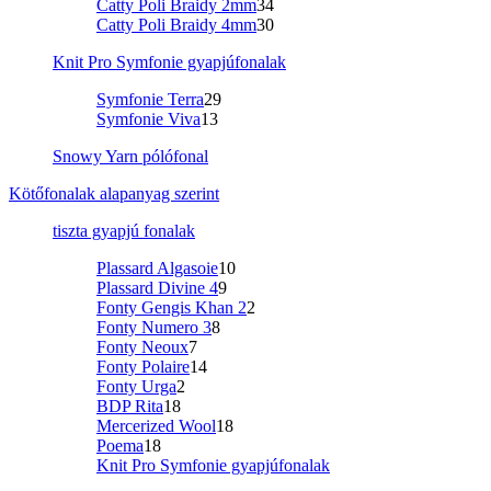
Catty Poli Braidy 2mm
34
Catty Poli Braidy 4mm
30
Knit Pro Symfonie gyapjúfonalak
Symfonie Terra
29
Symfonie Viva
13
Snowy Yarn pólófonal
Kötőfonalak alapanyag szerint
tiszta gyapjú fonalak
Plassard Algasoie
10
Plassard Divine 4
9
Fonty Gengis Khan 2
2
Fonty Numero 3
8
Fonty Neoux
7
Fonty Polaire
14
Fonty Urga
2
BDP Rita
18
Mercerized Wool
18
Poema
18
Knit Pro Symfonie gyapjúfonalak