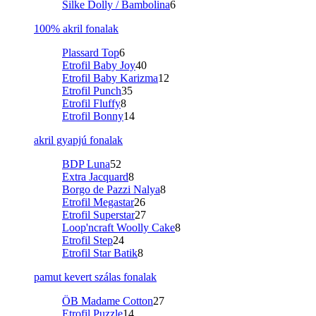
Silke Dolly / Bambolina
6
100% akril fonalak
Plassard Top
6
Etrofil Baby Joy
40
Etrofil Baby Karizma
12
Etrofil Punch
35
Etrofil Fluffy
8
Etrofil Bonny
14
akril gyapjú fonalak
BDP Luna
52
Extra Jacquard
8
Borgo de Pazzi Nalya
8
Etrofil Megastar
26
Etrofil Superstar
27
Loop'ncraft Woolly Cake
8
Etrofil Step
24
Etrofil Star Batik
8
pamut kevert szálas fonalak
ÖB Madame Cotton
27
Etrofil Puzzle
14