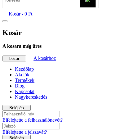
Kosár -
0 Ft
Kosár
A kosara még üres
A kosárhoz
bezár
Kezdőlap
Akciók
Termékek
Blog
Kapcsolat
Nagykereskedés
Belépés
Elfelejtette a felhasználónevét?
Elfelejtette a jelszavát?
Belépés