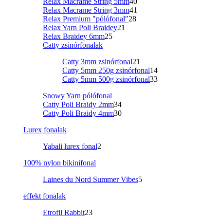
Relax Macrame String 5mm
40
Relax Macrame String 3mm
41
Relax Premium "pólófonal"
28
Relax Yarn Poli Braidey
21
Relax Braidey 6mm
25
Catty zsinórfonalak
Catty 3mm zsinórfonal
21
Catty 5mm 250g zsinórfonal
14
Catty 5mm 500g zsinórfonal
33
Snowy Yarn pólófonal
Catty Poli Braidy 2mm
34
Catty Poli Braidy 4mm
30
Lurex fonalak
Yabali lurex fonal
2
100% nylon bikinifonal
Laines du Nord Summer Vibes
5
effekt fonalak
Etrofil Rabbit
23