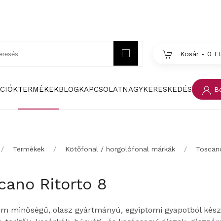
Kosár -
0 F
CIÓK
TERMÉKEK
BLOG
KAPCSOLAT
NAGYKERESKEDÉS
Be
Termékek
Kötőfonal / horgolófonal márkák
Toscano
cano Ritorto 8
m minőségű, olasz gyártmányú, egyiptomi gyapotból készü