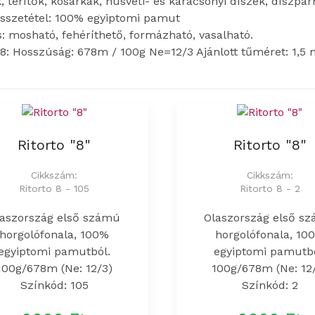
, terítők, kosárkák, húsvéti- és karácsonyi díszek, díszpá
sszetétel: 100% egyiptomi pamut
: mosható, fehéríthető, formázható, vasalható.
 8: Hosszúság: 678m / 100g Ne=12/3 Ajánlott tűméret: 1,5
Ritorto "8"
Ritorto "8"
Cikkszám:
Cikkszám:
Ritorto 8 - 105
Ritorto 8 - 2
laszország első számú
Olaszország első s
horgolófonala, 100%
horgolófonala, 10
egyiptomi pamutból.
egyiptomi pamutbó
100g/678m (Ne: 12/3)
100g/678m (Ne: 12
Színkód: 105
Színkód: 2