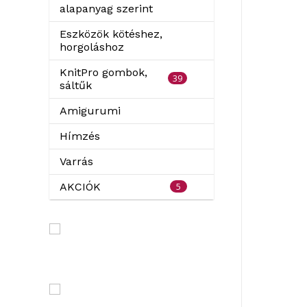
alapanyag szerint
Eszközök kötéshez,
horgoláshoz
KnitPro gombok,
39
sáltűk
Amigurumi
Hímzés
Varrás
5
AKCIÓK