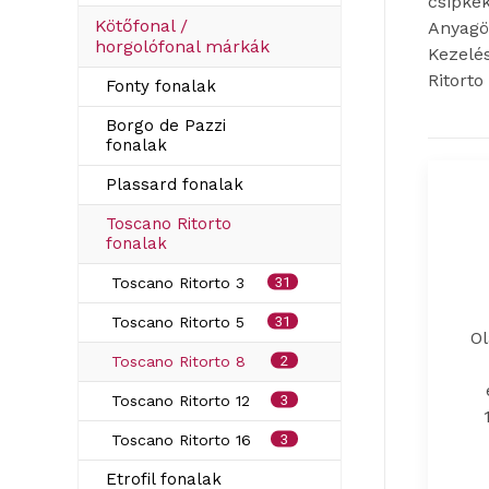
csipkék
Kötőfonal /
Anyagö
horgolófonal márkák
Kezelés
Ritorto
Fonty fonalak
Borgo de Pazzi
fonalak
Plassard fonalak
Toscano Ritorto
fonalak
31
Toscano Ritorto 3
31
Toscano Ritorto 5
O
2
Toscano Ritorto 8
3
Toscano Ritorto 12
3
Toscano Ritorto 16
Etrofil fonalak