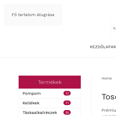
Fő tartalom átugrása
KEZDŐLAP
AK
Home
Termékek
12
Pompom
Tos
11
Kellékek
Prémiu
36
Táskaalkatrészek