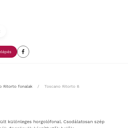
t
lépés
 Ritorto fonalak
Toscano Ritorto 8
lt különleges horgolófonal. Csodálatosan szép