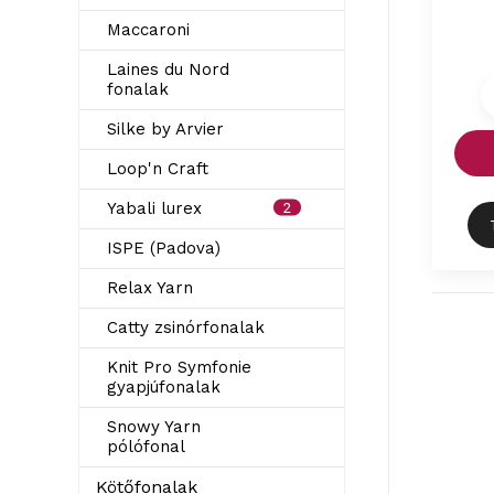
Maccaroni
Laines du Nord
fonalak
Silke by Arvier
Loop'n Craft
Yabali lurex
2
ISPE (Padova)
Relax Yarn
Catty zsinórfonalak
Knit Pro Symfonie
gyapjúfonalak
Snowy Yarn
pólófonal
Kötőfonalak