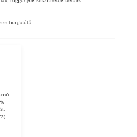
rnák, függönyök készíthetők belőle.
 mm horgolótű
zámú
0%
l.
/3)