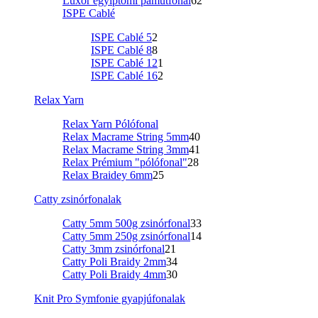
Luxor egyiptomi pamutfonal
62
ISPE Cablé
ISPE Cablé 5
2
ISPE Cablé 8
8
ISPE Cablé 12
1
ISPE Cablé 16
2
Relax Yarn
Relax Yarn Pólófonal
Relax Macrame String 5mm
40
Relax Macrame String 3mm
41
Relax Prémium "pólófonal"
28
Relax Braidey 6mm
25
Catty zsinórfonalak
Catty 5mm 500g zsinórfonal
33
Catty 5mm 250g zsinórfonal
14
Catty 3mm zsinórfonal
21
Catty Poli Braidy 2mm
34
Catty Poli Braidy 4mm
30
Knit Pro Symfonie gyapjúfonalak