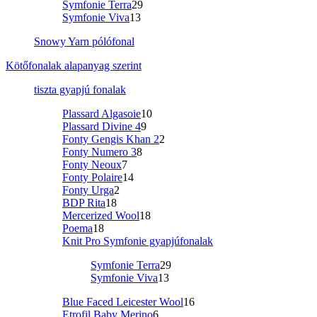
Symfonie Terra
29
Symfonie Viva
13
Snowy Yarn pólófonal
Kötőfonalak alapanyag szerint
tiszta gyapjú fonalak
Plassard Algasoie
10
Plassard Divine 4
9
Fonty Gengis Khan 2
2
Fonty Numero 3
8
Fonty Neoux
7
Fonty Polaire
14
Fonty Urga
2
BDP Rita
18
Mercerized Wool
18
Poema
18
Knit Pro Symfonie gyapjúfonalak
Symfonie Terra
29
Symfonie Viva
13
Blue Faced Leicester Wool
16
Etrofil Baby Merino
6