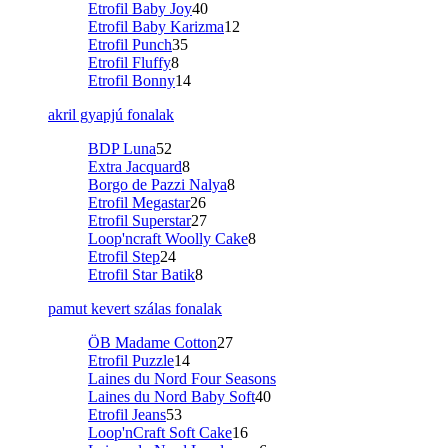
Etrofil Baby Joy
40
Etrofil Baby Karizma
12
Etrofil Punch
35
Etrofil Fluffy
8
Etrofil Bonny
14
akril gyapjú fonalak
BDP Luna
52
Extra Jacquard
8
Borgo de Pazzi Nalya
8
Etrofil Megastar
26
Etrofil Superstar
27
Loop'ncraft Woolly Cake
8
Etrofil Step
24
Etrofil Star Batik
8
pamut kevert szálas fonalak
ÖB Madame Cotton
27
Etrofil Puzzle
14
Laines du Nord Four Seasons
Laines du Nord Baby Soft
40
Etrofil Jeans
53
Loop'nCraft Soft Cake
16