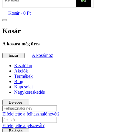
Kosár -
0 Ft
Kosár
A kosara még üres
A kosárhoz
bezár
Kezdőlap
Akciók
Termékek
Blog
Kapcsolat
Nagykereskedés
Belépés
Elfelejtette a felhasználónevét?
Elfelejtette a jelszavát?
Belépés