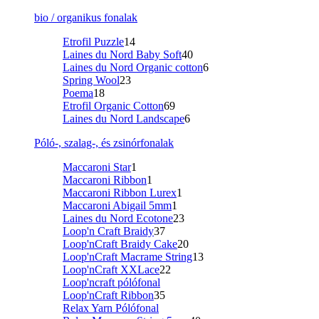
bio / organikus fonalak
Etrofil Puzzle
14
Laines du Nord Baby Soft
40
Laines du Nord Organic cotton
6
Spring Wool
23
Poema
18
Etrofil Organic Cotton
69
Laines du Nord Landscape
6
Póló-, szalag-, és zsinórfonalak
Maccaroni Star
1
Maccaroni Ribbon
1
Maccaroni Ribbon Lurex
1
Maccaroni Abigail 5mm
1
Laines du Nord Ecotone
23
Loop'n Craft Braidy
37
Loop'nCraft Braidy Cake
20
Loop'nCraft Macrame String
13
Loop'nCraft XXLace
22
Loop'ncraft pólófonal
Loop'nCraft Ribbon
35
Relax Yarn Pólófonal