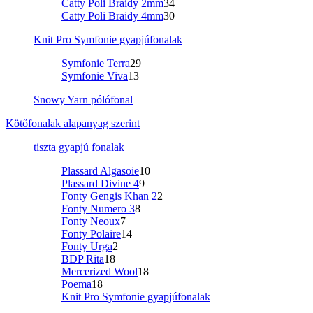
Catty Poli Braidy 2mm
34
Catty Poli Braidy 4mm
30
Knit Pro Symfonie gyapjúfonalak
Symfonie Terra
29
Symfonie Viva
13
Snowy Yarn pólófonal
Kötőfonalak alapanyag szerint
tiszta gyapjú fonalak
Plassard Algasoie
10
Plassard Divine 4
9
Fonty Gengis Khan 2
2
Fonty Numero 3
8
Fonty Neoux
7
Fonty Polaire
14
Fonty Urga
2
BDP Rita
18
Mercerized Wool
18
Poema
18
Knit Pro Symfonie gyapjúfonalak