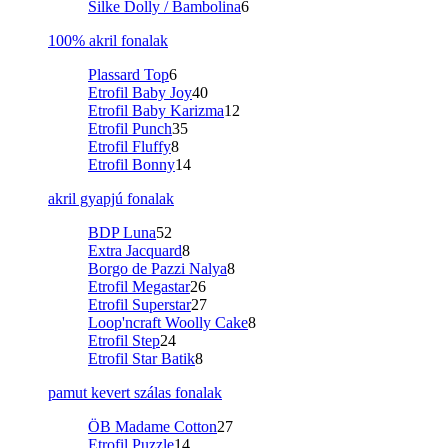
Silke Dolly / Bambolina
6
100% akril fonalak
Plassard Top
6
Etrofil Baby Joy
40
Etrofil Baby Karizma
12
Etrofil Punch
35
Etrofil Fluffy
8
Etrofil Bonny
14
akril gyapjú fonalak
BDP Luna
52
Extra Jacquard
8
Borgo de Pazzi Nalya
8
Etrofil Megastar
26
Etrofil Superstar
27
Loop'ncraft Woolly Cake
8
Etrofil Step
24
Etrofil Star Batik
8
pamut kevert szálas fonalak
ÖB Madame Cotton
27
Etrofil Puzzle
14