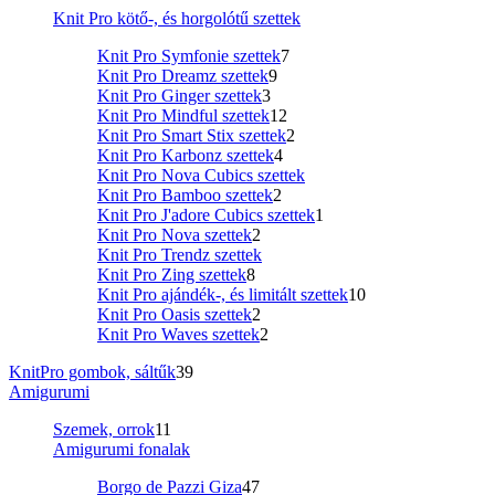
Knit Pro kötő-, és horgolótű szettek
Knit Pro Symfonie szettek
7
Knit Pro Dreamz szettek
9
Knit Pro Ginger szettek
3
Knit Pro Mindful szettek
12
Knit Pro Smart Stix szettek
2
Knit Pro Karbonz szettek
4
Knit Pro Nova Cubics szettek
Knit Pro Bamboo szettek
2
Knit Pro J'adore Cubics szettek
1
Knit Pro Nova szettek
2
Knit Pro Trendz szettek
Knit Pro Zing szettek
8
Knit Pro ajándék-, és limitált szettek
10
Knit Pro Oasis szettek
2
Knit Pro Waves szettek
2
KnitPro gombok, sáltűk
39
Amigurumi
Szemek, orrok
11
Amigurumi fonalak
Borgo de Pazzi Giza
47