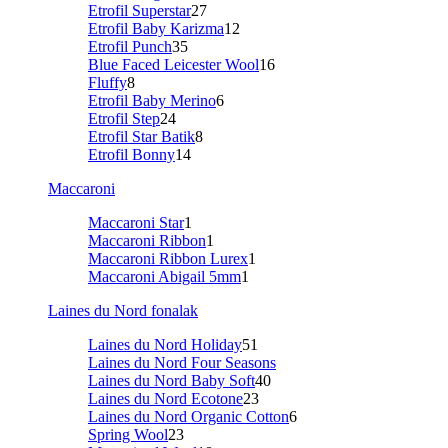
Etrofil Superstar
27
Etrofil Baby Karizma
12
Etrofil Punch
35
Blue Faced Leicester Wool
16
Fluffy
8
Etrofil Baby Merino
6
Etrofil Step
24
Etrofil Star Batik
8
Etrofil Bonny
14
Maccaroni
Maccaroni Star
1
Maccaroni Ribbon
1
Maccaroni Ribbon Lurex
1
Maccaroni Abigail 5mm
1
Laines du Nord fonalak
Laines du Nord Holiday
51
Laines du Nord Four Seasons
Laines du Nord Baby Soft
40
Laines du Nord Ecotone
23
Laines du Nord Organic Cotton
6
Spring Wool
23