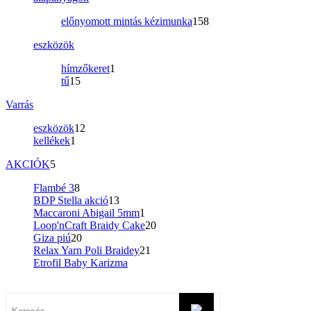
előnyomott mintás kézimunka
158
eszközök
hímzőkeret
1
tű
15
Varrás
eszközök
12
kellékek
1
AKCIÓK
5
Flambé 3
8
BDP Stella akció
13
Maccaroni Abigail 5mm
1
Loop'nCraft Braidy Cake
20
Giza piú
20
Relax Yarn Poli Braidey
21
Etrofil Baby Karizma