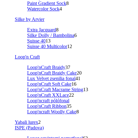
Paint Gradient Sock
8
Watercolor Sock
4
Silke by Arvier
Extra Jacquard
8
Silke Dolly / Bambolina
6
Suisse 40
13
Suisse 40 Multicolor
12
Loop'n Craft
Loop'nCraft Braidy
37
Loop'nCraft Braidy Cake
20
Lux Velvet zsenilia fonal
41
Loop'nCraft Soft Cake
16
Loop'nCraft Macrame String
13
Loop'nCraft XXLace
22
Loop'ncraft pólófonal
Loop'nCraft Ribbon
35
Loop'ncraft Woolly Cake
8
Yabali lurex
2
ISPE (Padova)