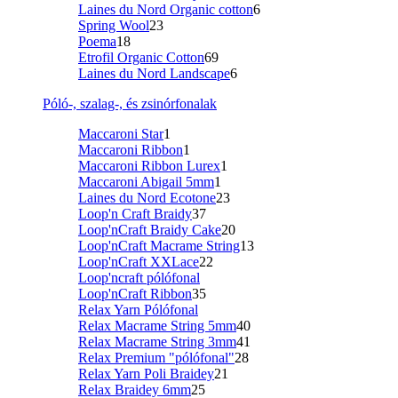
Laines du Nord Organic cotton
6
Spring Wool
23
Poema
18
Etrofil Organic Cotton
69
Laines du Nord Landscape
6
Póló-, szalag-, és zsinórfonalak
Maccaroni Star
1
Maccaroni Ribbon
1
Maccaroni Ribbon Lurex
1
Maccaroni Abigail 5mm
1
Laines du Nord Ecotone
23
Loop'n Craft Braidy
37
Loop'nCraft Braidy Cake
20
Loop'nCraft Macrame String
13
Loop'nCraft XXLace
22
Loop'ncraft pólófonal
Loop'nCraft Ribbon
35
Relax Yarn Pólófonal
Relax Macrame String 5mm
40
Relax Macrame String 3mm
41
Relax Premium "pólófonal"
28
Relax Yarn Poli Braidey
21
Relax Braidey 6mm
25