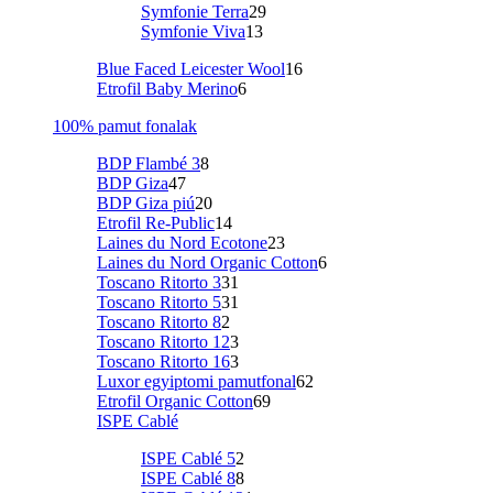
Symfonie Terra
29
Symfonie Viva
13
Blue Faced Leicester Wool
16
Etrofil Baby Merino
6
100% pamut fonalak
BDP Flambé 3
8
BDP Giza
47
BDP Giza piú
20
Etrofil Re-Public
14
Laines du Nord Ecotone
23
Laines du Nord Organic Cotton
6
Toscano Ritorto 3
31
Toscano Ritorto 5
31
Toscano Ritorto 8
2
Toscano Ritorto 12
3
Toscano Ritorto 16
3
Luxor egyiptomi pamutfonal
62
Etrofil Organic Cotton
69
ISPE Cablé
ISPE Cablé 5
2
ISPE Cablé 8
8