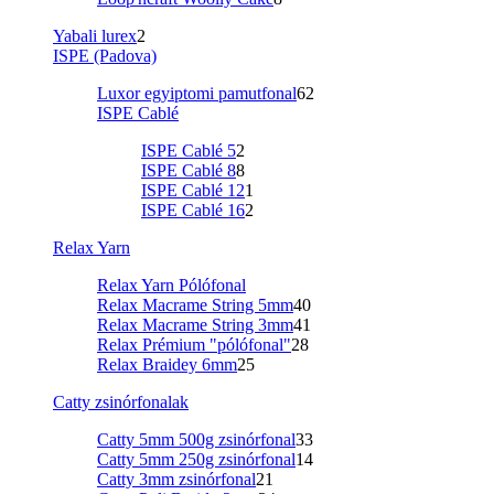
Yabali lurex
2
ISPE (Padova)
Luxor egyiptomi pamutfonal
62
ISPE Cablé
ISPE Cablé 5
2
ISPE Cablé 8
8
ISPE Cablé 12
1
ISPE Cablé 16
2
Relax Yarn
Relax Yarn Pólófonal
Relax Macrame String 5mm
40
Relax Macrame String 3mm
41
Relax Prémium "pólófonal"
28
Relax Braidey 6mm
25
Catty zsinórfonalak
Catty 5mm 500g zsinórfonal
33
Catty 5mm 250g zsinórfonal
14
Catty 3mm zsinórfonal
21