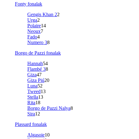
Fonty fonalak
Gengis Khan 2
2
Urga
2
Polaire
14
Neoux
7
Fado
4
Numero 3
8
Borgo de Pazzi fonalak
Hannah
54
Flambé 3
8
Giza
47
Giza Piú
20
Luna
52
Tweed
13
Stella
13
Rita
18
Borgo de Pazzi Nalya
8
Sira
12
Plassard fonalak
Algasoie
10