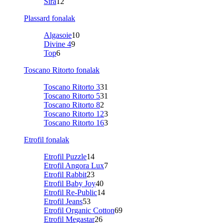
Sira
12
Plassard fonalak
Algasoie
10
Divine 4
9
Top
6
Toscano Ritorto fonalak
Toscano Ritorto 3
31
Toscano Ritorto 5
31
Toscano Ritorto 8
2
Toscano Ritorto 12
3
Toscano Ritorto 16
3
Etrofil fonalak
Etrofil Puzzle
14
Etrofil Angora Lux
7
Etrofil Rabbit
23
Etrofil Baby Joy
40
Etrofil Re-Public
14
Etrofil Jeans
53
Etrofil Organic Cotton
69
Etrofil Megastar
26