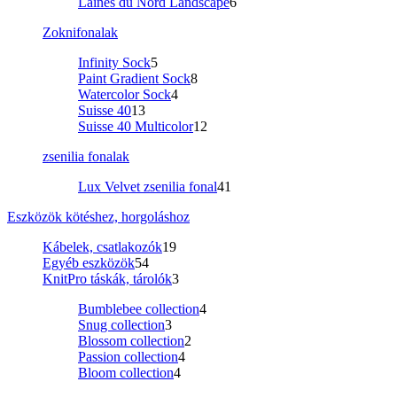
Laines du Nord Landscape
6
Zoknifonalak
Infinity Sock
5
Paint Gradient Sock
8
Watercolor Sock
4
Suisse 40
13
Suisse 40 Multicolor
12
zsenilia fonalak
Lux Velvet zsenilia fonal
41
Eszközök kötéshez, horgoláshoz
Kábelek, csatlakozók
19
Egyéb eszközök
54
KnitPro táskák, tárolók
3
Bumblebee collection
4
Snug collection
3
Blossom collection
2
Passion collection
4
Bloom collection
4