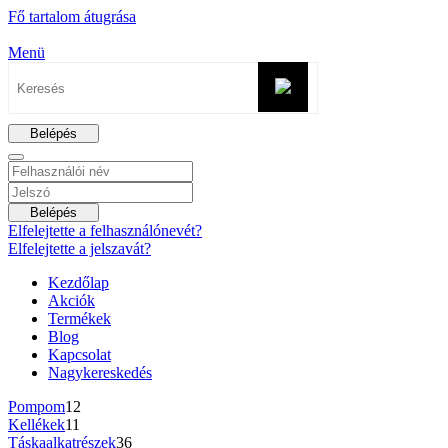
Fő tartalom átugrása
Menü
Belépés
Belépés
Elfelejtette a felhasználónevét?
Elfelejtette a jelszavát?
Kezdőlap
Akciók
Termékek
Blog
Kapcsolat
Nagykereskedés
Pompom
12
Kellékek
11
Táskaalkatrészek
36