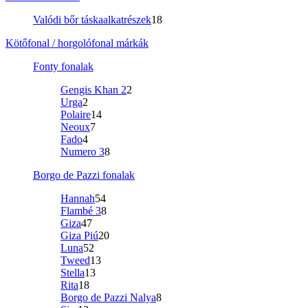
Valódi bőr táskaalkatrészek
18
Kötőfonal / horgolófonal márkák
Fonty fonalak
Gengis Khan 2
2
Urga
2
Polaire
14
Neoux
7
Fado
4
Numero 3
8
Borgo de Pazzi fonalak
Hannah
54
Flambé 3
8
Giza
47
Giza Piú
20
Luna
52
Tweed
13
Stella
13
Rita
18
Borgo de Pazzi Nalya
8