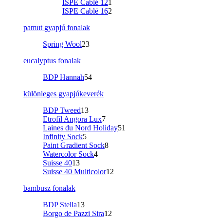
ISPE Cablé 12
1
ISPE Cablé 16
2
pamut gyapjú fonalak
Spring Wool
23
eucalyptus fonalak
BDP Hannah
54
különleges gyapjúkeverék
BDP Tweed
13
Etrofil Angora Lux
7
Laines du Nord Holiday
51
Infinity Sock
5
Paint Gradient Sock
8
Watercolor Sock
4
Suisse 40
13
Suisse 40 Multicolor
12
bambusz fonalak
BDP Stella
13
Borgo de Pazzi Sira
12