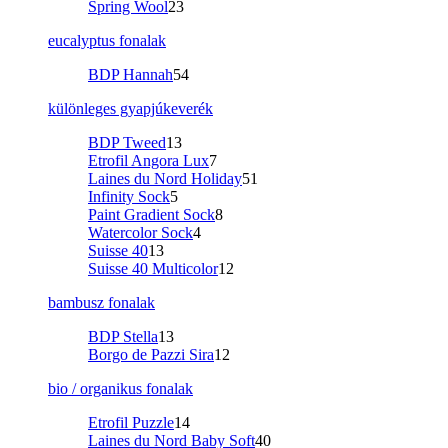
Spring Wool
23
eucalyptus fonalak
BDP Hannah
54
különleges gyapjúkeverék
BDP Tweed
13
Etrofil Angora Lux
7
Laines du Nord Holiday
51
Infinity Sock
5
Paint Gradient Sock
8
Watercolor Sock
4
Suisse 40
13
Suisse 40 Multicolor
12
bambusz fonalak
BDP Stella
13
Borgo de Pazzi Sira
12
bio / organikus fonalak
Etrofil Puzzle
14
Laines du Nord Baby Soft
40