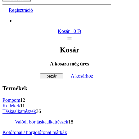
Regisztráció
Kosár -
0 Ft
Kosár
A kosara még üres
A kosárhoz
bezár
Termékek
Pompom
12
Kellékek
11
Táskaalkatrészek
36
Valódi bőr táskaalkatrészek
18
Kötőfonal / horgolófonal márkák