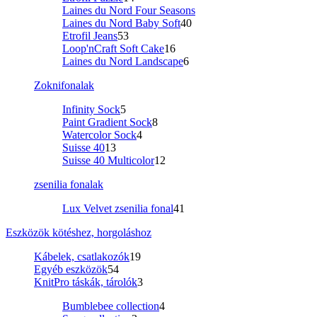
Laines du Nord Four Seasons
Laines du Nord Baby Soft
40
Etrofil Jeans
53
Loop'nCraft Soft Cake
16
Laines du Nord Landscape
6
Zoknifonalak
Infinity Sock
5
Paint Gradient Sock
8
Watercolor Sock
4
Suisse 40
13
Suisse 40 Multicolor
12
zsenilia fonalak
Lux Velvet zsenilia fonal
41
Eszközök kötéshez, horgoláshoz
Kábelek, csatlakozók
19
Egyéb eszközök
54
KnitPro táskák, tárolók
3
Bumblebee collection
4