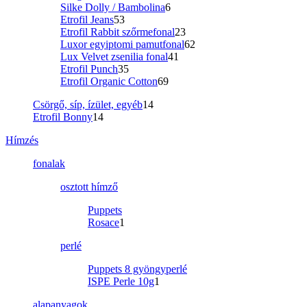
Silke Dolly / Bambolina
6
Etrofil Jeans
53
Etrofil Rabbit szőrmefonal
23
Luxor egyiptomi pamutfonal
62
Lux Velvet zsenilia fonal
41
Etrofil Punch
35
Etrofil Organic Cotton
69
Csörgő, síp, ízület, egyéb
14
Etrofil Bonny
14
Hímzés
fonalak
osztott hímző
Puppets
Rosace
1
perlé
Puppets 8 gyöngyperlé
ISPE Perle 10g
1
alapanyagok