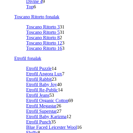
Divine 4
9
Top
6
Toscano Ritorto fonalak
Toscano Ritorto 3
31
Toscano Ritorto 5
31
Toscano Ritorto 8
2
Toscano Ritorto 12
3
Toscano Ritorto 16
3
Etrofil fonalak
Etrofil Puzzle
14
Etrofil Angora Lux
7
Etrofil Rabbit
23
Etrofil Baby Joy
40
Etrofil Re-Public
14
Etrofil Jeans
53
Etrofil Organic Cotton
69
Etrofil Megastar
26
Etrofil Superstar
27
Etrofil Baby Karizma
12
Etrofil Punch
35
Blue Faced Leicester Wool
16
Fluffy
8