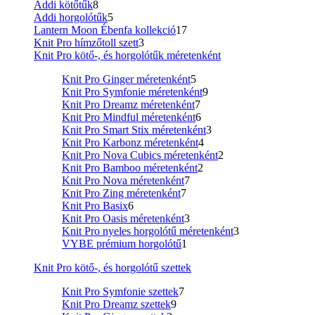
Addi kötőtűk
8
Addi horgolótűk
5
Lantern Moon Ébenfa kollekció
17
Knit Pro hímzőtoll szett
3
Knit Pro kötő-, és horgolótűk méretenként
Knit Pro Ginger méretenként
5
Knit Pro Symfonie méretenként
9
Knit Pro Dreamz méretenként
7
Knit Pro Mindful méretenként
6
Knit Pro Smart Stix méretenként
3
Knit Pro Karbonz méretenként
4
Knit Pro Nova Cubics méretenként
2
Knit Pro Bamboo méretenként
2
Knit Pro Nova méretenként
7
Knit Pro Zing méretenként
7
Knit Pro Basix
6
Knit Pro Oasis méretenként
3
Knit Pro nyeles horgolótű méretenként
3
VYBE prémium horgolótű
1
Knit Pro kötő-, és horgolótű szettek
Knit Pro Symfonie szettek
7
Knit Pro Dreamz szettek
9