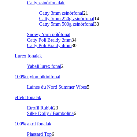
Catty zsinórfonalak
Catty 3mm zsinórfonal
21
Catty 5mm 250g zsinórfonal
14
Catty 5mm 500g zsinórfonal
33
Snowy Yarn pólófonal
Catty Poli Braidy 2mm
34
Catty Poli Braidy 4mm
30
Lurex fonalak
Yabali lurex fonal
2
100% nylon bikinifonal
Laines du Nord Summer Vibes
5
effekt fonalak
Etrofil Rabbit
23
Silke Dolly / Bambolina
6
100% akril fonalak
Plassard Top
6