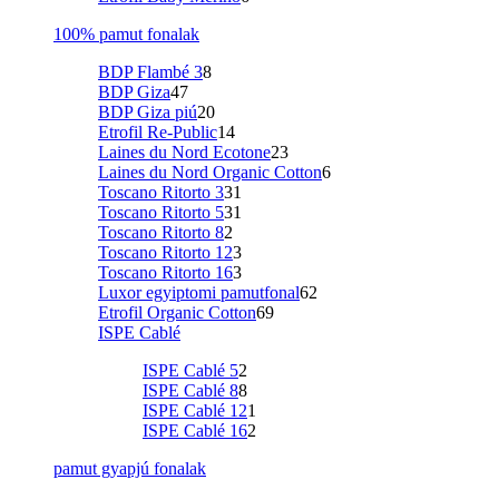
100% pamut fonalak
BDP Flambé 3
8
BDP Giza
47
BDP Giza piú
20
Etrofil Re-Public
14
Laines du Nord Ecotone
23
Laines du Nord Organic Cotton
6
Toscano Ritorto 3
31
Toscano Ritorto 5
31
Toscano Ritorto 8
2
Toscano Ritorto 12
3
Toscano Ritorto 16
3
Luxor egyiptomi pamutfonal
62
Etrofil Organic Cotton
69
ISPE Cablé
ISPE Cablé 5
2
ISPE Cablé 8
8
ISPE Cablé 12
1
ISPE Cablé 16
2
pamut gyapjú fonalak