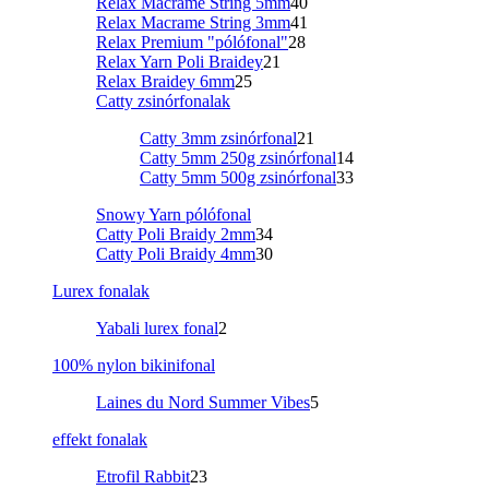
Relax Macrame String 5mm
40
Relax Macrame String 3mm
41
Relax Premium "pólófonal"
28
Relax Yarn Poli Braidey
21
Relax Braidey 6mm
25
Catty zsinórfonalak
Catty 3mm zsinórfonal
21
Catty 5mm 250g zsinórfonal
14
Catty 5mm 500g zsinórfonal
33
Snowy Yarn pólófonal
Catty Poli Braidy 2mm
34
Catty Poli Braidy 4mm
30
Lurex fonalak
Yabali lurex fonal
2
100% nylon bikinifonal
Laines du Nord Summer Vibes
5
effekt fonalak
Etrofil Rabbit
23