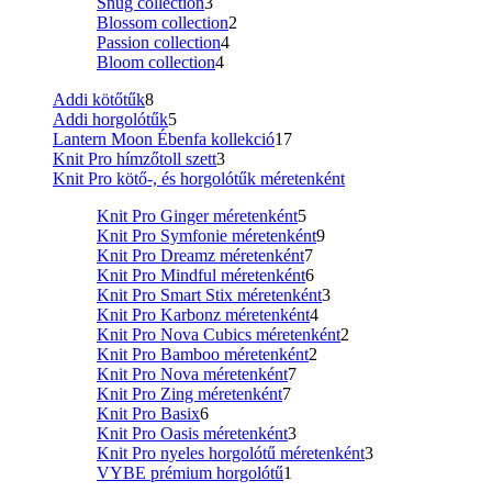
Snug collection
3
Blossom collection
2
Passion collection
4
Bloom collection
4
Addi kötőtűk
8
Addi horgolótűk
5
Lantern Moon Ébenfa kollekció
17
Knit Pro hímzőtoll szett
3
Knit Pro kötő-, és horgolótűk méretenként
Knit Pro Ginger méretenként
5
Knit Pro Symfonie méretenként
9
Knit Pro Dreamz méretenként
7
Knit Pro Mindful méretenként
6
Knit Pro Smart Stix méretenként
3
Knit Pro Karbonz méretenként
4
Knit Pro Nova Cubics méretenként
2
Knit Pro Bamboo méretenként
2
Knit Pro Nova méretenként
7
Knit Pro Zing méretenként
7
Knit Pro Basix
6
Knit Pro Oasis méretenként
3
Knit Pro nyeles horgolótű méretenként
3
VYBE prémium horgolótű
1