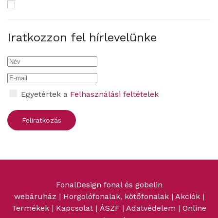
Iratkozzon fel hírlevelünke
Egyetértek a
Felhasználási feltételek
FonalDesign fonal és gobelin
webáruház
|
Horgolófonalak, kötőfonalak
|
Akciók
|
Termékek
|
Kapcsolat
|
ÁSZF
|
Adatvédelem
|
Online