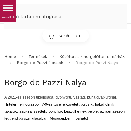
MENÜ
Fő tartalom átugrása
Kosár -
0 Ft
Home
Termékek
Kötőfonal / horgolófonal márkák
Borgo de Pazzi fonalak
Borgo de Pazzi Nalya
Borgo de Pazzi Nalya
A 2021-es szezon újdonsága, gyönyörű, vastag, puha gyapjúfonal.
Hirtelen felindulásból, 7-9-es tűvel elkövetett pulcsik, babaholmik, 
takarók, sapi-sál szettek, ponchók készülhetnek belőle, az idei szezon 
legtrendibb színvilágában. Mosógépben mosható!