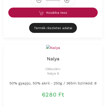
Kosárba tesz
Termék részletes adatai
Nalya
Cikkszám:
Nalya 8
50% gyapjú, 50% akril - 250g / 365m Színkód: 8
6280 Ft