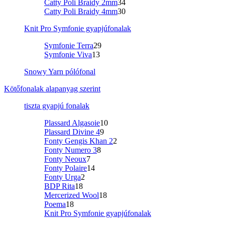
Catty Poli Braidy 2mm
34
Catty Poli Braidy 4mm
30
Knit Pro Symfonie gyapjúfonalak
Symfonie Terra
29
Symfonie Viva
13
Snowy Yarn pólófonal
Kötőfonalak alapanyag szerint
tiszta gyapjú fonalak
Plassard Algasoie
10
Plassard Divine 4
9
Fonty Gengis Khan 2
2
Fonty Numero 3
8
Fonty Neoux
7
Fonty Polaire
14
Fonty Urga
2
BDP Rita
18
Mercerized Wool
18
Poema
18
Knit Pro Symfonie gyapjúfonalak