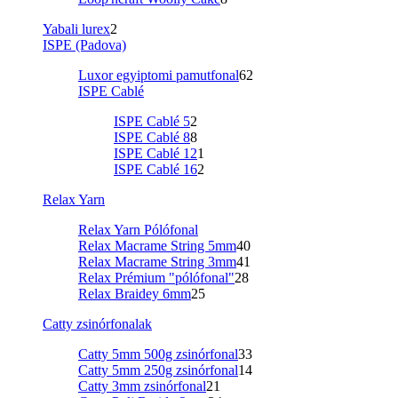
Yabali lurex
2
ISPE (Padova)
Luxor egyiptomi pamutfonal
62
ISPE Cablé
ISPE Cablé 5
2
ISPE Cablé 8
8
ISPE Cablé 12
1
ISPE Cablé 16
2
Relax Yarn
Relax Yarn Pólófonal
Relax Macrame String 5mm
40
Relax Macrame String 3mm
41
Relax Prémium "pólófonal"
28
Relax Braidey 6mm
25
Catty zsinórfonalak
Catty 5mm 500g zsinórfonal
33
Catty 5mm 250g zsinórfonal
14
Catty 3mm zsinórfonal
21