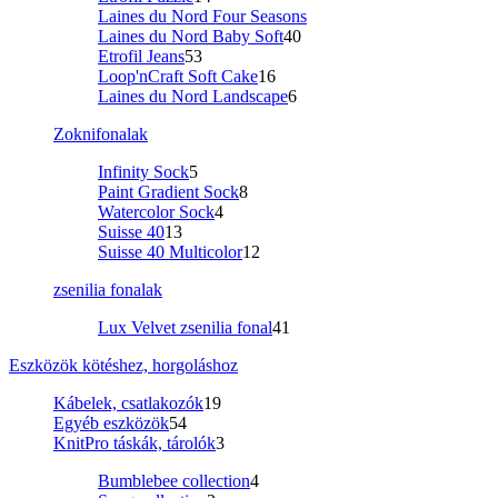
Laines du Nord Four Seasons
Laines du Nord Baby Soft
40
Etrofil Jeans
53
Loop'nCraft Soft Cake
16
Laines du Nord Landscape
6
Zoknifonalak
Infinity Sock
5
Paint Gradient Sock
8
Watercolor Sock
4
Suisse 40
13
Suisse 40 Multicolor
12
zsenilia fonalak
Lux Velvet zsenilia fonal
41
Eszközök kötéshez, horgoláshoz
Kábelek, csatlakozók
19
Egyéb eszközök
54
KnitPro táskák, tárolók
3
Bumblebee collection
4