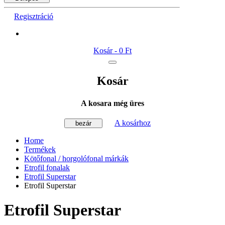
Regisztráció
Kosár -
0 Ft
Kosár
A kosara még üres
A kosárhoz
bezár
Home
Termékek
Kötőfonal / horgolófonal márkák
Etrofil fonalak
Etrofil Superstar
Etrofil Superstar
Etrofil Superstar