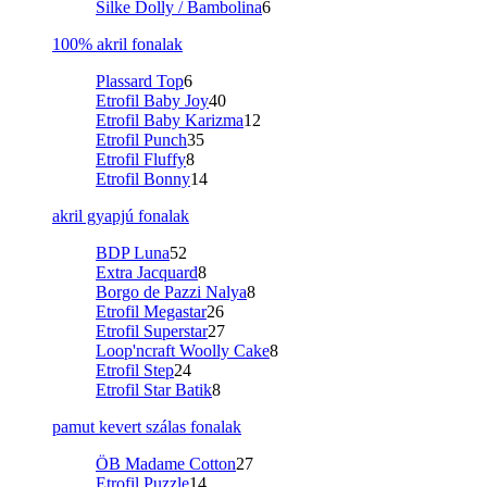
Silke Dolly / Bambolina
6
100% akril fonalak
Plassard Top
6
Etrofil Baby Joy
40
Etrofil Baby Karizma
12
Etrofil Punch
35
Etrofil Fluffy
8
Etrofil Bonny
14
akril gyapjú fonalak
BDP Luna
52
Extra Jacquard
8
Borgo de Pazzi Nalya
8
Etrofil Megastar
26
Etrofil Superstar
27
Loop'ncraft Woolly Cake
8
Etrofil Step
24
Etrofil Star Batik
8
pamut kevert szálas fonalak
ÖB Madame Cotton
27
Etrofil Puzzle
14