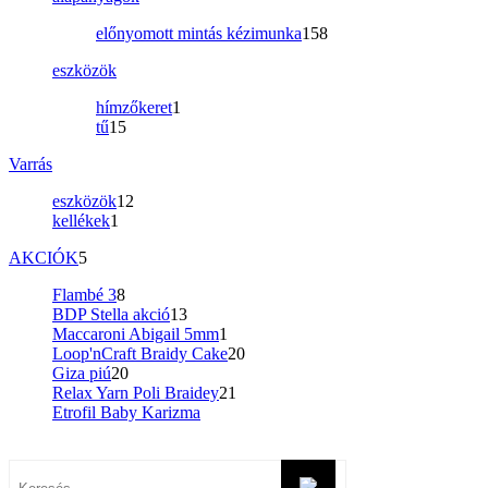
előnyomott mintás kézimunka
158
eszközök
hímzőkeret
1
tű
15
Varrás
eszközök
12
kellékek
1
AKCIÓK
5
Flambé 3
8
BDP Stella akció
13
Maccaroni Abigail 5mm
1
Loop'nCraft Braidy Cake
20
Giza piú
20
Relax Yarn Poli Braidey
21
Etrofil Baby Karizma