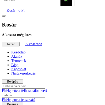
Kosár -
0 Ft
Kosár
A kosara még üres
A kosárhoz
bezár
Kezdőlap
Akciók
Termékek
Blog
Kapcsolat
Nagykereskedés
Belépés
Elfelejtette a felhasználónevét?
Elfelejtette a jelszavát?
Belépés