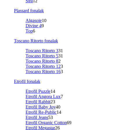
Sira
12
Plassard fonalak
Algasoie
10
Divine 4
9
Top
6
Toscano Ritorto fonalak
Toscano Ritorto 3
31
Toscano Ritorto 5
31
Toscano Ritorto 8
2
Toscano Ritorto 12
3
Toscano Ritorto 16
3
Etrofil fonalak
Etrofil Puzzle
14
Etrofil Angora Lux
7
Etrofil Rabbit
23
Etrofil Baby Joy
40
Etrofil Re-Public
14
Etrofil Jeans
53
Etrofil Organic Cotton
69
Etrofil Megastar
26