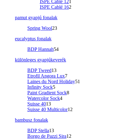
ISPE Cablé 12
1
ISPE Cablé 16
2
pamut gyapjú fonalak
Spring Wool
23
eucalyptus fonalak
BDP Hannah
54
különleges gyapjúkeverék
BDP Tweed
13
Etrofil Angora Lux
7
Laines du Nord Holiday
51
Infinity Sock
5
Paint Gradient Sock
8
Watercolor Sock
4
Suisse 40
13
Suisse 40 Multicolor
12
bambusz fonalak
BDP Stella
13
Borgo de Pazzi Sira
12