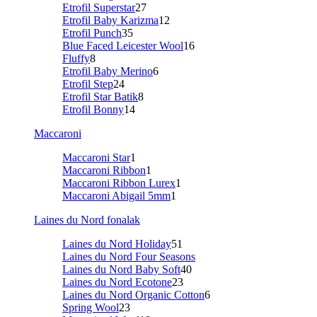
Etrofil Superstar
27
Etrofil Baby Karizma
12
Etrofil Punch
35
Blue Faced Leicester Wool
16
Fluffy
8
Etrofil Baby Merino
6
Etrofil Step
24
Etrofil Star Batik
8
Etrofil Bonny
14
Maccaroni
Maccaroni Star
1
Maccaroni Ribbon
1
Maccaroni Ribbon Lurex
1
Maccaroni Abigail 5mm
1
Laines du Nord fonalak
Laines du Nord Holiday
51
Laines du Nord Four Seasons
Laines du Nord Baby Soft
40
Laines du Nord Ecotone
23
Laines du Nord Organic Cotton
6
Spring Wool
23