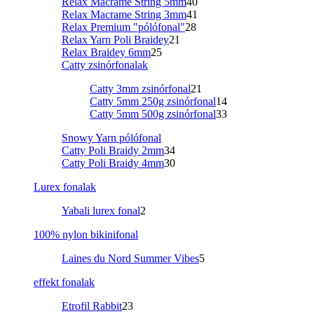
Relax Macrame String 5mm
40
Relax Macrame String 3mm
41
Relax Premium "pólófonal"
28
Relax Yarn Poli Braidey
21
Relax Braidey 6mm
25
Catty zsinórfonalak
Catty 3mm zsinórfonal
21
Catty 5mm 250g zsinórfonal
14
Catty 5mm 500g zsinórfonal
33
Snowy Yarn pólófonal
Catty Poli Braidy 2mm
34
Catty Poli Braidy 4mm
30
Lurex fonalak
Yabali lurex fonal
2
100% nylon bikinifonal
Laines du Nord Summer Vibes
5
effekt fonalak
Etrofil Rabbit
23