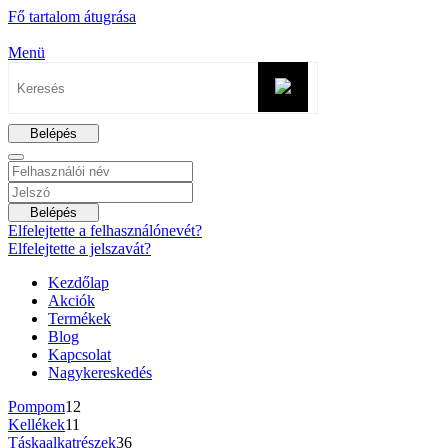
Fő tartalom átugrása
Menü
Belépés
Belépés
Elfelejtette a felhasználónevét?
Elfelejtette a jelszavát?
Kezdőlap
Akciók
Termékek
Blog
Kapcsolat
Nagykereskedés
Pompom
12
Kellékek
11
Táskaalkatrészek
36