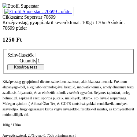
Cikkszám: Superstar 70699
Középvastag, gyapjú-akril keverékfonal. 100g / 170m Színkód:
70699 púder
1250 Ft
Színválaszték
Quantity
Kosárba tesz
Középvastag gyapjúfonal divatos színekben, azoknak, akik biztosra mennek. Prémium
alapanyagokból, a legújabb technológiával készülő, innovatív termék, amely élménnyé teszi
az alkotás folyamatát, és az elkészült holmik viselését egyaránt. Selymes tapintású, meleg
holmik, pl. sapka/sál szett, sportos pulcsik, mellények, takarók, stb. kiváló alapanyaga.
Melegen ajánlom :) A fonal Öko-Tex, és GOTS tanúsítványokkal rendelkezik, amelyek
szavatolják, hogy egészségre káros vegyi anyagoktól, festékektől mentes, és környezetbarát
módon állítják elő.
100g / 170m
Anyagösszetétel: 25% gyapjú, 75% prémium acryl