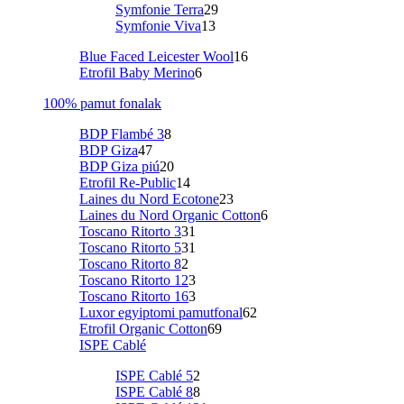
Symfonie Terra
29
Symfonie Viva
13
Blue Faced Leicester Wool
16
Etrofil Baby Merino
6
100% pamut fonalak
BDP Flambé 3
8
BDP Giza
47
BDP Giza piú
20
Etrofil Re-Public
14
Laines du Nord Ecotone
23
Laines du Nord Organic Cotton
6
Toscano Ritorto 3
31
Toscano Ritorto 5
31
Toscano Ritorto 8
2
Toscano Ritorto 12
3
Toscano Ritorto 16
3
Luxor egyiptomi pamutfonal
62
Etrofil Organic Cotton
69
ISPE Cablé
ISPE Cablé 5
2
ISPE Cablé 8
8