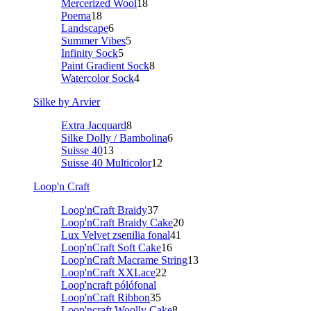
Mercerized Wool
18
Poema
18
Landscape
6
Summer Vibes
5
Infinity Sock
5
Paint Gradient Sock
8
Watercolor Sock
4
Silke by Arvier
Extra Jacquard
8
Silke Dolly / Bambolina
6
Suisse 40
13
Suisse 40 Multicolor
12
Loop'n Craft
Loop'nCraft Braidy
37
Loop'nCraft Braidy Cake
20
Lux Velvet zsenilia fonal
41
Loop'nCraft Soft Cake
16
Loop'nCraft Macrame String
13
Loop'nCraft XXLace
22
Loop'ncraft pólófonal
Loop'nCraft Ribbon
35
Loop'ncraft Woolly Cake
8