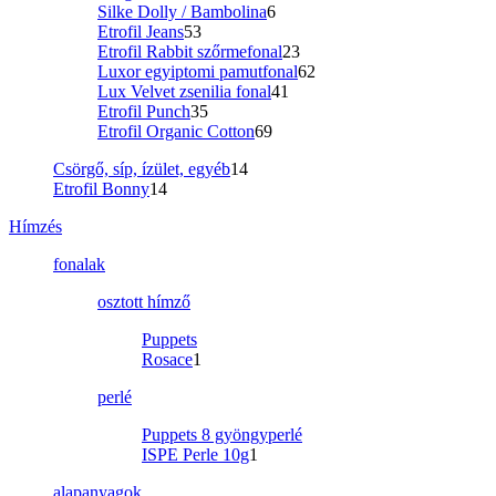
Silke Dolly / Bambolina
6
Etrofil Jeans
53
Etrofil Rabbit szőrmefonal
23
Luxor egyiptomi pamutfonal
62
Lux Velvet zsenilia fonal
41
Etrofil Punch
35
Etrofil Organic Cotton
69
Csörgő, síp, ízület, egyéb
14
Etrofil Bonny
14
Hímzés
fonalak
osztott hímző
Puppets
Rosace
1
perlé
Puppets 8 gyöngyperlé
ISPE Perle 10g
1
alapanyagok