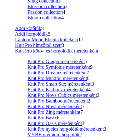
Snug collection
3
Blossom collection
2
Passion collection
4
Bloom collection
4
Addi kötőtűk
8
Addi horgolótűk
5
Lantern Moon Ébenfa kollekció
17
Knit Pro hímzőtoll szett
3
Knit Pro kötő-, és horgolótűk méretenként
Knit Pro Ginger méretenként
5
Knit Pro Symfonie méretenként
9
Knit Pro Dreamz méretenként
7
Knit Pro Mindful méretenként
6
Knit Pro Smart Stix méretenként
3
Knit Pro Karbonz méretenként
4
Knit Pro Nova Cubics méretenként
2
Knit Pro Bamboo méretenként
2
Knit Pro Nova méretenként
7
Knit Pro Zing méretenként
7
Knit Pro Basix
6
Knit Pro Oasis méretenként
3
Knit Pro nyeles horgolótű méretenként
3
VYBE prémium horgolótű
1