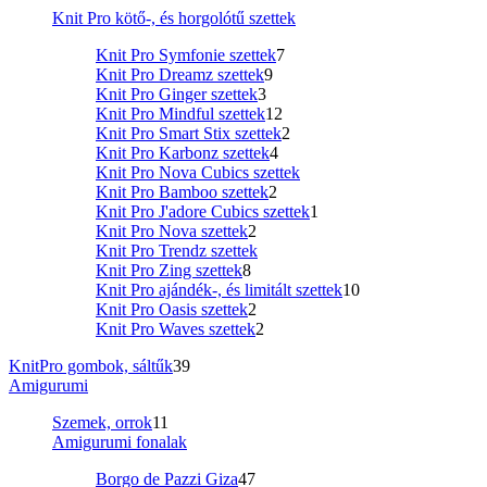
Knit Pro kötő-, és horgolótű szettek
Knit Pro Symfonie szettek
7
Knit Pro Dreamz szettek
9
Knit Pro Ginger szettek
3
Knit Pro Mindful szettek
12
Knit Pro Smart Stix szettek
2
Knit Pro Karbonz szettek
4
Knit Pro Nova Cubics szettek
Knit Pro Bamboo szettek
2
Knit Pro J'adore Cubics szettek
1
Knit Pro Nova szettek
2
Knit Pro Trendz szettek
Knit Pro Zing szettek
8
Knit Pro ajándék-, és limitált szettek
10
Knit Pro Oasis szettek
2
Knit Pro Waves szettek
2
KnitPro gombok, sáltűk
39
Amigurumi
Szemek, orrok
11
Amigurumi fonalak
Borgo de Pazzi Giza
47