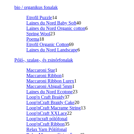
bio / organikus fonalak
Etrofil Puzzle
14
Laines du Nord Baby Soft
40
Laines du Nord Organic cotton
6
Spring Wool
23
Poema
18
Etrofil Organic Cotton
69
Laines du Nord Landscape
6
Póló-, szalag-, és zsinórfonalak
Maccaroni Star
1
Maccaroni Ribbon
1
Maccaroni Ribbon Lurex
1
Maccaroni Abigail 5mm
1
Laines du Nord Ecotone
23
Loop'n Craft Braidy
37
Loop'nCraft Braidy Cake
20
Loop'nCraft Macrame String
13
Loop'nCraft XXLace
22
Loop'ncraft pólófonal
Loop'nCraft Ribbon
35
Relax Yarn Pólófonal