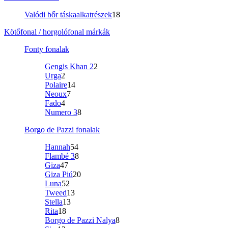
Valódi bőr táskaalkatrészek
18
Kötőfonal / horgolófonal márkák
Fonty fonalak
Gengis Khan 2
2
Urga
2
Polaire
14
Neoux
7
Fado
4
Numero 3
8
Borgo de Pazzi fonalak
Hannah
54
Flambé 3
8
Giza
47
Giza Piú
20
Luna
52
Tweed
13
Stella
13
Rita
18
Borgo de Pazzi Nalya
8