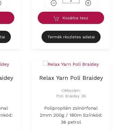
Kosárba tesz
tai
Termék részletes adatai
aidey
Relax Yarn Poli Braidey
Cikkszám:
Poli Braidey 36
onal
Polipropilén zsinórfonal
nkód:
2mm 200g / 180m Színkód:
36 petrol