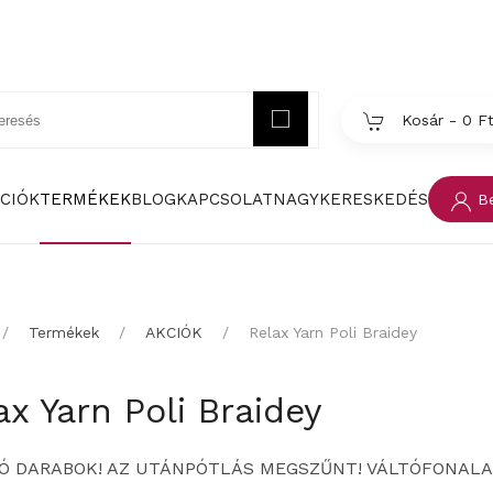
Kosár -
0 F
CIÓK
TERMÉKEK
BLOG
KAPCSOLAT
NAGYKERESKEDÉS
Be
Termékek
AKCIÓK
Relax Yarn Poli Braidey
ax Yarn Poli Braidey
Ó DARABOK! AZ UTÁNPÓTLÁS MEGSZŰNT! VÁLTÓFONALA: