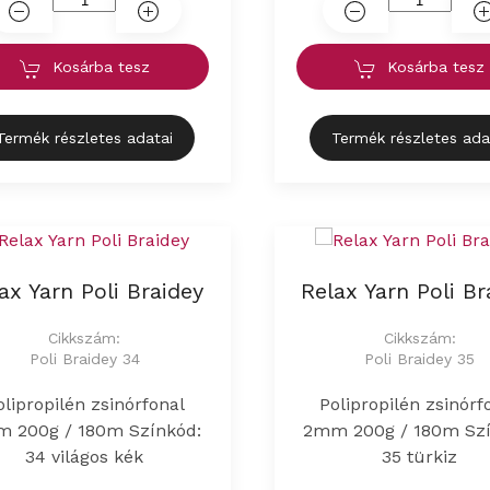
Kosárba tesz
Kosárba tesz
Termék részletes adatai
Termék részletes ada
ax Yarn Poli Braidey
Relax Yarn Poli Br
Cikkszám:
Cikkszám:
Poli Braidey 34
Poli Braidey 35
olipropilén zsinórfonal
Polipropilén zsinórf
 200g / 180m Színkód:
2mm 200g / 180m Szí
34 világos kék
35 türkiz