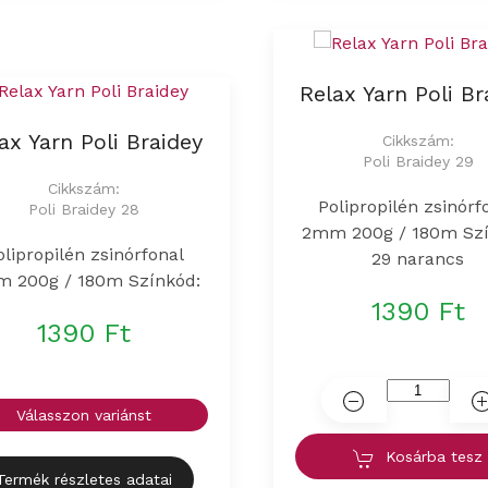
Relax Yarn Poli Br
ax Yarn Poli Braidey
Cikkszám:
Poli Braidey 29
Cikkszám:
Polipropilén zsinórf
Poli Braidey 28
2mm 200g / 180m Szí
olipropilén zsinórfonal
29 narancs
 200g / 180m Színkód:
1390 Ft
1390 Ft
Válasszon variánst
Kosárba tesz
Termék részletes adatai