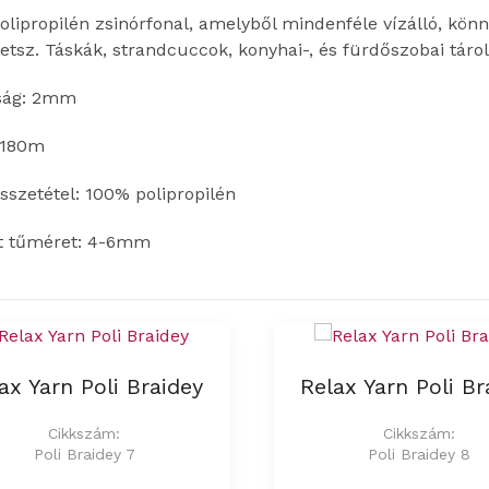
lipropilén zsinórfonal, amelyből mindenféle vízálló, könny
etsz. Táskák, strandcuccok, konyhai-, és fürdőszobai táro
ság: 2mm
 180m
szetétel: 100% polipropilén
tt tűméret: 4-6mm
ax Yarn Poli Braidey
Relax Yarn Poli Br
Cikkszám:
Cikkszám:
Poli Braidey 7
Poli Braidey 8