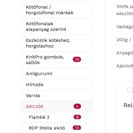
100% po
Kötőfonal /
horgolófonal márkák
készíth
Kötőfonalak
Vastag
alapanyag szerint
200g /
Eszközök kötéshez,
horgoláshoz
Anyagös
KnitPro gombok,
39
sáltűk
Ajánlo
Amigurumi
Hímzés
Varrás
Rel
5
AKCIÓK
Flambé 3
8
BDP Stella akció
13