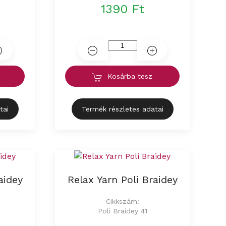
1390 Ft
Kosárba tesz
tai
Termék részletes adatai
aidey
Relax Yarn Poli Braidey
Cikkszám:
Poli Braidey 41