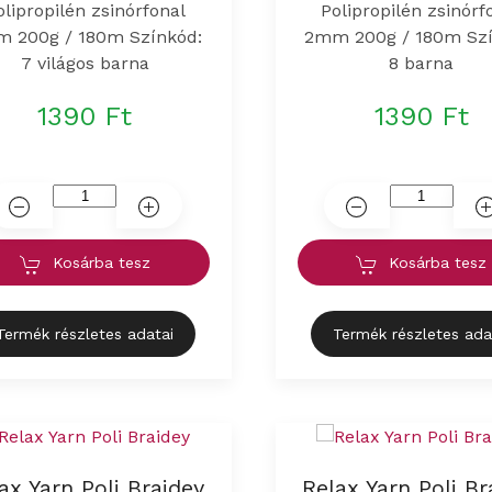
olipropilén zsinórfonal
Polipropilén zsinórf
 200g / 180m Színkód:
2mm 200g / 180m Szí
7 világos barna
8 barna
1390 Ft
1390 Ft
Kosárba tesz
Kosárba tesz
Termék részletes adatai
Termék részletes ada
ax Yarn Poli Braidey
Relax Yarn Poli Br