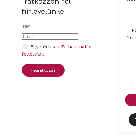
Iratkozzon fel
hírlevelünke
P
2mm
Egyetértek a
Felhasználási
feltételek