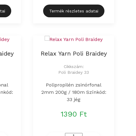
tai
Termék részletes adatai
aidey
Relax Yarn Poli Braidey
Cikkszám:
Poli Braidey 33
onal
Polipropilén zsinórfonal
nkód:
2mm 200g / 180m Színkód:
33 jég
1390 Ft