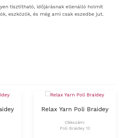
en tisztítható, időjárásnak ellenálló holmit
lók, eszközök, és még ami csak eszedbe jut.
aidey
Relax Yarn Poli Braidey
Cikkszám:
Poli Braidey 13