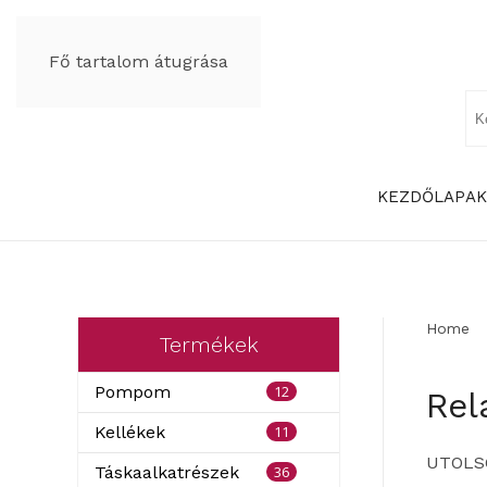
Fő tartalom átugrása
KEZDŐLAP
AK
Home
Termékek
12
Pompom
Rel
11
Kellékek
UTOLS
36
Táskaalkatrészek