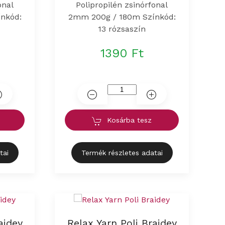
onal
Polipropilén zsinórfonal
nkód:
2mm 200g / 180m Színkód:
13 rózsaszín
1390 Ft
Kosárba tesz
tai
Termék részletes adatai
aidey
Relax Yarn Poli Braidey