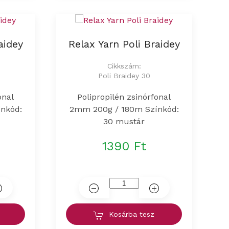
aidey
Relax Yarn Poli Braidey
Cikkszám:
Poli Braidey 30
onal
Polipropilén zsinórfonal
nkód:
2mm 200g / 180m Színkód:
30 mustár
1390 Ft
Kosárba tesz