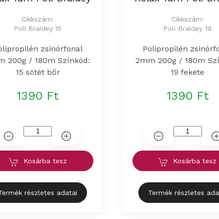
Cikkszám:
Cikkszám:
Poli Braidey 15
Poli Braidey 19
olipropilén zsinórfonal
Polipropilén zsinórf
 200g / 180m Színkód:
2mm 200g / 180m Szí
15 sötét bőr
19 fekete
1390 Ft
1390 Ft
Kosárba tesz
Kosárba tesz
Termék részletes adatai
Termék részletes ada