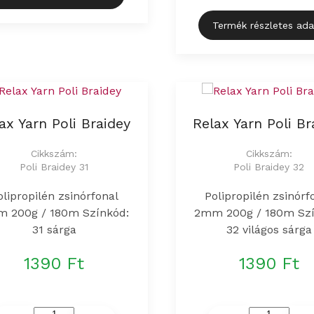
Termék részletes ada
ax Yarn Poli Braidey
Relax Yarn Poli Br
Cikkszám:
Cikkszám:
Poli Braidey 31
Poli Braidey 32
olipropilén zsinórfonal
Polipropilén zsinórf
 200g / 180m Színkód:
2mm 200g / 180m Szí
31 sárga
32 világos sárga
1390 Ft
1390 Ft