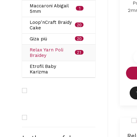
P
Maccaroni Abigail
1
2mm
5mm
Loop'nCraft Braidy
20
Cake
Giza piú
20
Relax Yarn Poli
21
Braidey
Etrofil Baby
Karizma
Rel