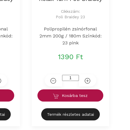
Cikkszám:
Poli Braidey 23
onal
Polipropilén zsinórfonal
nkód:
2mm 200g / 180m Színkód:
23 pink
1390 Ft
Kosárba tesz
tai
Termék részletes adatai