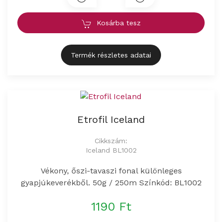
Kosárba tesz
Termék részletes adatai
Etrofil Iceland
Cikkszám:
Iceland BL1002
Vékony, őszi-tavaszi fonal különleges
gyapjúkeverékből. 50g / 250m Színkód: BL1002
1190 Ft