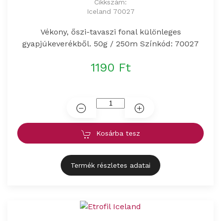
Cikkszám:
Iceland 70027
Vékony, őszi-tavaszi fonal különleges
gyapjúkeverékből. 50g / 250m Színkód: 70027
1190 Ft
Kosárba tesz
Termék részletes adatai