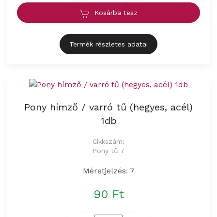
Kosárba tesz
Termék részletes adatai
Pony hímző / varró tű (hegyes, acél)
1db
Cikkszám:
Pony tű 7
Méretjelzés: 7
90 Ft