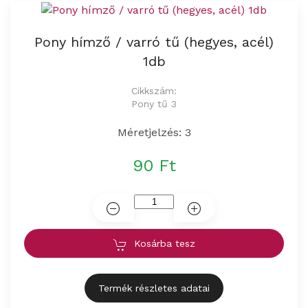
Pony hímző / varró tű (hegyes, acél)
1db
Cikkszám:
Pony tű 3
Méretjelzés: 3
90 Ft
Kosárba tesz
Termék részletes adatai