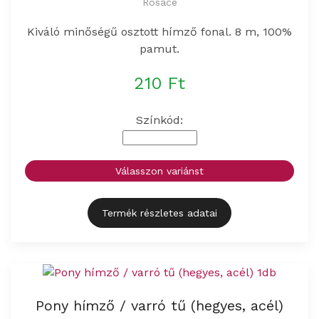
Rosace
Kiváló minőségű osztott hímző fonal. 8 m, 100%
pamut.
210 Ft
Színkód:
Válasszon variánst
Termék részletes adatai
Pony hímző / varró tű (hegyes, acél)