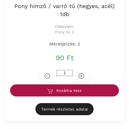
Pony hímző / varró tű (hegyes, acél)
1db
Cikkszám:
Pony tű 2
Méretjelzés: 2
90 Ft
Kosárba tesz
Termék részletes adatai