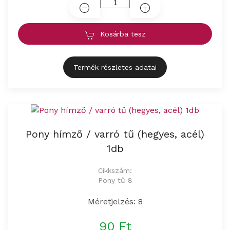
Kosárba tesz
Termék részletes adatai
Pony hímző / varró tű (hegyes, acél)
1db
Cikkszám:
Pony tű 8
Méretjelzés: 8
90 Ft