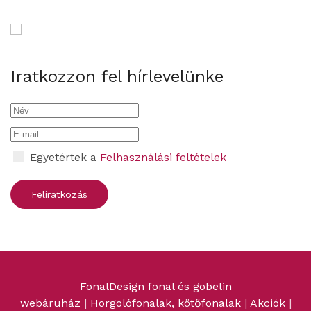
Iratkozzon fel hírlevelünke
Egyetértek a
Felhasználási feltételek
FonalDesign fonal és gobelin
webáruház
|
Horgolófonalak, kötőfonalak
|
Akciók
|