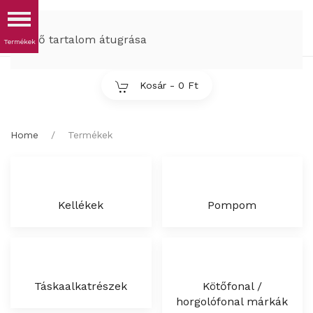
MENÜ
Fő tartalom átugrása
Kosár -
0 Ft
Home
Termékek
Kellékek
Pompom
Táskaalkatrészek
Kötőfonal /
horgolófonal márkák