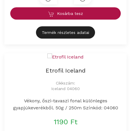
Kosárba tesz
Termék részletes adatai
Etrofil Iceland
Cikkszám:
Iceland 04060
Vékony, őszi-tavaszi fonal különleges
gyapjúkeverékből. 50g / 250m Színkód: 04060
1190 Ft