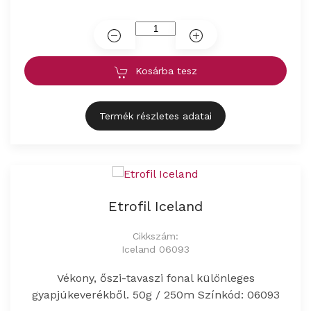
Kosárba tesz
Termék részletes adatai
Etrofil Iceland
Cikkszám:
Iceland 06093
Vékony, őszi-tavaszi fonal különleges
gyapjúkeverékből. 50g / 250m Színkód: 06093