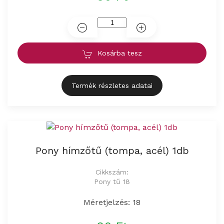
Kosárba tesz
Termék részletes adatai
Pony hímzőtű (tompa, acél) 1db
Cikkszám:
Pony tű 18
Méretjelzés: 18