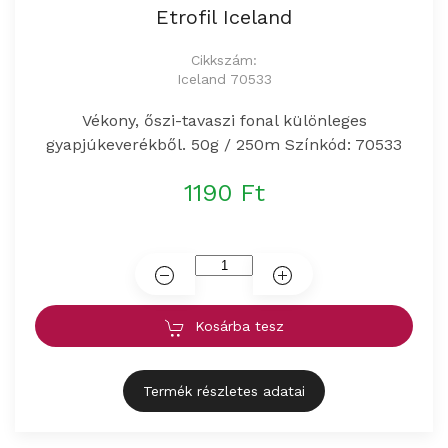
Etrofil Iceland
Cikkszám:
Iceland 70533
Vékony, őszi-tavaszi fonal különleges
gyapjúkeverékből. 50g / 250m Színkód: 70533
1190 Ft
Kosárba tesz
Termék részletes adatai