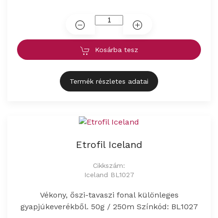
Kosárba tesz
Termék részletes adatai
Etrofil Iceland
Cikkszám:
Iceland BL1027
Vékony, őszi-tavaszi fonal különleges
gyapjúkeverékből. 50g / 250m Színkód: BL1027