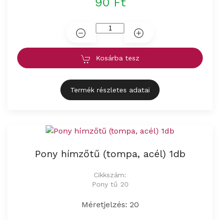
90 Ft
Kosárba tesz
Termék részletes adatai
Pony hímzőtű (tompa, acél) 1db
Cikkszám:
Pony tű 20
Méretjelzés: 20