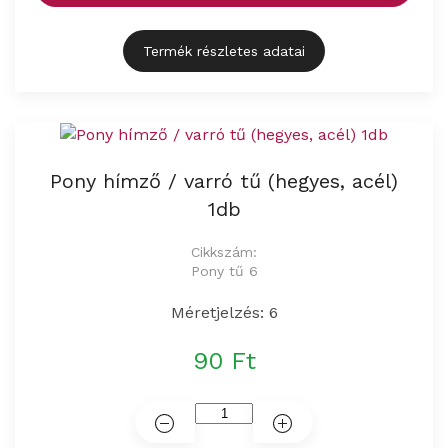
Termék részletes adatai
Pony hímző / varró tű (hegyes, acél)
1db
Cikkszám:
Pony tű 6
Méretjelzés: 6
90 Ft