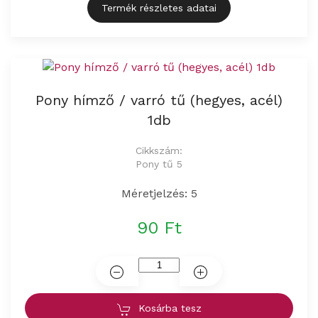
Termék részletes adatai
Pony hímző / varró tű (hegyes, acél)
1db
Cikkszám:
Pony tű 5
Méretjelzés: 5
90 Ft
Kosárba tesz