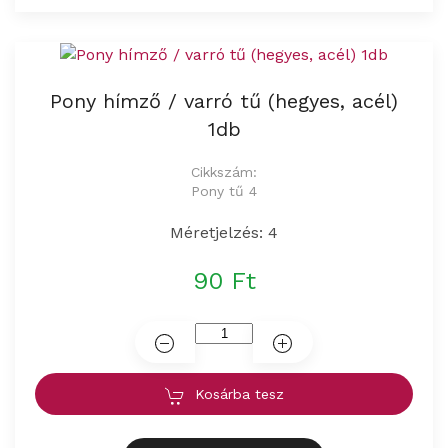
Pony hímző / varró tű (hegyes, acél)
1db
Cikkszám:
Pony tű 4
Méretjelzés: 4
90 Ft
Kosárba tesz