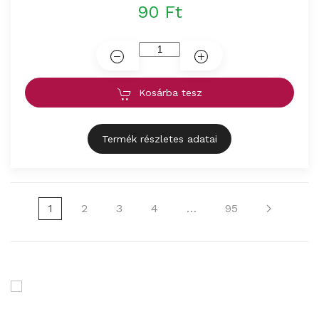
90 Ft
Kosárba tesz
Termék részletes adatai
1
2
3
4
…
95